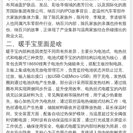
布局涵盖护肤品、发品、彩妆等领域的惠芳日化，以及国际化的惠
芳国际集团有限公司。纳百川的IPO故事背后，是温州汽车零部件
大家族的集体力量。除了陈氏家族外，陈玲玲、李顺龙、李道锁等
人也同属汽车零部件行业。纳百川内部，陈氏家族的亲属也持有股
份。纳百川的故事，正体现了产业集群与温商家族结合所碰撞出的
商业火花。
二、暖手宝里面是啥
暖手宝内部构造因类型不同而有所差异，主要分为电池式、电热丝
式和电极式三种类型。电池式暖手宝的内部结构以电池为核心，通
常包含两节18650锂离子电池作为储能单元，搭配主板控制电路。
主板上集成电池充放电管理芯片，负责监控电池状态并防止过充、
过放。输入输出接口（如USB-C或Micro-USB）用于充电，发热线
圈则通过电池供电产生热量。部分设计采用双面发热结构，通过线
圈布局实现两侧同步升温，提升使用效率。电热丝式电暖宝的内部
填充以保温材料为主，常见陶瓷棉等隔热纤维，用于减少热量散
失。核心加热元件为电热丝，通过双控温电热储能式结构工作：电
热丝通电后产生热量，储能材料吸收并迟缓释放热能，延长保温时
间。安全装置方面，配备自动过热保护模块，当温度超过安全阈值
时切断电源；同时设有自动保温指示装置，通过灯光或显示屏提示
工作状态，确保使用安全。电极式电暖宝的内部结构较为简易，但
存在安全隐患。其核心为正负两个电极，直接浸入袋内的电解质溶