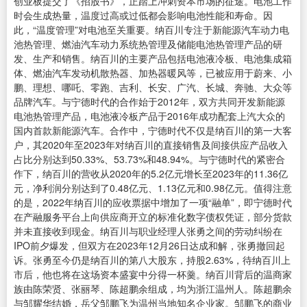
创业板提交了《招股书》，正踏上冲刺资本市场的征途。电池工作
时会生成热量，温度过高或过低都会影响电池性能和寿命。因
此，“温度管理”对电池至关重要。纳百川专注于新能源汽车动力电
池热管理、燃油汽车动力系统热管理及储能电池热管理产品的研
发、生产和销售。纳百川的主要产品包括电池液冷板、电池集成箱
体、燃油汽车发动机散热器、加热器暖风等，已被应用于蔚来、小
鹏、理想、哪吒、零跑、吉利、长安、广汽、长城、奔驰、大众等
品牌汽车。与宁德时代的合作始于2012年，双方共同开发新能源
电池热管理产品，电池液冷板产品于2016年成功配套上汽大众的
国内首款新能源汽车。合作中，宁德时代不仅是纳百川的第一大客
户，其2020年至2023年对纳百川的直接销售及间接供应产品收入
占比分别达到50.33%、53.73%和48.94%。与宁德时代的紧密合
作下，纳百川的营收从2020年的5.2亿元增长至2023年的11.36亿
元，净利润分别达到了0.48亿元、1.13亿元和0.98亿元。值得注意
的是，2022年纳百川的应收票据中增加了一项“融单”，即宁德时代
在产融服务平台上向供应商开立的标准化数字债权凭证，部分货款
并未直接收到现金。纳百川与职业经理人张勇之间的劳动纠纷在
IPO前夕爆发，但双方在2023年12月26日达成和解，张勇撤回起
诉。张勇至今仍是纳百川的第八大股东，持股2.63%，待纳百川上
市后，他也将在这场资本盛宴中分得一杯羹。纳百川背后的温商家
族由陈荣贤、张丽琴、陈超鹏余组成，均为浙江温州人。陈超鹏余
与邹耀华结婚，岳父邹鹏飞为温州当地知名企业家。邹鹏飞的商业