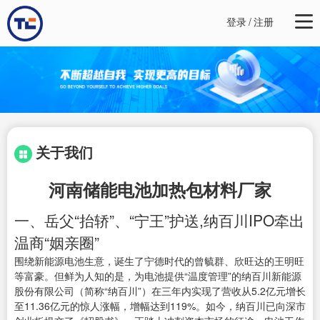
登录
/
注册
关于我们
河南储能电池加热包材料厂家
一、岳父“抬轿”、“宁王”护送,纳百川IPO牵出
温商“姻亲圈”
围绕新能源电池生意，诞生了宁德时代的曾毓群、欣旺达的王明旺
等富豪。但鲜为人知的是，为电池提供“温度管理”的纳百川新能源
股份有限公司（简称“纳百川”）在三年内实现了营收从5.2亿元增长
至11.36亿元的惊人涨幅，增幅达到119%。如今，纳百川已向深市