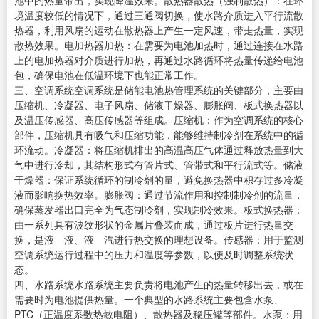
池中的热量带出，实现降温效果。散热器散热（强制散热）：在环
境温度较低的情况下，通过三通阀切换，使水路介质进入平行流散
热器，利用风扇的运动在散热器上产生一定风速，带走热量，实现
散热效果。电加热器加热：在需要为电池加热时，通过连接在水路
上的电加热器对介质进行加热，再通过水路循环将热量传递给电池
包，确保电池在低温环境下也能正常工作。
三、空调系统空调系统是储能电池热管理系统的关键部分，主要由
压缩机、冷凝器、电子风扇、储液干燥器、膨胀阀、板式换热器以
及温压传感器、高压传感器等组成。压缩机：作为空调系统的核心
部件，压缩机具有吸气和压缩功能，能够维持制冷剂在系统中的循
环流动。冷凝器：将压缩机排出的高温高压气体通过释放热量到大
气中进行冷却，其结构形式有管片式、管带式和平行流式等。储液
干燥器：保证系统循环的制冷剂的量，避免换热器中积存过多冷凝
液而影响换热效率。膨胀阀：通过节流作用和控制制冷剂的流量，
确保蒸发器出口完全为气态制冷剂，实现制冷效果。板式换热器：
由一系列具有波纹形状的金属片叠装而成，通过板片进行热量交
换，是液—液、液—汽进行热交换的理想设备。传感器：用于监测
空调系统运行过程中的压力和温度等参数，以便及时调整系统状
态。
四、水路系统水路系统主要负责将电池产生的热量转移出去，或在
需要时为电池提供热量。一个典型的水路系统主要包含水泵、
PTC（正温度系数热敏电阻）、散热器及稳压罐等部件。水泵：用