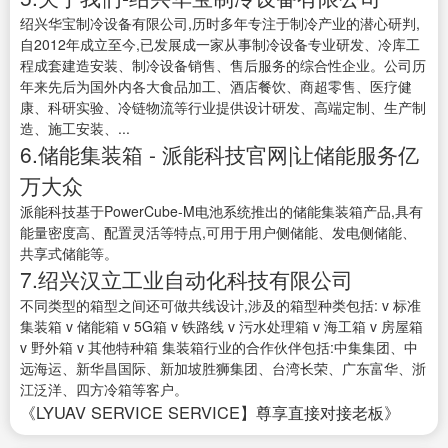
绍兴华宝制冷设备有限公司,历时多年专注于制冷产业的潜心研判,
自2012年成立至今,已发展成一家从事制冷设备专业研发、冷库工
程成套建造安装、制冷设备销售、售后服务的综合性企业。公司历
年来先后为国外内各大食品加工、酒店餐饮、商超零售、医疗健
康、科研实验、冷链物流等行业提供设计研发、高端定制、生产制
造、施工安装、...
6.储能集装箱 - 派能科技官网|让储能服务亿
万大众
派能科技基于PowerCube-M电池系统推出的储能集装箱产品,具有
能量密度高、配置灵活等特点,可用于用户侧储能、发电侧储能、
共享式储能等。
7.绍兴汉立工业自动化科技有限公司
不同类型的箱型之间还可做共线设计,涉及的箱型种类包括: v 标准
集装箱 v 储能箱 v 5G箱 v 铁路线 v 污水处理箱 v 海工箱 v 房屋箱
v 野外箱 v 其他特种箱 集装箱行业的合作伙伴包括:中集集团、中
远海运、新华昌国际、新加坡胜狮集团、台湾长荣、广东富华、浙
江泛洋、四方冷箱等客户。
《LYUAV SERVICE SERVICE】尊享直接对接老板》