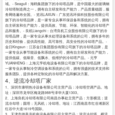
域。- Seagull：海鸥集团旗下的冷却塔品牌，是中国最大的玻璃钢
冷却塔制造商之一，拥有自主研发和生产能力，产品质量稳固，服
务网络遍布全国。- 览讯LAXUN：广东览讯环保科技股份有限公司
旗下的冷却塔品牌，是一家专业从事环保设备和系统的公司，拥有
自主研发和生产能力，提供高效、节能、环保、智能化的冷却塔产
品和服务。- 良机Liangchi：台湾良机工业股份有限公司旗下的冷
却塔品牌，是一家专业从事水处理设备和系统的公司，拥有多年的
历史和经验，提供高性能、高可靠性、高安全性的冷却塔产品。-
金日Kingsun：江苏金日集团股份有限公司旗下的冷却塔品牌，是
一家专业从事节能设备和系统的公司，拥有自主研发和生产能力，
提供低碳、低噪音、低飘水、低维护的冷却塔产品。- 元亨
YUANHENG：上海元亨机电设备有限公司旗下的冷却塔品牌，是
一家专业从事制冷空调设备和系统的公司，拥有强盛的技术支持和
服务团队，提供各种定制化的冷却塔产品和解决方案。
4、逆流冷却塔厂家
1、深圳市康明热冷设备有限公司主营产品：冷却塔空调产品。地
址：深圳市龙华区梅龙路988号泽华大厦1303。
2、上海良机冷却塔有限公司南昌办事处主营产品：方形横流；逆
流冷却塔；圆塔；无风机；冷却塔。地址：江西南昌市红谷滩新区
红谷中大道1619号国际。
3、天津市德美克机电设备有限公司主营产品：逆流冷却塔，横流