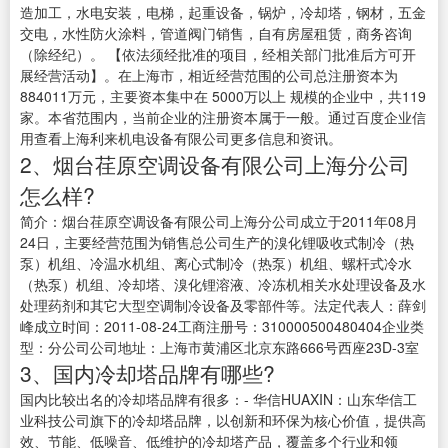
造加工，水电安装，电梯，起重设备，锅炉，冷却塔，钢材，五金
交电，水性防火涂料，管道阀门销售，自有房屋租赁，商务咨询
（除经纪）。 【依法须经批准的项目，经相关部门批准后方可开
展经营活动】。在上海市，相近经营范围的公司总注册资本为
884011万元，主要资本集中在 5000万以上 规模的企业中，共119
家。本省范围内，当前企业的注册资本属于一般。通过百度企业信
用查看上海利来机电设备有限公司更多信息和资讯。
2、烟台荏原空调设备有限公司上海分公司
怎么样?
简介：烟台荏原空调设备有限公司上海分公司成立于2011年08月
24日，主要经营范围为销售总公司生产的溴化锂吸收式制冷（热
泵）机组、冷温水机组、离心式制冷（热泵）机组、螺杆式冷水
（热泵）机组、冷却塔、溴化锂溶液、冷冻机相关水处理设备及水
处理药剂和其它大型空调制冷设备及零部件等。法定代表人：薛剑
峰成立时间：2011-08-24工商注册号：310000500480404企业类
型：分公司公司地址：上海市黄浦区北京东路666号西座23D-3室
3、国内冷却塔品牌有哪些?
国内比较出名的冷却塔品牌有很多：- 华信HUAXIN：山东华信工
业科技公司旗下的冷却塔品牌，以创新和环保为核心价值，提供高
效、节能、低噪音、低维护的冷却塔产品，覆盖多个行业和领