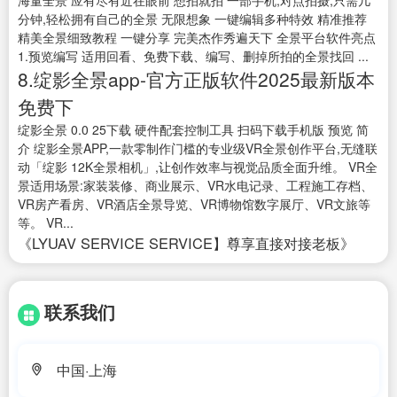
海量全景 应有尽有近在眼前 想拍就拍 一部手机,对点拍摄,只需几
分钟,轻松拥有自己的全景 无限想象 一键编辑多种特效 精准推荐
精美全景细致教程 一键分享 完美杰作秀遍天下 全景平台软件亮点
1.预览编写 适用回看、免费下载、编写、删掉所拍的全景找回 ...
8.绽影全景app-官方正版软件2025最新版本
免费下
绽影全景 0.0 25下载 硬件配套控制工具 扫码下载手机版 预览 简
介 绽影全景APP,一款零制作门槛的专业级VR全景创作平台,无缝联
动「绽影 12K全景相机」,让创作效率与视觉品质全面升维。 VR全
景适用场景:家装装修、商业展示、VR水电记录、工程施工存档、
VR房产看房、VR酒店全景导览、VR博物馆数字展厅、VR文旅等
等。 VR...
《LYUAV SERVICE SERVICE】尊享直接对接老板》
联系我们
中国·上海