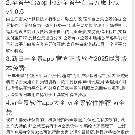
2.全景平台app下载-全景平台官方版下载
v1.0.5
由山东雷人计算机技术有限公司独立研发,该平台是集全景拍摄,全
景制作,全景分享为一体的服务平台,其主要功能实现了一部手机无
需其他设备就可以做出属于自己的完美全景,支持微信小程序,支持
支付宝口碑,支持全景漫游分享,全景app,全景本地播放等各种功能,
目前该平台向所有客户无偿开放,欢迎您前来测试试用。 全景平台
软件特点...
3.新日丰全景app-官方正版软件2025最新版
本免费
“日丰全景”系统应用为了便于我们在为用户家装过程中,室内管道安
装完毕后为用户作为留资得一款工具软件,申请此应用,希望用户可
以借微信开放平台进行分享自己家中得管路图给亲朋好友观看,最
大得保障日丰用户得对于工具软件得体验感。
4.vr全景软件app大全-vr全景软件推荐-vr全
景
现在大部分小伙伴的手机就能拍出全景照片,但还是有少数的手机
是不支持的,那么就需要有个vr全景软件,小编给大家整理了一些好
用的免费vr全景app,可以帮助大家实现全景拍摄,并且这些软件提供