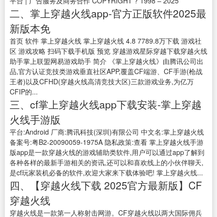
平台 | 广告服务及商务合作 COPYRIGHT ? 1998 – 2025
二、掌上穿越火线app-官方正版软件2025最
新版本免
首页 软件 掌上穿越火线 掌上穿越火线 4.8 7789.8万下载 游戏社
区 游戏攻略 扫码下载手机版 预览 穿越游戏星际穿越下载穿越火线
助手掌上联盟网易游戏助手 简介 《掌上穿越火线》由腾讯公司出
品,官方认证竞技类游戏垂直社区APP,覆盖CF端游、CF手游(枪战
王者)以及CFHD(穿越火线高清竞技大区)三款游戏业务,为亿万
CFIP的...
三、cf掌上穿越火线app下载安装-掌上穿越
火线手游版
平台:Android 厂商:腾讯科技(深圳)有限公司 中文名:掌上穿越火线
备案号:粤B2-20090059-1975A 隐私政策:查看 掌上穿越火线手游
版app是一款穿越火线的游戏辅助类软件,用户可以通过app了解到
各种各样的最新手游相关的资讯,还可以和喜欢线上的小伙伴聊天,
是cf玩家装机必备的软件,欢迎大家来下载体验吧! 掌上穿越火线...
四、【穿越火线下载 2025官方最新版】CF
穿越火线
穿越火线是一款第一人称射击网游。CF穿越火线以两大国际佣兵