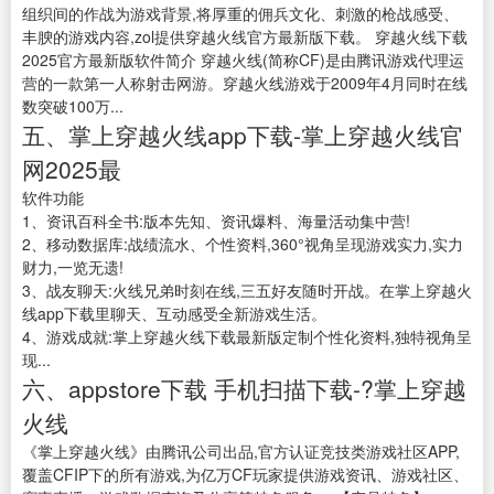
组织间的作战为游戏背景,将厚重的佣兵文化、刺激的枪战感受、
丰腴的游戏内容,zol提供穿越火线官方最新版下载。 穿越火线下载
2025官方最新版软件简介 穿越火线(简称CF)是由腾讯游戏代理运
营的一款第一人称射击网游。穿越火线游戏于2009年4月同时在线
数突破100万...
五、掌上穿越火线app下载-掌上穿越火线官
网2025最
软件功能
1、资讯百科全书:版本先知、资讯爆料、海量活动集中营!
2、移动数据库:战绩流水、个性资料,360°视角呈现游戏实力,实力
财力,一览无遗!
3、战友聊天:火线兄弟时刻在线,三五好友随时开战。在掌上穿越火
线app下载里聊天、互动感受全新游戏生活。
4、游戏成就:掌上穿越火线下载最新版定制个性化资料,独特视角呈
现...
六、appstore下载 手机扫描下载-?掌上穿越
火线
《掌上穿越火线》由腾讯公司出品,官方认证竞技类游戏社区APP,
覆盖CFIP下的所有游戏,为亿万CF玩家提供游戏资讯、游戏社区、