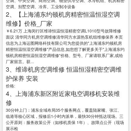
空调、中央空调、商用空调、物业供冷空调、水冷机组、机房精密
空调、别墅空调、冷库、工业制冷设备
2、【上海浦东约顿机房精密恒温恒湿空调
维修】价格_厂家
￥6.21万 上海闵行区维谛恒温恒湿精密空调L1010型号故障维修
面议 清华同方机房空调维修清华同方水源热泵机组维修保养 本页
信息为上海运图网络科技有限公司为您提供的"上海浦东约顿机房
精密恒温恒湿空调维修"产品信息,如您想了解更多关于"上海浦东约
顿机房精密恒温恒湿空调维修"价格、型号、厂家请联系厂家,或给
厂家留言。获...
3、维谛机房空调维修 恒温恒湿精密空调维
护保养 安装
价格:
4、上海浦东新区附近家电空调移机安装维
修
30分钟上门：浦东全域布局35个服务网点，覆盖陆家嘴、张江、
临港等核心区域，报修后1小时内派单，最快30分钟抵达现场。三
公开原则：服务政策公开（如移机质保 1年）、故障点公开（现场
展示检