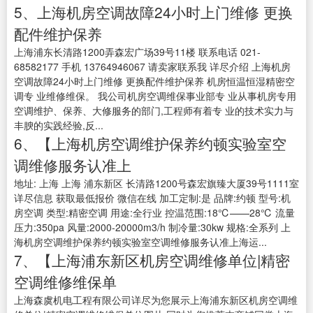
5、上海机房空调故障24小时上门维修 更换
配件维护保养
上海浦东长清路1200弄森宏广场39号11楼 联系电话 021-
68582177 手机 13764946067 请卖家联系我 详尽介绍 上海机房
空调故障24小时上门维修 更换配件维护保养 机房恒温恒湿精密空
调专 业维修维保。 我公司机房空调维保事业部专 业从事机房专用
空调维护、保养、大修服务的部门,工程师有着专 业的技术实力与
丰腴的实践经验,反...
6、【上海机房空调维护保养约顿实验室空
调维修服务认准上
地址: 上海 上海 浦东新区 长清路1200号森宏旗臻大厦39号1111室
详尽信息 获取最低报价 微信在线 加工定制:是 品牌:约顿 型号:机
房空调 类型:精密空调 用途:全行业 控温范围:18℃——28℃ 流量
压力:350pa 风量:2000-20000m3/h 制冷量:30kw 规格:全系列 上
海机房空调维护保养约顿实验室空调维修服务认准上海运...
7、【上海浦东新区机房空调维修单位|精密
空调维修维保单
上海森虞机电工程有限公司详尽为您展示上海浦东新区机房空调维