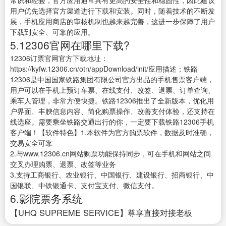
常识和经验，官方应用通常具有更高的安全性和稳固性，因此建议
用户优先选择官方渠道进行下载和安装。同时，随着技术的不断发
展，手机应用商店的审核机制也越来越完善，这进一步保障了用户
下载到安全、可靠的应用。
5.12306官网在哪里下载?
12306订票官网官方下载地址：
https://kyfw.12306.cn/otn/appDownload/init/应用描述：铁路
12306是中国国家铁路集团有限公司官方出品的手机售票客户端，
用户可以在手机上预订车票、在线支付、改签、退票、订单查询、
乘车人管理，非常方便快捷。铁路12306推出了全新版本，优化用
户界面、丰腴信息内容、简化购票操作、改善支付体验，还支持在
线选座。需要乘坐铁路交通出行的你，一定要下载铁路12306手机
客户端！【软件特色】1.本软件为官方购票软件，数据及时准确，
交易安全可靠
2.与www.12306.cn网站购票功能保持同步，可在手机和网站之间
交叉办理购票、退票、改签等业务
3.支持工商银行、农业银行、中国银行、建设银行、招商银行、中
国银联、中铁银通卡、支付宝支付、微信支付。
6.影院票务系统
【UHQ SUPREME SERVICE】尊享直接对接老板