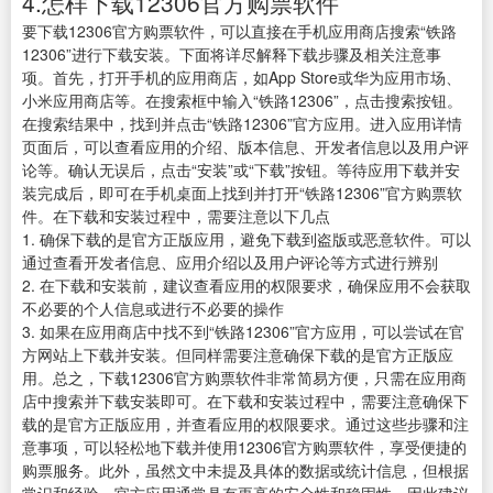
4.怎样下载12306官方购票软件
要下载12306官方购票软件，可以直接在手机应用商店搜索“铁路
12306”进行下载安装。下面将详尽解释下载步骤及相关注意事
项。首先，打开手机的应用商店，如App Store或华为应用市场、
小米应用商店等。在搜索框中输入“铁路12306”，点击搜索按钮。
在搜索结果中，找到并点击“铁路12306”官方应用。进入应用详情
页面后，可以查看应用的介绍、版本信息、开发者信息以及用户评
论等。确认无误后，点击“安装”或“下载”按钮。等待应用下载并安
装完成后，即可在手机桌面上找到并打开“铁路12306”官方购票软
件。在下载和安装过程中，需要注意以下几点
1. 确保下载的是官方正版应用，避免下载到盗版或恶意软件。可以
通过查看开发者信息、应用介绍以及用户评论等方式进行辨别
2. 在下载和安装前，建议查看应用的权限要求，确保应用不会获取
不必要的个人信息或进行不必要的操作
3. 如果在应用商店中找不到“铁路12306”官方应用，可以尝试在官
方网站上下载并安装。但同样需要注意确保下载的是官方正版应
用。总之，下载12306官方购票软件非常简易方便，只需在应用商
店中搜索并下载安装即可。在下载和安装过程中，需要注意确保下
载的是官方正版应用，并查看应用的权限要求。通过这些步骤和注
意事项，可以轻松地下载并使用12306官方购票软件，享受便捷的
购票服务。此外，虽然文中未提及具体的数据或统计信息，但根据