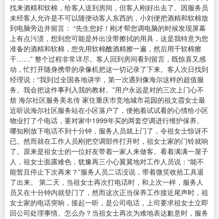
找来酒精和软棉，给客人送到房间，但客人刚好出去了。因服务员
未经客人允许是不可以随便动客人东西的，小刘便把酒精和软棉放
到电脑旁边并留言： “先生您好！刚才帮您调电脑的时候发现屏幕
上有点污渍，想到您可能是外出没带擦拭的用具，这是我特意为您
准备的酒精和软棉，您先用软棉醮酒精擦一遍，然后用干软棉擦
干……” 整个过程非常详尽。客人回到房间看到留言，既惊喜又感
动，忙打开随身携带的录像机把这一切记录了下来。客人次日找到
经理说：“我到过全国各地讲学，第一次遇到像海尔这样的超值服
务。我会把这件事列入我的教材。”用户永远是对的三次上门心不
烦 海尔社区服务美名传 家住重庆市竞地城市花园的祖文霞女士最
近听说海尔社区服务站在小区落户了，便抱着试试看的心情给小区
物业打了个电话，要对家中1999年买的两套空调进行维护保养。
哪知刚放下电话不到十分钟，服务人员就上门了，令祖女士惊讶不
已。然而就在工作人员刚把空调部件打开时，祖女士家的门铃就响
了。原来是祖女士的一位好友带着一家人来做客。看着满满一屋子
人，祖女士面露难色，犹豫再三小心翼翼地对工作人员说：“能不
能暂且停止下次再来？”服务人员二话没说，带着微笑收拾工具退
了出来。 第二天，当祖女士再次打电话时，和上次一样，服务人
员又在十分钟内就登门了，然而这次正当保养工作接近尾声时，祖
女士家的电话突响，接起一听，是公司电话，上司要求祖女士立即
回公司处理事情。怎么办？当祖女士再次为难地表达歉意时，服务