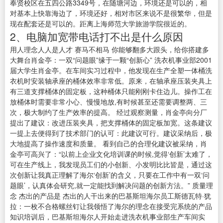
奉贤校区在五四公路3349号，在随塘河边，环境还是可以的，相
对基本上快靠海边了，环境还好，相对市区来说不是很繁华，但是
现在配套还是可以的。距离上海师范大学旅游学院很近的。
2、电脑加宽带电话打不出是什么原因
用人理念人人是人才 赛马不相马 你能够翻多大跟头，给你搭建多
大舞台肖金亭：一双“问题眼”缘于一颗“创新心” 洗衣机事业部2001
届大学生肖金亭。在车间实习过程中，他发现在生产全塑一体桶洗
衣机时安装轴承座的桶体效率非常低。原来，在轴承座压装夹具上
有三道支撑桶体的固定板，这种桶体只能刚刚卡住边儿。操作工在
放桶体时需要非常小心、慢慢地放,有时候甚至还需要调整两、三
次，极大制约了生产效率的提高。 经过观察测量，肖金亭向分厂
提出了建议：改进压装夹具，把支撑桶体的固定板加宽。这条建议
一提上去便得到了技术部门的认可：此建议可行。建议采纳后，极
大地提高了操作速度和质量。 看到自己的合理化建议被采纳，肖
金亭可高兴了：“以前上企业文化培训课的时候,觉得‘创新’太难了，
可在生产线上，我发现员工们的小创新、小发明比比皆是，通过这
次创新让我真正理解了海尔‘创新’的含义，只要在工作中有一双‘问
题眼’，认真体会研究,就一定能找到解决问题的创新方法。” 质量理
念 杰出的产品是 杰出的人干出来的巴基斯坦海尔员工斯德瓦特·犹
拉：一枚不合格螺丝钉让我领悟了海尔的理念在接受完系统的产品
知识培训后，巴基斯坦海尔人开始走进洗衣机事业部生产车间实