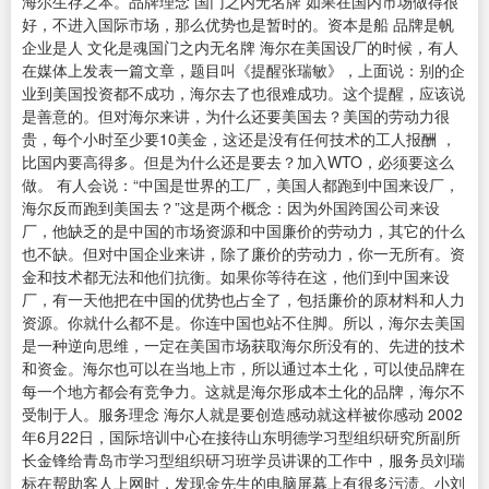
海尔生存之本。品牌理念 国门之内无名牌 如果在国内市场做得很
好，不进入国际市场，那么优势也是暂时的。资本是船 品牌是帆
企业是人 文化是魂国门之内无名牌 海尔在美国设厂的时候，有人
在媒体上发表一篇文章，题目叫《提醒张瑞敏》，上面说：别的企
业到美国投资都不成功，海尔去了也很难成功。这个提醒，应该说
是善意的。但对海尔来讲，为什么还要美国去？美国的劳动力很
贵，每个小时至少要10美金，这还是没有任何技术的工人报酬 ，
比国内要高得多。但是为什么还是要去？加入WTO，必须要这么
做。 有人会说：“中国是世界的工厂，美国人都跑到中国来设厂，
海尔反而跑到美国去？”这是两个概念：因为外国跨国公司来设
厂，他缺乏的是中国的市场资源和中国廉价的劳动力，其它的什么
也不缺。但对中国企业来讲，除了廉价的劳动力，你一无所有。资
金和技术都无法和他们抗衡。如果你等待在这，他们到中国来设
厂，有一天他把在中国的优势也占全了，包括廉价的原材料和人力
资源。你就什么都不是。你连中国也站不住脚。所以，海尔去美国
是一种逆向思维，一定在美国市场获取海尔所没有的、先进的技术
和资金。海尔也可以在当地上市，所以通过本土化，可以使品牌在
每一个地方都会有竞争力。这就是海尔形成本土化的品牌，海尔不
受制于人。服务理念 海尔人就是要创造感动就这样被你感动 2002
年6月22日，国际培训中心在接待山东明德学习型组织研究所副所
长金锋给青岛市学习型组织研习班学员讲课的工作中，服务员刘瑞
标在帮助客人上网时，发现金先生的电脑屏幕上有很多污渍。小刘