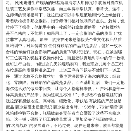
习。 刚刚走进生产现场的巴基斯坦海尔人斯德瓦特·犹拉对洗衣机
组装工艺及操作非常感兴趣，而且学得非常认真、非常快。这不，
在师傅的现场指导下，犹拉已经可以非常规范地用汽枪上螺丝钉，
看着犹拉操作那么娴熟，指导师傅们都对他满意得点头。忽然，犹
拉停下了操作，他把手中的一枚螺丝钉拿给师傅看：“这枚螺丝钉
是不合格的，不能用！如果用上了，一定会影响产品的质量！”犹
拉非常认真地说。 原来，犹拉在刚来总部接受企业文化和产品质
量培训中，对师傅讲的“任何有缺陷的产品都是废品，譬如一枚不
合格的螺丝钉就会影响产品的质量”印象特别深。现在，在紧固螺
钉工位实习的犹拉不仅操作到位，而且还认真地对手中的每一枚螺
丝钉进行自检。 “经过这几天的现场实习，我发现这儿每个员工都
在按最高的质量标准来工作，上道工序有问题决不放到下一道工
序！通过这枚不合格螺丝钉，我也更深领悟了海尔的理念：细致
化、零缺陷。有缺陷的产品就是废品。回巴基斯坦后，我们一定把
海尔这么好的做法带回去，让每个人都这样来做，生产出和总部一
样高质量的产品来，因为这就是标准！”手拿那枚不合格螺丝钉的
犹拉深有感触地说。高标准、细致化、零缺陷 有缺陷的产品就是
废品 砸冰箱砸出质量意识 砸冰箱出名牌。1985年，76台“瑞雪”牌
冰箱经检验不合格，张瑞敏命令责任者当众砸毁了这些不合格冰
箱。这一锤，砸醒了职工的质量意识，更加坚决了张瑞敏提出
的“名牌战略”的发展道路，不论过去、现在还是未来，质量都将是