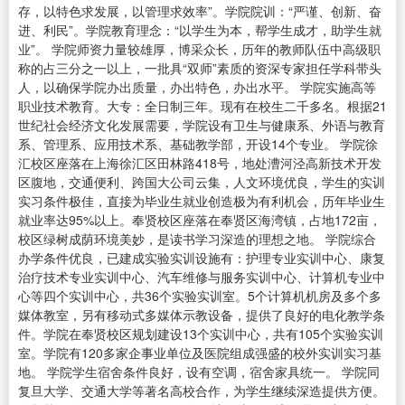
存，以特色求发展，以管理求效率”。学院院训：“严谨、创新、奋
进、利民”。学院教育理念：“以学生为本，帮学生成才，助学生就
业”。 学院师资力量较雄厚，博采众长，历年的教师队伍中高级职
称的占三分之一以上，一批具“双师”素质的资深专家担任学科带头
人，以确保学院办出质量，办出特色，办出水平。 学院实施高等
职业技术教育。大专：全日制三年。现有在校生二千多名。根据21
世纪社会经济文化发展需要，学院设有卫生与健康系、外语与教育
系、管理系、应用技术系、基础教学部，开设14个专业。 学院徐
汇校区座落在上海徐汇区田林路418号，地处漕河泾高新技术开发
区腹地，交通便利、跨国大公司云集，人文环境优良，学生的实训
实习条件极佳，直接为毕业生就业创造极为有利机会，历年毕业生
就业率达95%以上。奉贤校区座落在奉贤区海湾镇，占地172亩，
校区绿树成荫环境美妙，是读书学习深造的理想之地。 学院综合
办学条件优良，已建成实验实训设施有：护理专业实训中心、康复
治疗技术专业实训中心、汽车维修与服务实训中心、计算机专业中
心等四个实训中心，共36个实验实训室。5个计算机机房及多个多
媒体教室，另有移动式多媒体示教设备，提供了良好的电化教学条
件。学院在奉贤校区规划建设13个实训中心，共有105个实验实训
室。学院有120多家企事业单位及医院组成强盛的校外实训实习基
地。 学院学生宿舍条件良好，设有空调，宿舍家具统一。 学院同
复旦大学、交通大学等著名高校合作，为学生继续深造提供方便。