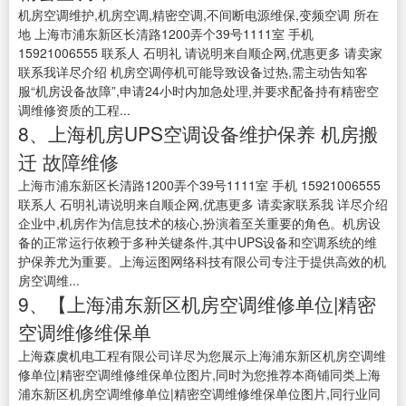
机房空调维护,机房空调,精密空调,不间断电源维保,变频空调 所在
地 上海市浦东新区长清路1200弄个39号1111室 手机
15921006555 联系人 石明礼 请说明来自顺企网,优惠更多 请卖家
联系我详尽介绍 机房空调停机可能导致设备过热,需主动告知客
服“机房设备故障”,申请24小时内加急处理,并要求配备持有精密空
调维修资质的工程...
8、上海机房UPS空调设备维护保养 机房搬
迁 故障维修
上海市浦东新区长清路1200弄个39号1111室 手机 15921006555
联系人 石明礼请说明来自顺企网,优惠更多 请卖家联系我 详尽介绍
企业中,机房作为信息技术的核心,扮演着至关重要的角色。机房设
备的正常运行依赖于多种关键条件,其中UPS设备和空调系统的维
护保养尤为重要。上海运图网络科技有限公司专注于提供高效的机
房空调维...
9、【上海浦东新区机房空调维修单位|精密
空调维修维保单
上海森虞机电工程有限公司详尽为您展示上海浦东新区机房空调维
修单位|精密空调维修维保单位图片,同时为您推荐本商铺同类上海
浦东新区机房空调维修单位|精密空调维修维保单位图片,同行业同