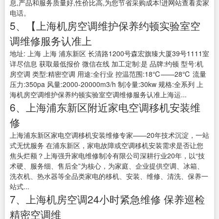
息,产品和服务质量好,性价比高,为您节省采购成本!进网站查看卖家
电话。
5、【上海机房空调维护保养约顿实验室空
调维修服务认准上
地址: 上海 上海 浦东新区 长清路1200号森宏旗臻大厦39号1111室
详尽信息 获取最低报价 微信在线 加工定制:是 品牌:约顿 型号:机
房空调 类型:精密空调 用途:全行业 控温范围:18℃——28℃ 流量
压力:350pa 风量:2000-20000m3/h 制冷量:30kw 规格:全系列 上
海机房空调维护保养约顿实验室空调维修服务认准上海运...
6、上海浦东新区附近家电空调移机安装维
修
上海浦东新区家电空调移机安装维修专家——20年技术沉淀，一站
式无忧服务 在浦东新区，家电故障或空调移机安装需求是否让您
焦头烂额？上海强升家电维修制冷有限公司深耕行业20年，以“技
术硬、服务细、售后全”为核心，为家庭、企业提供空调、冰箱、
洗衣机、热水器等全品类家电的移机、安装、维修、清洗、保养一
站式...
7、上海机房空调24小时紧急维修 保养巡检
精密空调维