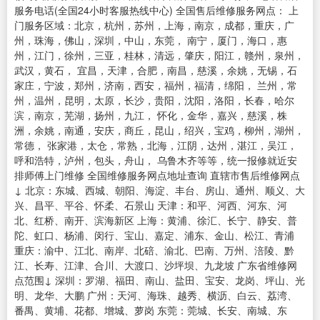
服务电话(全国24小时客服热线中心) 全国售后维修服务网点： 上
门服务区域：北京，杭州，苏州，上海，南京，成都，重庆，广
州，珠海，佛山，深圳，中山，东莞， 南宁，厦门，海口，惠
州，江门，徐州，三亚，桂林，清远，肇庆，阳江，赣州，泉州，
武汉，黄石， 宜昌，天津，合肥，南昌，慈溪，余姚，无锡，石
家庄，宁波，郑州，济南，西安，福州，福清，绵阳， 兰州，常
州，温州，昆明，太原，长沙，贵阳，沈阳，洛阳，长春，哈尔
滨，南京，芜湖，扬州，九江， 怀化，金华，嘉兴，慈溪，株
洲，余姚，南通，安庆，商丘，昆山，绍兴，宝鸡，柳州，湖州，
常德， 张家港，太仓，常熟，北海，江阴，达州，湛江，吴江，
呼和浩特，泸州，包头，舟山， 乌鲁木齐等等，统一报修就近安
排师傅上门维修 全国维修服务网点地址查询 直辖市售后维修网点
↓ 北京：东城、西城、朝阳、海淀、丰台、房山、通州、顺义、大
兴、昌平、平谷、怀柔、石景山 天津：和平、河西、河东、河
北、红桥、南开、滨海新区 上海：黄浦、徐汇、长宁、静安、普
陀、虹口、杨浦、闵行、宝山、嘉定、浦东、金山、松江、青浦
重庆：渝中、江北、南岸、北碚、渝北、巴南、万州、涪陵、黔
江、长寿、江津、合川、大渡口、沙坪坝、九龙坡 广东省维修网
点范围↓ 深圳：罗湖、福田、南山、盐田、宝安、龙岗、坪山、光
明、龙华、大鹏 广州：天河、海珠、越秀、横沥、白云、荔湾、
番禺、黄埔、花都、增城、萝岗 东莞：莞城、长安、南城、东