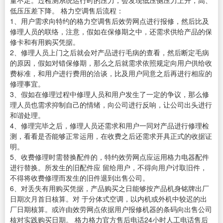
量不足。过检测系统运行时的压力，会发现低压侧压力上升，高、
低压压差下降。 格力空调售后流程：
1、用户需求向特约的格力空调售后效劳网点进行报修，然后比及
修理人员的联络，注意，假如在保修期之中，还需求供给产品的保
修卡和有用购买凭据。
2、修理人员上门之后就会对产品进行毛病的查看，然后断定毛病
的原因，假如对错保修期，那么之后就需求依照规定向用户供给收
费标准，和用户进行费用的洽谈，比及用户同意之后再进行相应的
修理事宜。
3、假如在修理过程中修理人员和用户发生了一定的争议，那么修
理人员也需求抑制自己的情绪，向公司进行反响，让公司出头进行
和谐处理。
4、修理完毕之后，修理人员还需求和用户一同对产品进行修理检
测，看看是否能够正常运用，在收费之后还需求开具正式的收据证
明。
5、收费修理时需替换配件的，特约效劳网点应运用格力电器配件
进行替换。所发生的旧配件应 留给用户，不得向用户讨取旧件，
不得将收费修理而发生的旧件退到出售公司。
6、对丢失有用购买凭据，产品购买之日能够按产品机身铭牌出厂
日期次月首日核算。对 于分体式空调，以内机或外机中较迟的出
厂日期核算。或许由效劳网点依据用户报修机器的条码向出售公司
核对实践购买日期。 格力格力官方售后电话24小时人工电话售后