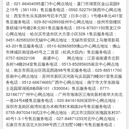
话：021-66404095厦门中心网点地址：厦门市湖里区金山花园9
之15号（361109）售后服务电话：0592-522791陕西中心网点地
址：西安市长乐东路86号巨丰汽贸（日丰小区）1号楼4单元401室
售后服务电话：029-82162893徐州中心网点地址：徐州市鼓楼区
香槟城19号楼2单元901售后服务电话：0516-87931150黑龙江中
心网点地址：哈尔滨市道外区大方里小区328-1售后服务电话：
0451-82583200无锡中心网点地址：无锡市崇安区上马墩塔影苑
43-201售后服务电话：0510-82865859佛山中心网点地址：佛山
市禅城区南堤路45号之二首层（松风大院内）售后服务电话：
0757-82622108 南通中心 网点地址：江苏省南通市北郭
东村14幢204室售后服务电话：0513-85285605南京中心网点地
址：南京市雨花台区雨花西路98号售后服务电话：025-86511700
苏南中心网点地址：苏州市新区滨河路马浜花园73幢301室售后服
务电话：0512-66674665广西中心网点地址：南宁市大学东路瑞
士花园翠湖苑8栋B座101（530004）售后服务电话：0771-
3218677广州中心网点地址：广州市海珠区江海街新村南华大街北
一巷24号4楼售后服务电话：020-84161926深圳中心网点地址：
深圳市龙岗区南湾街道办木棉湾村木棉路24号售后服务电话：
0755-89703419武汉中心网点地址：武汉市汉阳区玫瑰园东村37-
40号1-3-1号售后服务电话：027-84871233河北中心网点地址：
石家庄市友谊北大街398号西三庄别墅10幢1号售后服务电话：