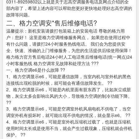
0311-89259802以上就是关于志高空调服务电话及网点介绍的全
部内容了，希望上述内容可以帮助您更好更快地处理好志高空调的
故障等问题。
二、格力空调安*售后维修电话?
温馨提示：新机安装请拨打包装箱上的安装电话 尊敬的格力用
户：您好！ 这里是格力空调维修服务网点， 如果您在使用过程中
有什么问题，请拨打24小时服务热线电话。 我们会为您提供安
全、快速、准确的上门维修服务，为您的生活提供后续使用保障！
格力格力官方售后电话24小时人工电话售后维修电话(统一网点)24
小时客服热线 格力空调常见故障和处理方法 ???
一、格力空调e6是什么故障 ??
1、格力空调显示e6，可能是通信故障，当室内机与室外机的黑色
连接线出现松脱的时候，就可能会有通信故障发生。 ??
2、格力空调显示e6，可能是内机里面有脏东西了，比如灰尘或脏
物，灰尘太多会影响出风的大小，导致格力空调的制冷功能下降。
??
3、格力空调显示e6，可能是空调室外机风扇电机不供电了，当空
调室外机有损坏时，就可能出现不供电的情况，就会显示e6。 ??
4、格力空调显示e6，可能是室外机压缩机过载了，也就是压缩机
使用时间太长或是使用不当，就会产生过载现象，压缩机就会停机
保护。 ??