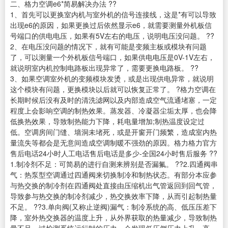
二、格力空调e6*简易解决办法 ??
1、首先可以更换室内机与室外机的信号连接线，这是*有可以导致
出现e6的原因，如果更换过后依然显示e6，就需要测量外机板信
号端口的供电电压，如果有5V左右的电压，说明电压没问题。 ??
2、在电压没问题的情况下，就有可能是变频主板或模块有问题
了，可以测量一个外机板信号端口，如果供电电压是0V-1V左右，
就说明室内机控制电路板出现异常了，需要更换电路板。 ??
3、如果空调室外机的变频模块发烫，或是出现供电异常，就说明
这个模块有问题，更换模块以后就可以恢复正常了。 ?格力空调在
长期时候后没有及时的清洗滤网以及内部造成空气流通堵塞，一定
程度上会影响空调的制热效果。蒸发器、冷凝器尘垢太厚，也会降
低换热效果，导致制热能力下降，耗电量增加;制热温度设定过
低。空调房间门缝、墙洞未堵死，或是开窗开门频繁，造成室内热
量流失等都会是无意间造成空调制暖不强劲的原因。格力格力官方
售后电话24小时人工电话售后电话是多少-全国24小时售后服务 ??
1.制冷剂不足：可简易的进行自测来辨别是否漏氟。 ??2.四通阀串
气：热泵型空调通过四通阀来切换制冷和制热状态。有部分本应参
与热交换的制冷剂在四通阀处直接由压缩机出气管返回到回气管，
导致参与热交换的制冷剂减少，热交换效率下降，从而引起制热量
不足。 ??3.单向阀(又称止逆阀)漏气：制冷系统的高、低压压差下
降，室外热交换器的温度上升，从外界获取的热量减少，导致制热