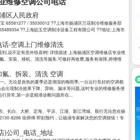
业维修空调公司电话
杨浦区人民政府
65581277 / 35030012 ??上海市杨浦区兰花制冷维修服务部
65489334 ??上海皖玉空调制冷设备工程有限公司 ??地址:上海市
电话-空调上门维修清洗
表网看到,说不定有意外惊喜哟! 详情描述 上海杨浦区空调维修店专业维
氟、安装、移机、清洗等服务,可修好再收费,服务有保障,师傅维
加氟、拆装、清洗 空调
一。无论是炎热的夏季还是潮湿的梅雨季,一台运行良好的空调都
免会出现制冷效果下降、异响、漏水等问题,这时专业的维修服务便
行异常,第一步是精准诊断问题所在...
吉、长白、大桥、定海、平凉、江浦、新江湾城、殷行无论您在杨
130-8296 徐师傅 即刻预约，让杨浦专家解决您的空调烦恼！专
店)公司_电话_地址