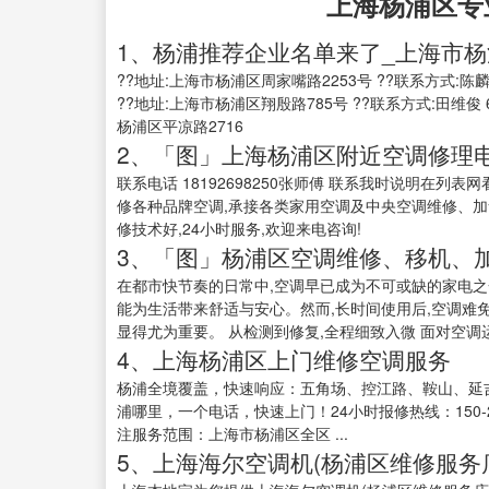
上海杨浦区专
1、杨浦推荐企业名单来了_上海市
??地址:上海市杨浦区周家嘴路2253号 ??联系方式:陈麟宝 
??地址:上海市杨浦区翔殷路785号 ??联系方式:田维俊 
杨浦区平凉路2716
2、「图」上海杨浦区附近空调修理
联系电话 18192698250张师傅 联系我时说明在列
修各种品牌空调,承接各类家用空调及中央空调维修、加
修技术好,24小时服务,欢迎来电咨询!
3、「图」杨浦区空调维修、移机、
在都市快节奏的日常中,空调早已成为不可或缺的家电之
能为生活带来舒适与安心。然而,长时间使用后,空调难
显得尤为重要。 从检测到修复,全程细致入微 面对空调运
4、上海杨浦区上门维修空调服务
杨浦全境覆盖，快速响应：五角场、控江路、鞍山、延
浦哪里，一个电话，快速上门！24小时报修热线：150-2
注服务范围：上海市杨浦区全区 ...
5、上海海尔空调机(杨浦区维修服务