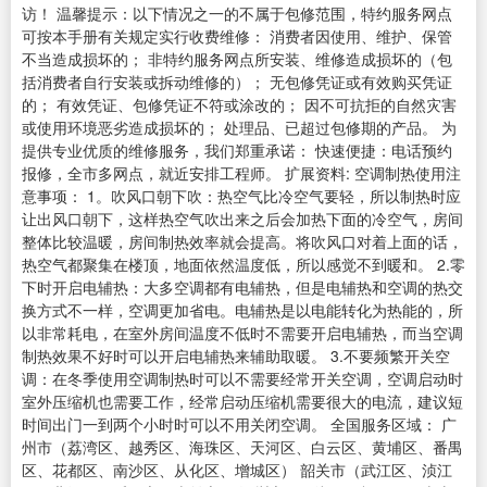
访！ 温馨提示：以下情况之一的不属于包修范围，特约服务网点
可按本手册有关规定实行收费维修： 消费者因使用、维护、保管
不当造成损坏的； 非特约服务网点所安装、维修造成损坏的（包
括消费者自行安装或拆动维修的）； 无包修凭证或有效购买凭证
的； 有效凭证、包修凭证不符或涂改的； 因不可抗拒的自然灾害
或使用环境恶劣造成损坏的； 处理品、已超过包修期的产品。 为
提供专业优质的维修服务，我们郑重承诺： 快速便捷：电话预约
报修，全市多网点，就近安排工程师。 扩展资料: 空调制热使用注
意事项： 1。吹风口朝下吹：热空气比冷空气要轻，所以制热时应
让出风口朝下，这样热空气吹出来之后会加热下面的冷空气，房间
整体比较温暖，房间制热效率就会提高。将吹风口对着上面的话，
热空气都聚集在楼顶，地面依然温度低，所以感觉不到暖和。 2.零
下时开启电辅热：大多空调都有电辅热，但是电辅热和空调的热交
换方式不一样，空调更加省电。电辅热是以电能转化为热能的，所
以非常耗电，在室外房间温度不低时不需要开启电辅热，而当空调
制热效果不好时可以开启电辅热来辅助取暖。 3.不要频繁开关空
调：在冬季使用空调制热时可以不需要经常开关空调，空调启动时
室外压缩机也需要工作，经常启动压缩机需要很大的电流，建议短
时间出门一到两个小时时可以不用关闭空调。 全国服务区域： 广
州市（荔湾区、越秀区、海珠区、天河区、白云区、黄埔区、番禺
区、花都区、南沙区、从化区、增城区） 韶关市（武江区、浈江