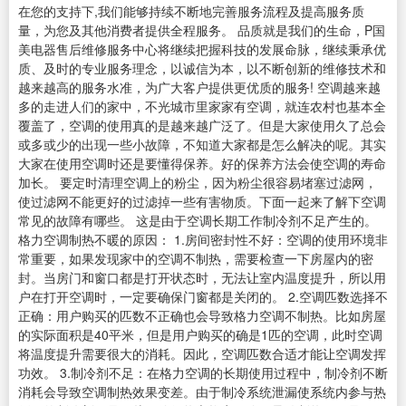
在您的支持下,我们能够持续不断地完善服务流程及提高服务质
量，为您及其他消费者提供全程服务。 品质就是我们的生命，P国
美电器售后维修服务中心将继续把握科技的发展命脉，继续秉承优
质、及时的专业服务理念，以诚信为本，以不断创新的维修技术和
越来越高的服务水准，为广大客户提供更优质的服务! 空调越来越
多的走进人们的家中，不光城市里家家有空调，就连农村也基本全
覆盖了，空调的使用真的是越来越广泛了。但是大家使用久了总会
或多或少的出现一些小故障，不知道大家都是怎么解决的呢。其实
大家在使用空调时还是要懂得保养。好的保养方法会使空调的寿命
加长。 要定时清理空调上的粉尘，因为粉尘很容易堵塞过滤网，
使过滤网不能更好的过滤掉一些有害物质。下面一起来了解下空调
常见的故障有哪些。 这是由于空调长期工作制冷剂不足产生的。
格力空调制热不暖的原因： 1.房间密封性不好：空调的使用环境非
常重要，如果发现家中的空调不制热，需要检查一下房屋内的密
封。当房门和窗口都是打开状态时，无法让室内温度提升，所以用
户在打开空调时，一定要确保门窗都是关闭的。 2.空调匹数选择不
正确：用户购买的匹数不正确也会导致格力空调不制热。比如房屋
的实际面积是40平米，但是用户购买的确是1匹的空调，此时空调
将温度提升需要很大的消耗。因此，空调匹数合适才能让空调发挥
功效。 3.制冷剂不足：在格力空调的长期使用过程中，制冷剂不断
消耗会导致空调制热效果变差。由于制冷系统泄漏使系统内参与热