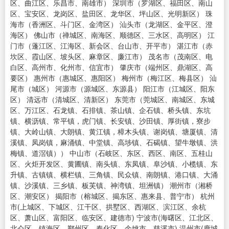
区、曲江区、乐昌市、南雄市） 深圳市（罗湖区、福田区、南山
区、宝安区、龙岗区、盐田区、龙华区、坪山区、光明新区） 珠
海市（香洲区、斗门区、金湾区） 汕头市（龙湖区、金平区、澄
海区） 佛山市（禅城区、南海区、顺德区、三水区、高明区） 江
门市（蓬江区、江海区、新会区、台山市、开平市） 湛江市（赤
坎区、霞山区、坡头区、麻章区、廉江市） 茂名市（茂南区、电
白区、高州市、化州市、信宜市） 肇庆市（端州区、鼎湖区、高
要区） 惠州市（惠城区、惠阳区） 梅州市（梅江区、梅县区） 汕
尾市（城区） 河源市（源城区、东源县） 阳江市（江城区、阳东
区） 清远市（清城区、清新区） 东莞市（莞城区、南城区、东城
区、万江区、石龙镇、石排镇、茶山镇、企石镇、桥头镇、东坑
镇、横沥镇、常平镇，虎门镇、长安镇、沙田镇、厚街镇，寮步
镇、大岭山镇、大朗镇、黄江镇，樟木头镇、谢岗镇、塘厦镇、清
溪镇、凤岗镇，麻涌镇、中堂镇、高埗镇、石碣镇、望牛墩镇、洪
梅镇、道滘镇）） 中山市（石岐区、东区、西区、南区、五桂山
区、火炬开发区、黄圃镇、南头镇、东凤镇、阜沙镇、小榄镇、东
升镇、古镇镇、横栏镇、三角镇、民众镇、南朗镇、港口镇、大涌
镇、沙溪镇、三乡镇、板芙镇、神湾镇、坦洲镇） 潮州市（湘桥
区、潮安区） 揭阳市（榕城区、揭东区、惠来县、普宁市） 杭州
市(上城区、下城区、江干区、拱墅区、西湖区、滨江区、余杭
区、萧山区、富阳区、临安区、建德市) 宁波市(海曙区、江北区、
北仑区、镇海区、鄞州区、奉化区、余姚市、慈溪市) 温州市(鹿城