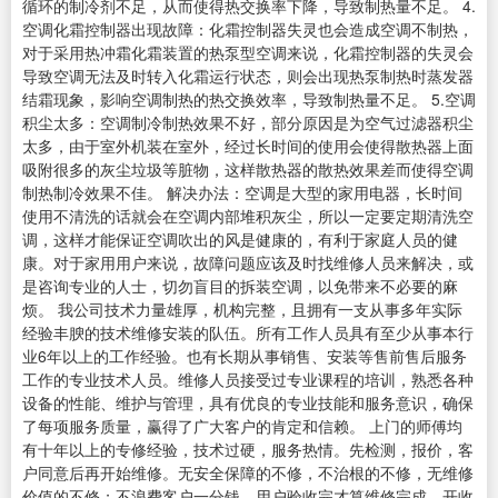
循环的制冷剂不足，从而使得热交换率下降，导致制热量不足。 4.
空调化霜控制器出现故障：化霜控制器失灵也会造成空调不制热，
对于采用热冲霜化霜装置的热泵型空调来说，化霜控制器的失灵会
导致空调无法及时转入化霜运行状态，则会出现热泵制热时蒸发器
结霜现象，影响空调制热的热交换效率，导致制热量不足。 5.空调
积尘太多：空调制冷制热效果不好，部分原因是为空气过滤器积尘
太多，由于室外机装在室外，经过长时间的使用会使得散热器上面
吸附很多的灰尘垃圾等脏物，这样散热器的散热效果差而使得空调
制热制冷效果不佳。 解决办法：空调是大型的家用电器，长时间
使用不清洗的话就会在空调内部堆积灰尘，所以一定要定期清洗空
调，这样才能保证空调吹出的风是健康的，有利于家庭人员的健
康。对于家用用户来说，故障问题应该及时找维修人员来解决，或
是咨询专业的人士，切勿盲目的拆装空调，以免带来不必要的麻
烦。 我公司技术力量雄厚，机构完整，且拥有一支从事多年实际
经验丰腴的技术维修安装的队伍。所有工作人员具有至少从事本行
业6年以上的工作经验。也有长期从事销售、安装等售前售后服务
工作的专业技术人员。维修人员接受过专业课程的培训，熟悉各种
设备的性能、维护与管理，具有优良的专业技能和服务意识，确保
了每项服务质量，赢得了广大客户的肯定和信赖。 上门的师傅均
有十年以上的专修经验，技术过硬，服务热情。先检测，报价，客
户同意后再开始维修。无安全保障的不修，不治根的不修，无维修
价值的不修；不浪费客户一分钱。用户验收完才算维修完成，开收