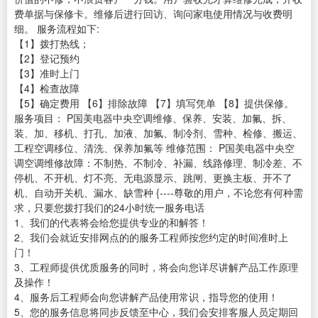
费单据与保修卡。维修后进行回访、询问家电使用情况与收费明
细。 服务流程如下:
【1】拨打热线；
【2】登记预约
【3】准时上门
【4】检查故障
【5】确定费用 【6】排除故障 【7】填写凭单 【8】提供保修。
服务项目： P国美电器中央空调维修、保养、安装、加氟、拆、
装、加、移机、打孔、加液、加氟、制冷剂、雪种、检修、搬运、
工程空调移位、清洗、保养加氟等 维修范围： P国美电器中央空
调空调维修故障：不制热、不制冷、补漏、线路修理、制冷差、不
停机、不开机、灯不亮、无电源显示、跳闸、更换主板、开不了
机、自动开关机、漏水、缺雪种 {----尊敬的用户，不论您有何种需
求，只要您拨打我们的24小时统一服务电话
1、我们的代表将会给您提供专业的和解答！
2、我们会就近安排网点的的服务工程师按您约定的时间准时上
门！
3、工程师提供优质服务的同时，将会向您详尽讲解产品工作原理
及操作！
4、服务后工程师会向您讲解产品使用常识，指导您的使用！
5、您的服务信息将同步反馈至中心，我们会安排客服人员定期回