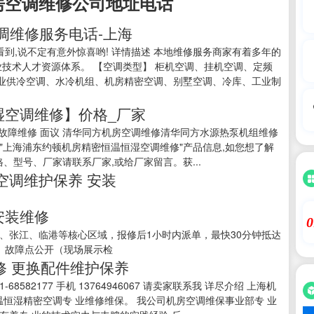
房空调维修公司地址电话
调维修服务电话-上海
表网看到,说不定有意外惊喜哟! 详情描述 本地维修服务商家有着多年的
业技术人才资源体系。 【空调类型】 柜机空调、挂机空调、定频
业供冷空调、水冷机组、机房精密空调、别墅空调、冷库、工业制
湿空调维修】价格_厂家
型号故障维修 面议 清华同方机房空调维修清华同方水源热泵机组维修
"上海浦东约顿机房精密恒温恒湿空调维修"产品信息,如您想了解
、型号、厂家请联系厂家,或给厂家留言。获...
空调维护保养 安装
安装维修
0
嘴、张江、临港等核心区域，报修后1小时内派单，最快30分钟抵达
、故障点公开（现场展示检
修 更换配件维护保养
68582177 手机 13764946067 请卖家联系我 详尽介绍 上海机
温恒湿精密空调专 业维修维保。 我公司机房空调维保事业部专 业