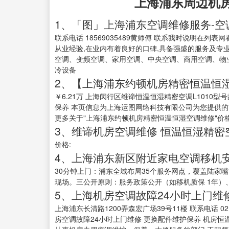
上海浦东周边机
1、「图」上海浦东空调维修服务-空
联系电话 18569035489黄师傅 联系我时说明在列
从业经验,在业内有着良好的口碑,具备强盛的服务及专
空调、变频空调、家用空调、中央空调、商用空调、物
冷设备
2、【上海浦东约顿机房精密恒温恒
￥6.21万 上海闵行区维谛恒温恒湿精密空调L1010
保养 本页信息为上海运图网络科技有限公司为您提供的
更多关于"上海浦东约顿机房精密恒温恒湿空调维修"价格
3、维谛机房空调维修 恒温恒湿精密
价格:
4、上海浦东新区附近家电空调移机
30分钟上门：浦东全域布局35个服务网点，覆盖陆家
现场。三公开原则：服务政策公开（如移机质保 1年）
5、上海机房空调故障24小时上门维
上海浦东长清路1200弄森宏广场39号11楼 联系电话 021-
房空调故障24小时上门维修 更换配件维护保养 机房恒