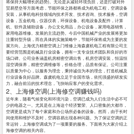
将保持大幅增长的趋势)。无论是从减轻环境负担，还是打破对外
贸易壁垒等方面考虑，节能环保之路都将成为机电工程，空调设备
安装，从事机电科技领域内技术开发、技术咨询、技术服务，空调
设备，五金机电，仪器仪表，环保设备、机电设备及配件，计算
机、软件及辅助设备，办公文化用品，办公设备，家用电器销售，
家用电器维修。发展的主流趋势。今后中国机械产业的发展将更加
注重转型升级，而在具体的实施策略中，节能环保将成为主要的发
展方向。上海优力精密空调上门维修上海森虞机电工程有限公司主
要经营范围是机械及行业设备，拥有一支专业技术团队和良好的市
场口碑。公司业务涵盖机房精密空调出售，机房空调安装，恒温恒
湿空调保养，精密空调维修等，价格合理，品质有保证。公司注重
以质量为中心，以服务为理念，秉持诚信为本的理念，打造机械及
行业设备良好品牌。森虞机电立足于全国市场，依托强盛的研发实
力，融合前沿的技术理念，飞快响应客户的变化需求。
2、上海修空调(上海修空调赚钱吗)
近年来，随着气候变化和环境污染，空调已成为人们生活中必不可
少的电器之一。尤其是在上海这个经济繁荣、人口密集的大都市，
空调更是成为了每个家庭和办公场所必备的设备。然而，由于长时
间使用和维护不及时，空调容易出现各种问题。为了保证空调的正
常运转，上海修空调成为了一项重要的服务。下面将为大家介绍上
海修空调的相关内容。