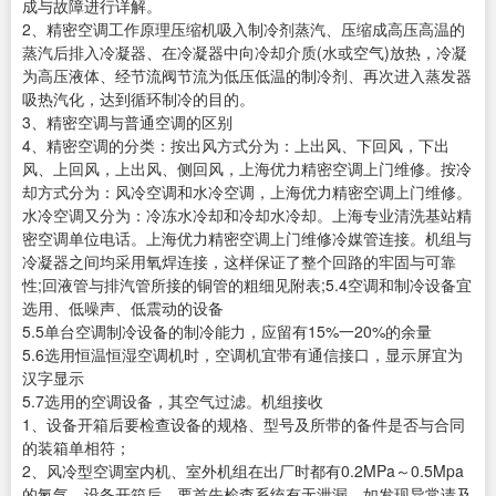
成与故障进行详解。
2、精密空调工作原理压缩机吸入制冷剂蒸汽、压缩成高压高温的
蒸汽后排入冷凝器、在冷凝器中向冷却介质(水或空气)放热，冷凝
为高压液体、经节流阀节流为低压低温的制冷剂、再次进入蒸发器
吸热汽化，达到循环制冷的目的。
3、精密空调与普通空调的区别
4、精密空调的分类：按出风方式分为：上出风、下回风，下出
风、上回风，上出风、侧回风，上海优力精密空调上门维修。按冷
却方式分为：风冷空调和水冷空调，上海优力精密空调上门维修。
水冷空调又分为：冷冻水冷却和冷却水冷却。上海专业清洗基站精
密空调单位电话。上海优力精密空调上门维修冷媒管连接。机组与
冷凝器之间均采用氧焊连接，这样保证了整个回路的牢固与可靠
性;回液管与排汽管所接的铜管的粗细见附表;5.4空调和制冷设备宜
选用、低噪声、低震动的设备
5.5单台空调制冷设备的制冷能力，应留有15%一20%的余量
5.6选用恒温恒湿空调机时，空调机宜带有通信接口，显示屏宜为
汉字显示
5.7选用的空调设备，其空气过滤。机组接收
1、设备开箱后要检查设备的规格、型号及所带的备件是否与合同
的装箱单相符；
2、风冷型空调室内机、室外机组在出厂时都有0.2MPa～0.5Mpa
的氮气，设备开箱后，要首先检查系统有无泄漏，如发现异常请及