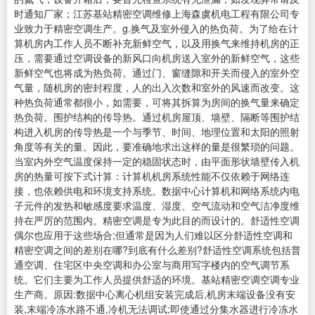
时通知厂家；江苏基站精密空调维修上海森虞机电工程有限公司专
业致力于精密空调生产。g.换气及室外侵入的热负荷。为了给在计
算机房内工作人员不断补充新鲜空气，以及用换气来维持机房的正
压，需要通过空调设备的新风口向机房送入室外的新鲜空气，这些
新鲜空气也将成为热负荷。通过门、窗缝隙和开关而侵入的室外空
气量，随机房的密封程度，人的出入次数和室外的风速而改变。这
种热负荷通常都很小，如需要，可将其拆算为房间的换气量来确定
热负荷。围护结构的传导热。通过机房屋顶、墙壁、隔断等围护结
构进入机房的传导热是一个与季节、时间、地理位置和太阳的照射
角度等有关的量。因此，要准确地求出这样的量是很繁琐的问题。
当室内外空气温度保持一定的稳固状态时，由平面形状墙壁传入机
房的热量可按下式计算：计算机机房系统性能不仅依赖于网络连
接，也依赖供电和环境支持系统。数据中心计算机和网络系统内电
子元件的发热和敏感度要求温度、湿度、空气流动和空气洁净度维
持在严厉的范围内。精密空调是专为此目的而设计的。舒适性空调
偶尔也应用于这些场合;但通常是因为人们难以区分舒适性空调和
精密空调之间的差别在哪?到底有什么差别?舒适性空调系统包括普
通空调、住宅区中央空调和办公室与商用写字楼内的空气调节系
统。它们主要为工作人员提供舒适的环境。基站精密空调空调专业
生产商。原因:数据中心离心机组安装完成后,机房末端设备没有安
装,末端冷冻水路不通,冷机无法调试;即使通过分集水器进行冷冻水