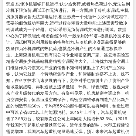
旁通,也使冷机能够开机运行,缺少热负荷,或者热负荷过小,无法达到
冷机下限负荷,调试工作无法进行。另一方面,由于冷机未调试,主机
房服务器设备无法加电运行,相互形成一个死循环;另外调试过程中,
需要的假负载功率巨大,运行过程会耗费大量电能;上述因素导致冷
机调试成为一个难题。对策:采用无负荷调试方法进行调试。数据
中心为了降低能效,考虑自然冷却,一般采用冷却塔+板换供冷技术设
计。调试时可以利用板换的换热能力,从冷机的冷凝器获得足够的
热量作为冷机调试的热负荷,也就是冷机产生的冷量通过板换带
走。上海森虞机电工程有限公司专业精密空调厂家。连云港实验室
精密空调多少钱基站机房精密空调配件大全。上海优力精密空调上
门维修作为习惯支柱产业的销售不知何时被贴上了夕阳产业的标
签，认为它就是一个劳动密集型产业，和智能制造搭不上边。殊不
知，在科学技术飞速发展的当下，竞争对手也纷纷出台了纺织产业
领域发展战略。再制造就是追求低碳、环保、绿色制造，被视为未
来产业升级替代的发展方向。有资料显示，机房精密空调出售，机
房空调安装，恒温恒湿空调保养，精密空调维修再制造产品比新产
品的制造节能60%，平均有55%的部件都可以被再利用，制造过程
中可以节省80%以上的能源消耗。2019年上半年，汽车起重机销
售了2.55万台，较有限责任公司上年同期大幅增长53.3%。(2016
年我国汽车起重机销量跌至低谷，近年来受的影响，大型工程建设
需要增加，我国汽车起重机销量迅速反弹，预计未来汽车起重机仍