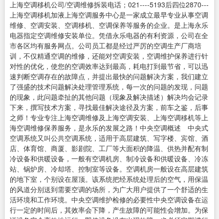
上海空调移机公司/空调维修拆装电话；021----5193后四位2870---
上海空调移机加液上海空调服务中心是一家成立最早专业从事空调
维修、空调安装、空调移机、空调保养等服务的企业。是上海永乐
电器指定空调维修安装单位。凭借永乐电器的有利资源，公司在全
市各区均有服务网点。公司员工都是经过严厉的空调生产厂商培
训，不仅精通空调的维修，还能对空调安装，空调维护保养进行针
对性的优化，使您的空调效率达到最高，耗电打到最节省，可以迅
速判断空调存在的故障点，并提出最快的问题解决方案，我们建立
了强盛的技术问题解决处理管理系统，每一次的问题的发现，问题
的现象，此问题牵扯的其他问题（现象及解决描述）解决均会记录
下来，撰写技术方案，寻找最佳解决途径及方案，前车之鉴，后事
之师！专业专注上海空调维修及上海空调安装、上海空调移机等上
海空调维修保养服务，是永乐的发展之路！中央空调概述 中央式
空调系统又叫公共空调系统，适用于高层建筑、写字楼、宾馆、酒
店、体育馆、商厦、影剧院、工厂等大面积的降温、供热并配有制
冷设备和供暖设备，一般有空调机房、制冷设备和供暖设备、冷冻
站、锅炉房、冷却塔、控制室等设备。空调机房一般设在高层建筑
的地下室，个别设在屋顶。该系统把经系统处理后的空气，用保温
的风道分别送到需要空调的场所，为广大用户提供了一个舒适的生
活环境和工作环境。中央空调维护检修的必要性中央空调设备在运
行一定的时间后，其效率会下降，产生故障的可能性会增加。为保