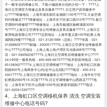
于一般专业的维修公司。下面小编就来分别的介绍一下：????上
海日立空调官方维修点及售后服务????1.日立用户咨询服务中
心????维修地址：上海市浦东新区金湘路1100号????2.大金空调
特约维修店????维修地址：上海市长宁区泉口路310号????3.春兰
空调特约维修部????维修地址：上海市杨浦区杨树浦路3059
号????上海日立空调专业公司维修点及售后服务????1.上海日立
家用电器有限公司?????总部地址：上海市遵义路100号虹桥上海
城B座29楼????电话：021-31261889（总机）????传真：021-
31268829?????邮编：200051????2.上海日立空调专业维修保养
中心????公司地址：上海上海上海卢湾区马当路468号????电
话：021-54656236????3.上海日立空调售后维修服务中心????
24小时统一服务热线：400-669-6673????技术部咨询电话：021-
65128062?????4.上海日立空调维修????地址：上海市虹口区曲
阳路800号上海商务中心内(近中山北2路)????电话：400-013-
3301????5.上海日立空调维修服务公司????地址：上海市长宁区
虹桥路2060号15-3C室????6.日立空调维修中山西路店????地
址：上海市长宁区中山西路1030号(虹桥路宋园路)????电话：
021-62091339????
4、上海虹口区空调移机保养 清洗 空调安装
维修中心电话号码?