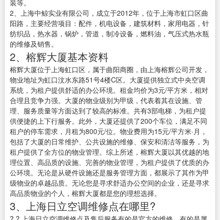
装等。
2、上海中鲸实业有限公司，成立于2012年，位于上海市虹口区曲
阳路，主要经营项目：配件，机电设备，建筑材料，家用电器，针
纺织品，热水器，锅炉，管道，制冷设备，燃料油，气压式热水瓶
的维修及销售。
2、榕辉大厦基本资料
榕辉大厦位于上海虹口区，属于曲阳商圈，由上海榕辉公司开发，
物业地址为虹口汶水东路51号4楼C区。大厦提供独立式中央空调
系统，为租户提供舒适的办公环境。租金均价为3元/平方米，相对
合理且竞争力强。大厦的物业级别为甲级，代表着其在设施、管
理、服务质量等方面达到了较高的标准。共有3部电梯，为租户提
供便捷的上下行服务。此外，大厦还提供了200个车位，满足不同
租户的停车需求，月租为800元/位。物业费用为15元/平方米·月，
包括了大厦的日常维护、公共设施的维修、保安和清洁等服务，为
租户提供了全方位的物业管理。综上所述，榕辉大厦以其优越的地
理位置、高品质的设施、完善的物业管理，为租户提供了优质的办
公环境。无论是从硬件设施还是服务管理方面，都展示了其作为甲
级物业的卓越品质。无论您是寻求舒适办公空间的企业，还是寻求
高品质物业的个人，榕辉大厦都是您的理想选择。
3、上海日立空调维修点在哪里?
? ? 上海日立空调维修点及售后服务有的是官方的维修，有的是属