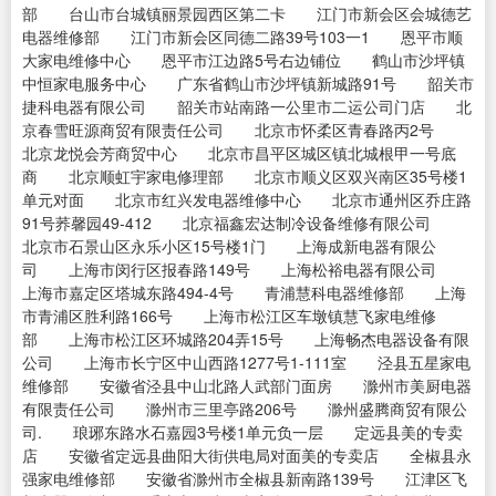
部 台山市台城镇丽景园西区第二卡 江门市新会区会城德艺
电器维修部 江门市新会区同德二路39号103一1 恩平市顺
大家电维修中心 恩平市江边路5号右边铺位 鹤山市沙坪镇
中恒家电服务中心 广东省鹤山市沙坪镇新城路91号 韶关市
捷科电器有限公司 韶关市站南路一公里市二运公司门店 北
京春雪旺源商贸有限责任公司 北京市怀柔区青春路丙2号
北京龙悦会芳商贸中心 北京市昌平区城区镇北城根甲一号底
商 北京顺虹宇家电修理部 北京市顺义区双兴南区35号楼1
单元对面 北京市红兴发电器维修中心 北京市通州区乔庄路
91号荞馨园49-412 北京福鑫宏达制冷设备维修有限公司
北京市石景山区永乐小区15号楼1门 上海成新电器有限公
司 上海市闵行区报春路149号 上海松裕电器有限公司
上海市嘉定区塔城东路494-4号 青浦慧科电器维修部 上海
市青浦区胜利路166号 上海市松江区车墩镇慧飞家电维修
部 上海市松江区环城路204弄15号 上海畅杰电器设备有限
公司 上海市长宁区中山西路1277号1-111室 泾县五星家电
维修部 安徽省泾县中山北路人武部门面房 滁州市美厨电器
有限责任公司 滁州市三里亭路206号 滁州盛腾商贸有限公
司. 琅琊东路水石嘉园3号楼1单元负一层 定远县美的专卖
店 安徽省定远县曲阳大街供电局对面美的专卖店 全椒县永
强家电维修部 安徽省滁州市全椒县新南路139号 江津区飞