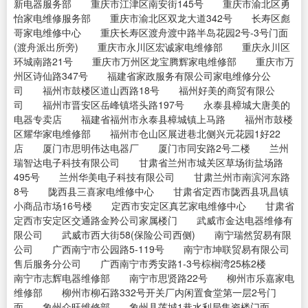
新电器服务部 重庆市江津区南安街145号 重庆市渝北区勇
怡家电维修服务部 重庆市渝北区双龙大道342号 长寿区彪
哥家电维修中心 重庆长寿区渡舟渡中路半岛花园2号-3号门面
(渡舟派出所旁) 重庆市永川区宏诚家电维修部 重庆永川区
环城南路21号 重庆市万州区龙宝腾辉家电维修部 重庆市万
州区诗仙路347号 福建省家政服务有限公司家电维修分公
司 福州市鼓楼区道山西路18号 福州好美的商贸有限公
司 福州市晋安区岳峰镇塔头路197号 永泰县樟城大唐美的
电器专卖店 福建省福州市永泰县樟城镇上马路 福州市鼓楼
区耀华家电维修部 福州市仓山区展进巷北侧兴元花园1好22
店 厦门市思明伟达电器厂 厦门市同安路2号二楼 兰州
瑞智达电子科技有限公司 甘肃省兰州市城关区草场街盐场路
495号 兰州华美电子科技有限公司 甘肃兰州市南滨河东路
8号 陇西县三喜家电维修中心 甘肃省定西市陇西县巩昌镇
小商品市场16号楼 定西市安定区真艺家电维修中心 甘肃省
定西市安定区交通路金羚公司家属楼门 武威市金达电器维修有
限公司 武威市西大街58(保险公司西侧) 南宁瑞然贸易有限
公司 广西南宁市公园路5-119号 南宁市坤联贸易有限公司
售后服务分公司 广西南宁市秀安路1-3号棕榈湾25栋2楼
南宁市志辉电器维修部 南宁市思贤路22号 柳州市乐嘉家电
维修部 柳州市柳石路332号开关厂内闲置食堂第一层2号门
面 象州众旺维修部 象州县莲城1巷水利局集资楼门面