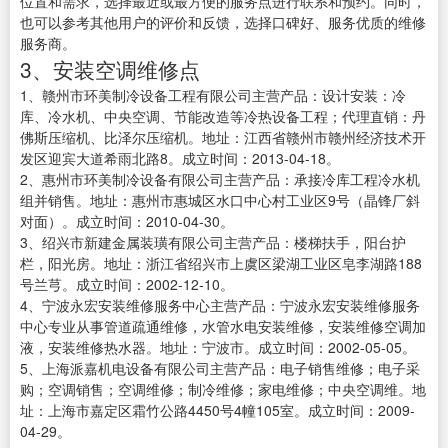
位置和需求，选择最近或最方便的服务点进行联系和预约。同时，
也可以参考其他用户的评价和反馈，选择口碑好、服务优质的维修
服务商。
3、安装空调维修点
1、赣州市环美制冷设备工程有限公司主营产品：设计安装：冷
库、冷水机、中央空调、节能改造等冷热设备工程；代理直销：丹
佛斯压缩机、比泽尔压缩机。地址：江西省赣州市赣州经济技术开
发区迎宾大道希雨北路8。成立时间：2013-04-18。
2、惠州市环美制冷设备有限公司主营产品：承接冷库工程冷水机
组并销售。地址：惠州市惠城区水口中心村工业区9号（晶锋厂斜
对面）。成立时间：2010-04-30。
3、绍兴市新建金属装璜有限公司主营产品：楼梯扶手，阳台护
栏，阳光房。地址：浙江省绍兴市上虞区梁湖工业区皂李湖路188
号兰芎。成立时间：2002-12-10。
4、宁波永宏安装维修服务中心主营产品：宁波永宏安装维修服务
中心专业从事管道疏通维修，水管水电安装维修，安装维修空调加
液，安装维修热水器。地址：宁波市。成立时间：2002-05-05。
5、上海派嘉机电设备有限公司主营产品：电子销售维修；电子采
购；空调销售；空调维修；制冷维修；家电维修；中央空调维。地
址：上海市嘉定区霜竹公路4450号4幢105室。成立时间：2009-
04-29。