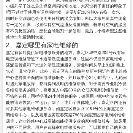
小编列举了这么多先锋空调扇维修地址，大家也有了更好的印象了
吧!不过对于使用空调扇的时候一定要切记30分钟左右换一次水，
同时开空调扇也会使周围环境的湿度增加，所以大家尽量离空调扇
有一定的距离，尽量保持空气流通及湿度均衡，若果对空气的湿度
有不良反应的话，应配合除湿剂一起使用。最后，小编希望这些维
修地址能帮助到大家。
2、嘉定哪里有家电维修的
嘉定有多处提供家电维修服务的地方。嘉定区城中路205号设有家
电空调维修管道下水道清洗疏通服务点，这里不仅提供家电维修，
还涵盖管道和下水道的清洗疏通服务，营业时间从早上8点到晚上
10点，非常便利。此外，嘉定区火车站路翔华新村附近的家电维修
中心也提供全面的家电维修服务，并且该中心24小时营业，无论何
时遇到家电故障，都能得到及时的维修帮助。对于需要专业制冷设
备维修服务的用户，嘉定区方中路60号的众旺家电制冷维修是一个
不错的选择，同样提供24小时维修服务，确保用户家中的制冷设备
能够迅速恢复正常运行。除了上述几个具体地点外，嘉定区内还有
许多其他家电维修服务点，如嘉定区嘉罗路1081号的上海嘉定空
调维修中心，以及嘉定区黄渡春荣路786号的嘉定区家电制冷维修
店等，这些维修中心或店铺都能提供专业的家电维修服务，满足用
户的不同需求。用户在选择家电维修服务时，可以根据自己的具体