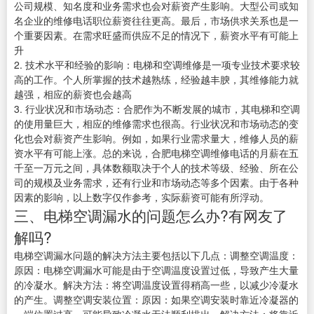
公司规模、知名度和业务需求也会对薪资产生影响。大型公司或知
名企业的维修电话职位薪资往往更高。最后，市场供求关系也是一
个重要因素。在需求旺盛而供应不足的情况下，薪资水平有可能上
升
2. 技术水平和经验的影响：电梯和空调维修是一项专业技术要求较
高的工作。个人所掌握的技术越熟练，经验越丰腴，其维修能力就
越强，相应的薪资也会越高
3. 行业状况和市场动态：合肥作为不断发展的城市，其电梯和空调
的使用量巨大，相应的维修需求也很高。行业状况和市场动态的变
化也会对薪资产生影响。例如，如果行业需求量大，维修人员的薪
资水平有可能上涨。总的来说，合肥电梯空调维修电话的月薪在五
千至一万元之间，具体数额取决于个人的技术等级、经验、所在公
司的规模及业务需求，还有行业和市场动态等多个因素。由于各种
因素的影响，以上数字仅作参考，实际薪资可能有所浮动。
三、电梯空调漏水的问题怎么办?有网友了
解吗?
电梯空调漏水问题的解决方法主要包括以下几点：调整空调温度：
原因：电梯空调漏水可能是由于空调温度设置过低，导致产生大量
的冷凝水。解决方法：将空调温度设置得稍高一些，以减少冷凝水
的产生。调整空调安装位置：原因：如果空调安装时靠近冷凝器的