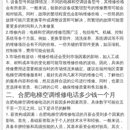
1. 设备型号和故障情况：不同的电梯和空调设备型号，其维修价格
会有所差异。一般来说，较新的设备或繁琐型号的维修费用可能会
相对较高。同时，故障的繁琐程度也会影响维修价格，一些简易的
故障可能只需更换零件或调整设置即可解决，而繁琐的故障可能需
要更多的时间和人力来修复
2.维修内容：电梯和空调的维修范围广泛，包括电气、机械、控制
系统等各个方面。例如，更换零部件、清洗保养、系统调试等不同
的维修项目会有不同的价格。一些关键的零部件更换，如压缩机、
控制板等，费用可能会较高
3.市场价格波动：维修价格还会受到市场因素的影响，如人工成
本、材料成本等的变化都可能导致维修价格的波动。因此，具体的
维修费用还需要根据当时的市场情况来确定。建议在福州地区需要
电梯空调维修服务时，最好先咨询几家不同的维修公司，了解他们
的服务内容和价格，然后选择合适的公司进行维修。同时，也要注
意选择有资质、有口碑的公司，确保维修质量和售后服务。
二、合肥电梯空调维修电话多少钱一个月
合肥电梯空调维修电话的月薪因多种因素而异。具体数字可能在五
千至一万元之间。以下是详尽的解释
1. 薪资构成因素：合肥电梯空调维修电话的月薪会受到多个因素的
影响。首先，基础薪资取决于个人的技术水平和经验。一般来说，
具备丰腴经验和高级技能的人员，其基本薪资会相对较高。其次，