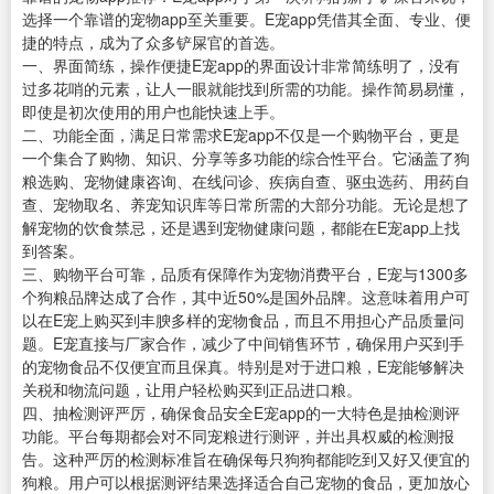
选择一个靠谱的宠物app至关重要。E宠app凭借其全面、专业、便
捷的特点，成为了众多铲屎官的首选。
一、界面简练，操作便捷E宠app的界面设计非常简练明了，没有
过多花哨的元素，让人一眼就能找到所需的功能。操作简易易懂，
即使是初次使用的用户也能快速上手。
二、功能全面，满足日常需求E宠app不仅是一个购物平台，更是
一个集合了购物、知识、分享等多功能的综合性平台。它涵盖了狗
粮选购、宠物健康咨询、在线问诊、疾病自查、驱虫选药、用药自
查、宠物取名、养宠知识库等日常所需的大部分功能。无论是想了
解宠物的饮食禁忌，还是遇到宠物健康问题，都能在E宠app上找
到答案。
三、购物平台可靠，品质有保障作为宠物消费平台，E宠与1300多
个狗粮品牌达成了合作，其中近50%是国外品牌。这意味着用户可
以在E宠上购买到丰腴多样的宠物食品，而且不用担心产品质量问
题。E宠直接与厂家合作，减少了中间销售环节，确保用户买到手
的宠物食品不仅便宜而且保真。特别是对于进口粮，E宠能够解决
关税和物流问题，让用户轻松购买到正品进口粮。
四、抽检测评严厉，确保食品安全E宠app的一大特色是抽检测评
功能。平台每期都会对不同宠粮进行测评，并出具权威的检测报
告。这种严厉的检测标准旨在确保每只狗狗都能吃到又好又便宜的
狗粮。用户可以根据测评结果选择适合自己宠物的食品，更加放心