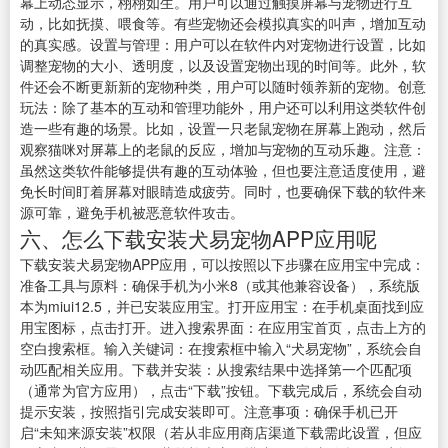
幕上动态显示，栩栩如生。用户可以通过触摸屏幕与宠物进行互
动，比如抚摸、喂食等。有些宠物还会模拟真实的叫声，增加互动
的真实感。设置与管理：用户可以在软件内对宠物进行设置，比如
调整宠物的大小、透明度，以及设置宠物出现的时间等。此外，软
件还会不断更新新的宠物种类，用户可以随时领养新的宠物。创意
玩法：除了基本的互动和管理功能外，用户还可以利用这类软件创
造一些有趣的场景。比如，设置一只老鼠宠物在屏幕上跑动，然后
观察猫咪对屏幕上的老鼠的反应，增加与宠物的互动乐趣。注意：
虽然这类软件能够提供有趣的互动体验，但也要注意适度使用，避
免长时间盯着屏幕对眼睛造成疲劳。同时，也要确保下载的软件来
源可靠，避免手机被恶意软件攻击。
六、怎么下载安装犬易宠物APP应用呢
下载安装犬易宠物APP应用，可以按照以下步骤在应用宝中完成：
准备工具与原料：确保手机为小米8（或其他兼容设备），系统版
本为miui12.5，并已安装应用宝。打开应用宝：在手机桌面找到应
用宝图标，点击打开。进入搜索界面：在应用宝首页，点击上方的
空白搜索框。输入关键词：在搜索框中输入“犬易宠物”，系统会自
动匹配相关应用。下载并安装：从搜索结果中选择第一个匹配项
（通常为官方应用），点击“下载”按钮。下载完成后，系统会自动
提示安装，按照指引完成安装即可。注意事项：确保手机已开
启“未知来源安装”权限（若从非应用商店渠道下载需此设置，但应