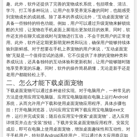
趣。此外，软件还提供了完善的宠物成长系统，包括喂食、清洁、
学习、打工等多种玩法，让用户在享受养宠乐趣的同时，也能感受
到宠物成长的成就感。除了基本的养成玩法外，“互动桌面宠物”还
具备一些独特的特色功能。例如，用户可以通过升级宠物来解锁炫
酷的大招，让宠物在手机桌面上展现出更加炫目的效果。同时，软
件还支持在聊天或游戏时与宠物进行互动，不会干扰用户的正常使
用。此外，软件还定期更新萌宠种类和玩法，确保用户能够持续体
验到新鲜感。对于想要在手机上养宠物的用户来说，“互动桌面宠
物”无疑是一个值得尝试的选择。它不仅提供了丰腴的宠物种类和
养成玩法，还具备独特的互动体验和更新机制，让用户能够随时随
地享受养宠的乐趣。同时，软件的操作简易易懂，无论是新手还是
老用户都能轻松上手。
二、怎么才能下载桌面宠物
下载桌面宠物可以通过多种途径实现。对于电脑用户，一种常见的
方法是使用应用宝电脑版。应用宝电脑版能在电脑上运行Android
系统，从而允许用户下载和使用桌面宠物应用程序。具体步骤包
括：打开电脑浏览器，访问应用宝官网下载应用宝电脑版exe文
件，运行并完成安装；随后在应用宝中搜索“桌面宠物”，进入应用
详情页并点击“安装”按钮，下载并安装桌面宠物应用程序。安装完
成后，即可在电脑上使用桌面宠物，增加桌面趣味性和互动性。对
于手机用户，特别是Android系统用户，可以通过各大应用商店如