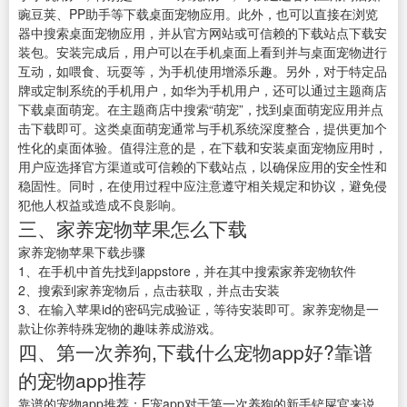
豌豆荚、PP助手等下载桌面宠物应用。此外，也可以直接在浏览
器中搜索桌面宠物应用，并从官方网站或可信赖的下载站点下载安
装包。安装完成后，用户可以在手机桌面上看到并与桌面宠物进行
互动，如喂食、玩耍等，为手机使用增添乐趣。另外，对于特定品
牌或定制系统的手机用户，如华为手机用户，还可以通过主题商店
下载桌面萌宠。在主题商店中搜索“萌宠”，找到桌面萌宠应用并点
击下载即可。这类桌面萌宠通常与手机系统深度整合，提供更加个
性化的桌面体验。值得注意的是，在下载和安装桌面宠物应用时，
用户应选择官方渠道或可信赖的下载站点，以确保应用的安全性和
稳固性。同时，在使用过程中应注意遵守相关规定和协议，避免侵
犯他人权益或造成不良影响。
三、家养宠物苹果怎么下载
家养宠物苹果下载步骤
1、在手机中首先找到appstore，并在其中搜索家养宠物软件
2、搜索到家养宠物后，点击获取，并点击安装
3、在输入苹果id的密码完成验证，等待安装即可。家养宠物是一
款让你养特殊宠物的趣味养成游戏。
四、第一次养狗,下载什么宠物app好?靠谱
的宠物app推荐
靠谱的宠物app推荐：E宠app对于第一次养狗的新手铲屎官来说，