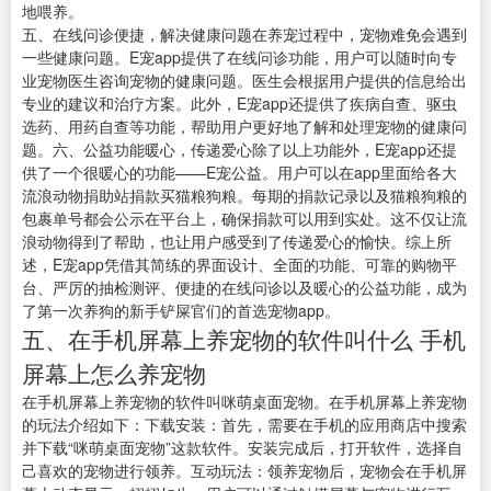
地喂养。
五、在线问诊便捷，解决健康问题在养宠过程中，宠物难免会遇到
一些健康问题。E宠app提供了在线问诊功能，用户可以随时向专
业宠物医生咨询宠物的健康问题。医生会根据用户提供的信息给出
专业的建议和治疗方案。此外，E宠app还提供了疾病自查、驱虫
选药、用药自查等功能，帮助用户更好地了解和处理宠物的健康问
题。六、公益功能暖心，传递爱心除了以上功能外，E宠app还提
供了一个很暖心的功能——E宠公益。用户可以在app里面给各大
流浪动物捐助站捐款买猫粮狗粮。每期的捐款记录以及猫粮狗粮的
包裹单号都会公示在平台上，确保捐款可以用到实处。这不仅让流
浪动物得到了帮助，也让用户感受到了传递爱心的愉快。综上所
述，E宠app凭借其简练的界面设计、全面的功能、可靠的购物平
台、严厉的抽检测评、便捷的在线问诊以及暖心的公益功能，成为
了第一次养狗的新手铲屎官们的首选宠物app。
五、在手机屏幕上养宠物的软件叫什么 手机
屏幕上怎么养宠物
在手机屏幕上养宠物的软件叫咪萌桌面宠物。在手机屏幕上养宠物
的玩法介绍如下：下载安装：首先，需要在手机的应用商店中搜索
并下载“咪萌桌面宠物”这款软件。安装完成后，打开软件，选择自
己喜欢的宠物进行领养。互动玩法：领养宠物后，宠物会在手机屏