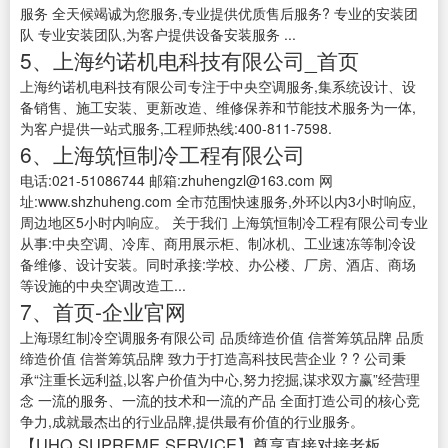
服务 全天候竭诚为您服务,专业提供优质售后服务? 专业的安装团
队 专业安装团队,为客户提供设备安装服务 ...
5、上海约诺机电科技有限公司_首页
上海约诺机电科技有限公司专注于中央空调服务,集系统设计、设
备销售、施工安装、更新改造、维修保养和节能技术服务为一体,
为客户提供一站式服务,工程师热线:400-811-7598.
6、上海筑恒制冷工程有限公司
电话:021-51086744 邮箱:zhuhengzl@163.com 网
址:www.shzhuheng.com 全市范围快速服务,外环以内3小时响应,
周边地区5小时内响应。 关于我们 上海筑恒制冷工程有限公司专业
从事:中央空调、冷库、商用展示柜、制冰机、工业速冻等制冷设
备维修、设计安装。同时承接:学校、办公楼、厂房、酒店、商场
等设施的中央空调改造工...
7、首页-企业官网
上海璟红制冷空调服务有限公司 品质缔造价值 信誉筹筑品牌 品质
缔造价值 信誉筹筑品牌 致力于打造高科技民营企业 ? ? 公司秉
承“注重长远利益,以客户价值为中心,努力挖掘,谋求双方赢”经营理
念 一流的服务、一流的技术和一流的产品 全面打造公司的核心竞
争力,成就最杰出的行业品牌,提供最有价值的行业服务。
【UHQ SUPREME SERVICE】尊享直接对接老板