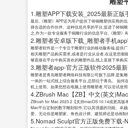
雕塑
1.雕塑APP下载安装_2025最新正
最后,《雕塑》APP还为用户提供了铸铜雕塑供应商的
择合适的合作伙伴。这种信息共享的平台,促进了铸铜雕
之,作为一款专业服务于铜雕行业的信息平台,《雕塑》
2.雕塑者安卓版下载_雕塑者手机app
雕塑者软件是一个专注于雕塑行业的移动服务端,提供厂
相关雕塑产品购买需求,或者是行业从业者,在这里您都能
够直接在平台中购买喜欢的雕塑作品,线上直接下单购买; .
3.雕塑者app-官方正版软件2025
雕塑者是青岛雕塑者网络科技有限公司旗下品牌,是集
一体的一站式线上综合服务平台,总部位于青岛。 如何
机上使用。如果您想在电脑上使用雕塑者,可以尝试使用应用宝
4.ZBrush Mac【ZB】中文(英文)M
ZBrush for Mac 2023.2【支持macOS 10.14或更
Mac平台定制的数字雕刻软件,它以其强盛的功能、卓
爱。无论你是雕塑家、角色设计师、建筑师还是动画制作师,ZBrus
5.Nomad Sculpt官方正版免费下载-