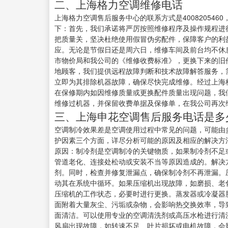
二、上海格力空调维修电话
上海格力空调售后服务中心的联系方式是4008205460
下：首先，我们承诺将严厉按照维修程序及操作规程进
把质量关，坚决杜绝使用假冒伪劣配件，保障客户的利益
应。无论是节假日还是周六日，维修车间及前台均不休
市物价局和我公司的《维修收费标准》，更换下来的旧
地顾客，我们提供远程故障判断和技术故障解答服务，
立即为其排除机器故障，确保尽快完成维修。经过上海
在保修期内如因维修质量或更换配件质量出现问题，我
维修过机器，并保留收费单据及保修单，在我公司再次
三、上海申花空调售后服务电话是多
空调制冷效果差是空调使用过程中常见的问题，可能由
护因素三个方面，详尽分析可能的原因及相应的解决方法：2
原因：制冷剂是空调制冷的关键物质，如果制冷剂不足
管道老化、连接处松动或安装不当等原因造成的。解决
剂。同时，检查并修复泄漏点，确保制冷剂不再泄漏。
动其在系统中循环。如果压缩机出现故障，如磨损、老
压缩机的工作状态，必要时进行更换。蒸发器或冷凝器
面附着大量灰尘、污垢或杂物，会影响热交换效率，导
面清洁。可以使用专业的空调清洗剂或高压水枪进行清
风扇出现故障，如转速不足、叶片损坏或电机故障，会