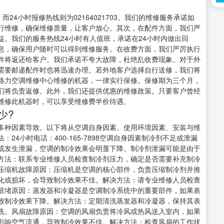
，而24小时报修热线则为02164021703。我们的维修服务承诺如
行维修，确保维修质量，让客户放心。其次，在配件方面，我们严
。我们的服务热线24小时有人值班，承诺在24小时内做出回
息，确保用户随时可以得到维修服务。在收费方面，我们严厉执行
件将返还给客户。我们承诺不夸大故障，杜绝乱收费现象。对于外
需要邮递配件时也将迅速办理。若外地客户选择自行送修，我们将
格力空调维修中心维修的机器，一律实行保修。保修期为三个月，
们将负责返修。此外，我们还提供优惠的维修政策。只要客户曾经
维修此机器时，可以享受维修费半价待遇。
少?
多种因素导致。以下将从空调自身因素、使用环境因素、安装与维
4小时电话：400-165-7898空调自身因素制冷剂不足或泄漏
或发生泄漏，空调的制冷效果会明显下降。制冷剂泄漏可能是由于
方法：联系专业维修人员检查制冷剂压力，确定是否需要补充制冷
压缩机故障原因：压缩机是空调的核心部件，负责压缩制冷剂并推
化或损坏，会导致制冷效果不佳。解决方法：请专业维修人员检查
脏堵原因：蒸发器和冷凝器是空调制冷系统中的重要部件，如果表
致制冷效果下降。解决方法：定期清洗蒸发器和冷凝器，保持其表
洗。风扇故障原因：空调的风扇负责将冷风或热风送入室内，如果
影响空气流通，导致制冷效果不佳。解决方法：检查风扇的工作状