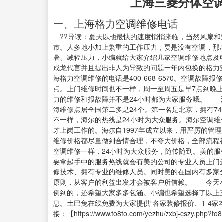
上海三菱分体空
一、上海格力空调维修电话
??导读：夏天以他最快的速度悄悄来临，当然风扇和
市。人多地小加上繁重的工作压力，要是没有空调，那
暑、减轻压力，小编就给大家介绍几家空调维修地点
成龙代言并且提出非人为导致的问题一年内包换的格力
海格力空调维修的电话是400-668-6570。空调故障
点。上门维修时间也不一样，周一至周五是早7点到晚上
力的维修和报故障并不是24小时都为大家服务哦。 
海维修点居全国第二多是24个。第一名是北京，拥有74个
不一样，海尔的热线是24小时为大众服务。海尔空调
才上岗工作的。海尔自1997年成立以来，用严厉的管
维修价格都尽量做到合情合理，不夸大价格，全部流
空调维修一样，24小时为大众服务，随传随到。美的服务热
要拿起手中的服务热线就会有美的公司的专业人员上门
修技术、拥有专业的维修人员。同时美的在国内有多家
原则，从客户的利益出发才会被客户所信赖。 今天
例到的，还希望大家多多包涵。小编也希望选择了以上
息。土巴兔在线免费为大家提供“各家装修报价、1-4
接：【https://www.to8to.com/yezhu/zxbj-cszy.ph