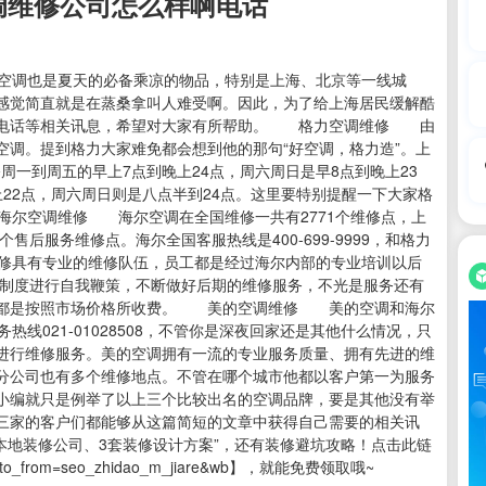
调维修公司怎么样啊电话
空调也是夏天的必备乘凉的物品，特别是上海、北京等一线城
感觉简直就是在蒸桑拿叫人难受啊。因此，为了给上海居民缓解酷
及电话等相关讯息，希望对大家有所帮助。 格力空调维修 由
空调。提到格力大家难免都会想到他的那句“好空调，格力造”。上
报修周一到周五的早上7点到晚上24点，周六周日是早8点到晚上23
22点，周六周日则是八点半到24点。这里要特别提醒一下大家格
海尔空调维修 海尔空调在全国维修一共有2771个维修点，上
售后服务维修点。海尔全国客服热线是400-699-9999，和格力
维修具有专业的维修队伍，员工都是经过海尔内部的专业培训以后
理制度进行自我鞭策，不断做好后期的维修服务，不光是服务还有
程都是按照市场价格所收费。 美的空调维修 美的空调和海尔
线021-01028508，不管你是深夜回家还是其他什么情况，只
进行维修服务。美的空调拥有一流的专业服务质量、拥有先进的维
分公司也有多个维修地点。不管在哪个城市他都以客户第一为服务
小编就只是例举了以上三个比较出名的空调品牌，要是其他没有举
三家的客户们都能够从这篇简短的文章中获得自己需要的相关讯
家本地装修公司、3套装修设计方案”，还有装修避坑攻略！点击此链
p?to8to_from=seo_zhidao_m_jiare&wb】，就能免费领取哦~