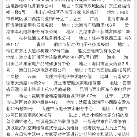
达电器维修服务有限公司 地址：东莞市东城区梨川东江路福怡
楼一楼3号 佛山市禅城区圣旭五金家电维修部 地址：佛山
市禅城区城门西路商业街9号之二，之三 广西 北海市海城
区海港隆家用电器服务部 地址：北海市广场西里186号 贵
港市卓利电器服务有限公司 地址：贵港市富士新城富国楼1-09
号 桂林佳浦技术服务有限公司 地址：桂林市铁西三里1号3
栋1-17 贵州 铜仁市新时代电子科技服务部 地址：
铜仁市东太大道棕树塘102号门面 遵义三维商贸有限公司
地址：遵义市汇川区大连路枫桥韵泊小区3号门面 海南 海
口美兰科集家电产品维修服务中心 地址：海口市蓝天西路2-8
号 海口佳兴源电器有限公司 地址：海口市五指山路12号第
二层楼 云南 大理浩宇电子技术服务部 地址：云南省大
理市天池路1号附2号 开远市宏顺源家电维修部 地址：云南
省开远市景山路景山苑10号商铺楼 昆明市西山区东立家电经营
部 地址：昆明市爱地路佳湖新城商铺6-07号 辽宁 沈阳
市沈河区兴企家电维修中心 地址：沈阳市沈河区小西路友爱东
巷17号楼29号 大连中服电子技术服务中心 地址：大连市
沙河口区西南路800-2号 以上，就是小编给大家介绍的夏
普空调维修点。空调是繁琐的家用电器，一般是很难自己维修的，
所以最好到空调维修点找专业人员维修，或者找专业人员上门维
修。在日常生活中，大家要对空调进行定期的检查和清洁，清洁排