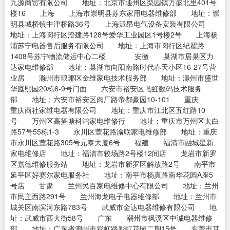
九源商贸有限公司 地址：北京市通州区梨园镇万盛北里401号
楼16 上海 上海市崇明县苏东家用电器维修部 地址：崇
明县城桥镇中津桥路36号 上海派昂电气设备安装有限公司
地址：上海闵行区澄建路128号爱华工业园区1号楼2号 上海杨
浦苏宁电器售后服务有限公司 地址：上海市闵行区纪翟路
1408号苏宁物流储运中心二楼 安徽 巢湖市居巢区力
达家电维修部 地址：巢湖市向阳南路时代春天小区16-27号营
业房 滁州市琅琊区金维家电技术服务部 地址：滁州市盛世
华庭熙园20栋6-9号门面 六安市裕安区飞虹数码技术服务
部 地址：六安市裕安区肉厂路帝都豪园10-101 重庆
重庆商社家维电器有限公司 地址：重庆市江北区五红路10
号 万州区高笋塘科鸿家电维修行 地址：重庆市万州区太白
路57号55栋1-3 永川区萱花路渝联家电维修部 地址：重庆
市永川区萱花路305号元泰大厦6号 福建 福清市融城星新
家电维修店 地址：福清市较场路2号楼12间店 龙岩市新罗
区嘉德维修服务站 地址：龙岩市新罗区解放路2号 南平市
延平区好赛尔家电服务社 地址：南平市杨真路南华花园A座5
号店 甘肃 兰州民百家电维修中心有限公司 地址：兰州
市民主西路291号 兰州海龙电子电器维修部 地址：兰州市
城关区南滨河东路783号 武威市金达电器维修有限公司 地
址：武威市西大街58号 广东 潮州市枫溪区中诚电器维修
部 地址：广东省潮州市彩虹路彩虹花园二期15号 东莞市其