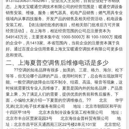
913102306317652961，企业法人王克明，目前企业处于吊销状
态。上海文宝暖通空调技术有限公司的经营范围是：暖通空调设备
销售安装、维修、服务；燃气器具、机电产品销售；燃气用具专业
领域内从事四技服务、开发产品的销售及相关经营活动，机电设备
安装工程。 【依法须经批准的项目，经相关部门批准后方可开展
经营活动】。在上海市，相近经营范围的公司总注册资本为
549143万元，主要资本集中在 1000-5000万 和 100-1000万 规模
的企业中，共1413家。本省范围内，当前企业的注册资本属于良
好。通过百度企业信用查看上海文宝暖通空调技术有限公司更多信
息和资讯。
二、上海夏普空调售后维修电话是多少
??空调的知名品牌有很多，如美的、三星、格力、海尔、松下
等等，但无论哪个品牌的产品，使用时间长了，总会有出现故障可
能。一般空调的故障会出现不制冷、结霜、高温、噪音等现象，这
时候就需要找专业人员维修了。夏普是国内外的知名品牌，产品质
量上乘，为了满足人们的需要，提供优质的售前和售后服务。下
面，小编给大家介绍一下夏普的空调维修点。?? 北京 华宇
兄弟(北京)电子技术服务有限公司 地址：北京市朝阳区和平街
十四区甲18号 北京木良制冷设备安装工程有限公司 地址：
北京市丰台区贾家花园3号 北京海佳金普科贸有限公司 地
址：北京市昌平区天通西苑三区22号楼2单元101室 北京世纪