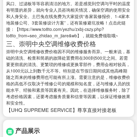
风口、过滤板等等容易清洁的地方。若是感觉到空调与平时的温度
有明显的差异，就向专业人员咨询相关情况，确保空调的使用安全
和人身安全。土巴兔在线免费为大家提供“各家装修报价、1-4家本
地装修公司、3套装修设计方案”，还有装修避坑攻略！点击此链
接：【https://www.to8to.com/yezhu/zxbj-cszy.php?
to8to_from=seo_zhidao_m_jiare&wb】，就能免费领取哦~
三、崇明中央空调维修收费价格
崇明中央空调维修收费价格因不同的维修服务而异。一般来说，基
础的清洗、检查和简易的故障处置费用在300到500元之间。若需
要更彻底的清洗、更繁琐的维修或更换零部件，费用会相对较高，
从1000元以上到数千元不等。特别是在节假日期间或其他高峰期
随之而来的维修费用也可能有所上涨。需要注意的是，维修收费价
格的高低不仅取决于维修公司的规模和知名度，还与维修人员的技
能水平、经验和素质等因素有关。因此，在选择维修服务时，除了
考虑价格因素，还要考虑服务质量和信誉等因素，以保证维修效果
和安全性。
【UHQ SUPREME SERVICE】尊享直接对接老板
产品展示