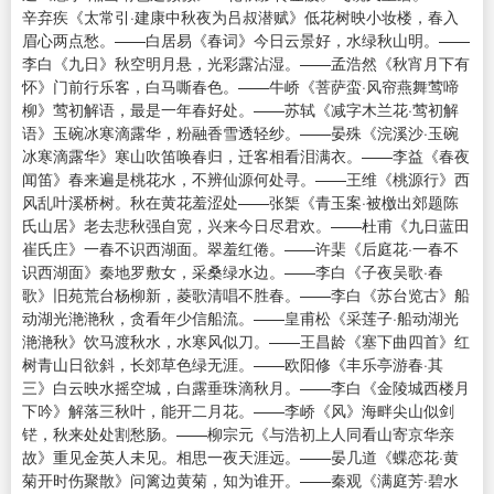
辛弃疾《太常引·建康中秋夜为吕叔潜赋》低花树映小妆楼，春入
眉心两点愁。——白居易《春词》今日云景好，水绿秋山明。——
李白《九日》秋空明月悬，光彩露沾湿。——孟浩然《秋宵月下有
怀》门前行乐客，白马嘶春色。——牛峤《菩萨蛮·风帘燕舞莺啼
柳》莺初解语，最是一年春好处。——苏轼《减字木兰花·莺初解
语》玉碗冰寒滴露华，粉融香雪透轻纱。——晏殊《浣溪沙·玉碗
冰寒滴露华》寒山吹笛唤春归，迁客相看泪满衣。——李益《春夜
闻笛》春来遍是桃花水，不辨仙源何处寻。——王维《桃源行》西
风乱叶溪桥树。秋在黄花羞涩处——张榘《青玉案·被檄出郊题陈
氏山居》老去悲秋强自宽，兴来今日尽君欢。——杜甫《九日蓝田
崔氏庄》一春不识西湖面。翠羞红倦。——许棐《后庭花·一春不
识西湖面》秦地罗敷女，采桑绿水边。——李白《子夜吴歌·春
歌》旧苑荒台杨柳新，菱歌清唱不胜春。——李白《苏台览古》船
动湖光滟滟秋，贪看年少信船流。——皇甫松《采莲子·船动湖光
滟滟秋》饮马渡秋水，水寒风似刀。——王昌龄《塞下曲四首》红
树青山日欲斜，长郊草色绿无涯。——欧阳修《丰乐亭游春·其
三》白云映水摇空城，白露垂珠滴秋月。——李白《金陵城西楼月
下吟》解落三秋叶，能开二月花。——李峤《风》海畔尖山似剑
铓，秋来处处割愁肠。——柳宗元《与浩初上人同看山寄京华亲
故》重见金英人未见。相思一夜天涯远。——晏几道《蝶恋花·黄
菊开时伤聚散》问篱边黄菊，知为谁开。——秦观《满庭芳·碧水