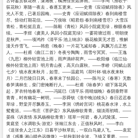
古诗鉴赏荻花秋，潇湘夜，橘洲佳景如屏画。——李珣《渔歌子·
荻花秋》寒随一夜去，春逐五更来。——史青《应诏赋得除夜》风
光人不觉，已著后园梅。——史青《应诏赋得除夜》春到南楼雪
尽。惊动灯期花信。——万俟咏《昭君怨·春到南楼雪尽》大雪压
青松，青松挺且直。——陈毅《青松》风回小院庭芜绿，柳眼春相
续。——李煜《虞美人·风回小院庭芜绿》一霎荷塘过雨，明朝便
是秋声。——项鸿祚《清平乐·池上纳凉》杨花榆荚无才思，惟解
漫天作雪飞。——韩愈《晚春》一片花飞减却春，风飘万点正愁
人。——杜甫《曲江二首》冬夜兮陶陶，雨雪兮冥冥。——王逸
《九思》柳外轻雷池上雨，雨声滴碎荷声。——欧阳修《临江仙·
柳外轻雷池上雨》明月青山夜，高天白露秋。——李峤《同赋山居
七夕》镜水夜来秋月，如雪。——温庭筠《荷叶杯·镜水夜来秋
月》二月巴陵日日风，春寒未了怯园公。——陈与义《春寒》无数
春笋满林生，柴门密掩断行人。——杜甫《咏春笋》砌下落花风
起，罗衣特地春寒。——冯延巳《清平乐·雨晴烟晚》春阴垂野草
青青，时有幽花一树明。——苏舜钦《淮中晚泊犊头》春日迟迟春
草绿，野棠开尽飘香玉。——李洞《绣岭宫词》桃花春水渌，水上
鸳鸯浴。——韦庄《菩萨蛮》东风杨柳欲青青。烟淡雨初晴。——
晏殊《诉衷情·东风杨柳欲青青》瑶草一何碧，春入武陵溪。——
黄庭坚《水调歌头·游览》张翰江东去，正值秋风时。——李白
《送张舍人之江东》日暮平沙秋草乱，一双白鸟避人飞。——袁宏
道《感事·湘山晴色远微微》一轮秋影转金波。飞镜又重磨。——