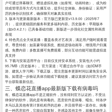
户可通过弹幕聊天、赠送虚拟礼物（如座驾、动画特效）、成为粉
丝或管理员等方式与主播互动，提升社交体验。身份验证：采用严
厉的身份识别技术，确保聊天对象真实在线
3. 版本与更新最新版本：官方版已更新至v13.9.00（2025年7
月），提供更稳固的服务和更多福利内容。历史版本：早期版本
（如v3.4.2.1）已具备基础功能，新版进一步强化社交属性和画质
表现
4. 特色亮点全天候直播：覆盖各类才艺表演，满足用户随时观看需
求。尊贵特权：如富豪等级系统、酷炫进场动画等，增强用户归属
感。免费内容：多数直播可免费观看，部分互动功能可能需虚拟道
具支持
5. 下载与安装适用平台：目前仅支持安卓系统，安装包大小约
95.7MB（历史版本）。官方渠道：可通过合作平台（如3DM手
游、建筑人学习网）下载正版，需注意版本更新时间以避免安全风
险。如需进一步验证具体功能或下载链接，建议直接访问官方合作
平台获取最新信息。
三、蝶恋花直播app最新版下载有病毒吗
有。蝶恋花直播app不是正规软件，没有得到官方认证的，不受法
律保护的软件，因此是有病毒的。恶意软件是病毒、蠕虫、特洛伊
木马以及其他有害计算机程序的总称，并且很早就一直存在。病毒
是一种恶意软件，它能自我复制，并感染其他文件，就像生物学上