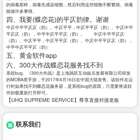
的病毒那样，病毒先感染细胞，然后利用这些细胞不断繁殖。病毒
能做许多事情。
四、我要(蝶恋花)的平仄韵律。谢谢
中仄中平平仄仄（韵）。中仄平平，中仄平平仄（韵）。中仄中平
平仄仄（韵），中平中仄平平仄（韵）。 中仄中平平仄仄
（韵）。中仄平平，中仄平平仄（韵）。中仄中平平仄仄（韵），
中平中仄平平仄（韵）
五、黄金软件app
六、300大作战蝶恋花服务找不到
系统bug。《300大作战》是上海跳跃互动娱乐发展有限公司研发
的MOBA类手游，于2017年6月16日在中国大陆发售。该软件在运
行时如果找不到蝶恋花服务器，是系统bug的原因，只需要将该软
件卸载重新打开即可。
【UHQ SUPREME SERVICE】尊享直接对接老板
联系我们