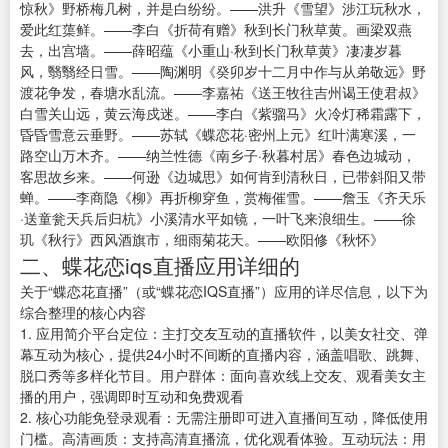
惊秋》野桥梅几树，并是白纷纷。——洪升《雪望》涉江玩秋水，
爱此红蕖鲜。——李白《折荷有赠》秋到长门秋草黄。画梁双燕
去，出宫墙。——薛昭蕴《小重山·秋到长门秋草黄》凄凄岁暮
风，翳翳经日雪。——陶渊明《癸卯岁十二月中作与从弟敬远》野
渡花争发，春塘水乱流。——李嘉祐《送王牧往吉州谒王使君叔》
白雪关山远，黄云海戍迷。——李白《紫骝马》火冷灯稀霜露下，
昏昏雪意云垂野。——苏轼《蝶恋花·密州上元》红叶满寒溪，一
路空山万木齐。——纳兰性德《南乡子·秋暮村居》春色边城动，
客思故乡来。——何逊《边城思》如何肯到清秋日，已带斜阳又带
蝉。——李商隐《柳》再折柳穿鱼，赏梅催雪。——詹玉《齐天乐
·送童瓮天兵后归杭》小溪清水平如镜，一叶飞来浪细生。——徐
玑《秋行》西风酒旗市，细雨菊花天。——欧阳修《秋怀》
二、蝶花恋iqs直播应用详细的
关于“蝶恋花直播”（或“蝶花恋IQS直播”）应用的详尽信息，以下为
综合整理的核心内容
1. 应用简介平台定位：主打交友互动的直播软件，以美女社交、弹
幕互动为核心，提供24小时不间断的直播内容，涵盖唱歌、跳舞、
脱口秀等多样化节目。用户群体：面向喜欢线上交友、观看美女主
播的用户，强调即时互动和免费观看
2. 核心功能免登录观看：无需注册即可进入直播间互动，降低使用
门槛。高清画质：支持高清直播流，优化观看体验。互动玩法：用