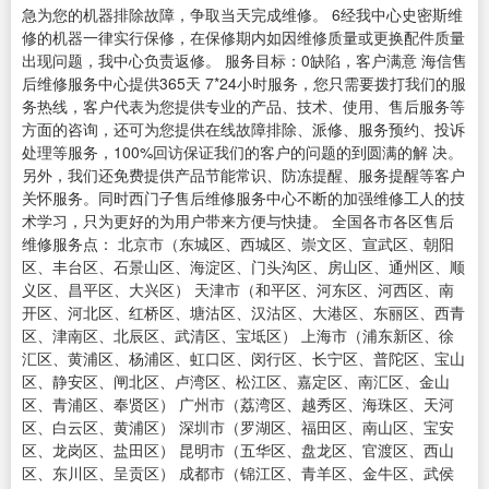
急为您的机器排除故障，争取当天完成维修。 6经我中心史密斯维
修的机器一律实行保修，在保修期内如因维修质量或更换配件质量
出现问题，我中心负责返修。 服务目标：0缺陷，客户满意 海信售
后维修服务中心提供365天 7*24小时服务，您只需要拨打我们的服
务热线，客户代表为您提供专业的产品、技术、使用、售后服务等
方面的咨询，还可为您提供在线故障排除、派修、服务预约、投诉
处理等服务，100%回访保证我们的客户的问题的到圆满的解 决。
另外，我们还免费提供产品节能常识、防冻提醒、服务提醒等客户
关怀服务。同时西门子售后维修服务中心不断的加强维修工人的技
术学习，只为更好的为用户带来方便与快捷。 全国各市各区售后
维修服务点： 北京市（东城区、西城区、崇文区、宣武区、朝阳
区、丰台区、石景山区、海淀区、门头沟区、房山区、通州区、顺
义区、昌平区、大兴区） 天津市（和平区、河东区、河西区、南
开区、河北区、红桥区、塘沽区、汉沽区、大港区、东丽区、西青
区、津南区、北辰区、武清区、宝坻区） 上海市（浦东新区、徐
汇区、黄浦区、杨浦区、虹口区、闵行区、长宁区、普陀区、宝山
区、静安区、闸北区、卢湾区、松江区、嘉定区、南汇区、金山
区、青浦区、奉贤区） 广州市（荔湾区、越秀区、海珠区、天河
区、白云区、黄浦区） 深圳市（罗湖区、福田区、南山区、宝安
区、龙岗区、盐田区） 昆明市（五华区、盘龙区、官渡区、西山
区、东川区、呈贡区） 成都市（锦江区、青羊区、金牛区、武侯