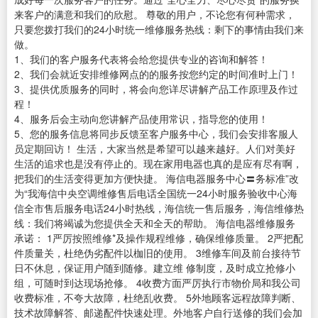
来客户的满意和我们的欣慰。 尊敬的用户，不论您有何种需求，
只要您拨打我们的24小时统一维修服务热线：剩下的事情由我们来
做。
1、我们的客户服务代表将会给您提供专业的咨询和解答！
2、我们会就近安排维修网点的的服务按您约定的时间准时上门！
3、提供优质服务的同时，将会向您详尽讲解产品工作原理及作过
程！
4、服务后会主动向您讲解产品使用常识，指导您的使用！
5、您的服务信息将同步反馈至客户服务中心，我们会安排客服人
员定期回访！ 生活，大家当然是希望可以越来越好。人们对美好
生活的追求也是没有停止的。现在家用电器也真的是应有尽有啊，
把我们的生活变得更加方便快捷。 海信电器服务中心〓务标准”改
为“我海信中央空调维修售后电话全国统一24小时服务验收中心海
信全市售后服务电话24小时热线，海信统一售后服务，海信维修热
线：我们将竭诚为您提供全天和全天的帮助。 海信电器维修服务
承诺： 1严厉按照维修*及操作规程维修，确保维修质量。 2严把配
件质量关，杜绝伪劣配件以枷旧的使用。 3维修车间及前台接待节
日不休息，保证用户随到随修。建立维 修制度，及时成立抢修小
组，可随时到达现场抢修。 4收费方面严厉执行市物价局和我公司
收费标准，不夸大故障，杜绝乱收费。 5外地顾客远程故障判断、
技术故障解答、邮递配件快速处理。外地客户自行送修的我们会加