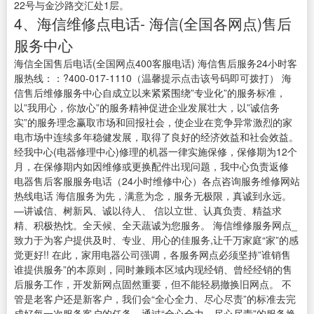
22号与金沙路交汇处1层。
4、海信维修点电话- 海信(全国各网点)售后
服务中心
海信全国售后电话(全国网点400客服电话) 海信售后服务24小时客
服热线：：?400-017-1110（温馨提示点击该号码即可拨打） 海
信售后维修服务中心自成立以来紧紧围绕”专业化”的服务标准，
以”我用心，你放心”的服务精神促进企业发展壮大，以”诚信务
实”的服务理念赢取市场和回报社会，使企业在竞争异常激烈的家
电市场中连续多年稳健发展，取得了良好的经济效益和社会效益。
经我中心(电器修理中心)修理的机器一律实施保修，保修期为12个
月，在保修期内如因维修或更换配件出现问题，我中心负责返修
电器售后客服服务电话（24小时维修中心）各点咨询服务维修网站
热线电话 海信服务为先，满意为念，服务无极限，真诚到永远。
—讲诚信、树新风、诚以待人、 信以立世、认真负责、精益求
精、积极热忱。全天候、全天蔬诚为您服务。 海信维修服务网点_
致力于为客户提供及时、专业、用心的佳服务,让千万家庭“家”的感
觉更好!! 在此，家用电器公司强调，各服务网点必须坚持”谁销售
谁提供服务”的本原则，同时兼顾本区域内现经销、曾经经销的售
后服务工作，开发新网点固然重要，但不能轻易撤换旧网点。 不
管是老客户还是新客户，我们会“全心全力、尽心尽责”的标准去完
成好每一次服务客户的任务。通过“全心全力、尽心尽责”的服务换