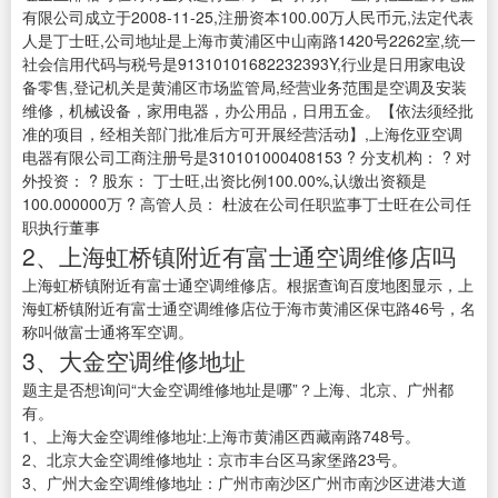
有限公司成立于2008-11-25,注册资本100.00万人民币元,法定代表
人是丁士旺,公司地址是上海市黄浦区中山南路1420号2262室,统一
社会信用代码与税号是91310101682232393Y,行业是日用家电设
备零售,登记机关是黄浦区市场监管局,经营业务范围是空调及安装
维修，机械设备，家用电器，办公用品，日用五金。【依法须经批
准的项目，经相关部门批准后方可开展经营活动】,上海仡亚空调
电器有限公司工商注册号是310101000408153 ? 分支机构： ? 对
外投资： ? 股东： 丁士旺,出资比例100.00%,认缴出资额是
100.000000万 ? 高管人员： 杜波在公司任职监事丁士旺在公司任
职执行董事
2、上海虹桥镇附近有富士通空调维修店吗
上海虹桥镇附近有富士通空调维修店。根据查询百度地图显示，上
海虹桥镇附近有富士通空调维修店位于海市黄浦区保屯路46号，名
称叫做富士通将军空调。
3、大金空调维修地址
题主是否想询问“大金空调维修地址是哪”？上海、北京、广州都
有。
1、上海大金空调维修地址:上海市黄浦区西藏南路748号。
2、北京大金空调维修地址：京市丰台区马家堡路23号。
3、广州大金空调维修地址：广州市南沙区广州市南沙区进港大道