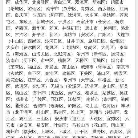
区、成华区、龙泉驿区、青白江区、双流区、新都区） 绵阳市
（培城区、游仙区） 南宁市（兴宁区、青秀区、西乡塘区、江南
区、良庆区） 沈阳市（和平区、沈河区、大东区、皇姑区、苏家
屯区、东陵区、新城子区、于洪区） 石家庄市（长安区、桥东
区、桥西区、新华区、郊区、井陉矿区） 唐山市（ 路南区、路北
区、古治区、开平区、新区） 廊坊市（安次区、广阳区） 大连市
（中山区、西岗区、沙河口区、甘井子区、旅顺口区、金州区）
大庆市（萨尔图区、龙凤区、让胡路区、红岗区、大同区） 秦皇
岛（海港区、山海关区、北戴河区） 沧州市（新华区、运河区）
济南市（历下区、市中区、槐荫区、天桥区、历城区） 烟台市
（芝罘区、福山区、开发区、莱山区） 威海市（环翠区） 南京市
（玄武区、白下区、秦淮区、建邺区、下关区、浦口区、栖霞区、
雨花台区、江宁区、六合区） 常州市（天宁区、钟楼区、新北
区、武进区、金坛区） 无锡市（梁溪区、滨湖区、惠山区、新吴
区、锡山区） 苏州市（虎丘区、吴中区、相城区、姑苏区、吴江
区） 扬州市（广陵区、邗江区、江都区） 南通市（崇州区、港闸
区、通州区） 合肥市（瑶海区、庐阳区、蜀山区、包河区） 蚌埠
市（龙子湖区、蚌山区、禹会区、淮上区） 芜湖市（镜湖区、戈
江区、鸠江区、三山区） 安庆市（迎江区、大观区、宜秀区） 六
安市（金安区、裕安区、叶集区） 马鞍山市（花山区、雨山区）
杭州市（临安区、上城区、下城区、江干区、拱野区、西湖区、滨
江区、余杭区） 嘉兴市（南湖区、秀洲区） 宁波市（海曙区、江