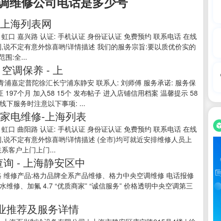
调维修公司电话是多少号
-上海列表网
海 虹口 嘉兴路 认证: 手机认证 身份证认证 免费预约 联系电话 在线
网看到,说不定有意外惊喜哟!详情描述 我们的服务宗旨:要以质优价实的
:全...
空调保养 - 上
江青浦嘉定普陀徐汇长宁浦东静安 联系人: 刘师傅 服务承诺: 服务保
97个月 加入58 15个 发布帖子 进入店铺信用档案 温馨提示 58
服务时注意以下事项: ...
海家电维修-上海列表
海 虹口 曲阳路 认证: 手机认证 身份证认证 免费预约 联系电话 在线
网看到,说不定有意外惊喜哟!详情描述 (全市)均可就近安排维修人员上
客户上门上门...
询 - 上海静安区中
 维修产品:格力品牌全系产品维修、格力中央空调维修 电话报修
修、加氟 4.7 “优质商家” “诚信服务” 价格透明中央空调第三
业推荐及服务详情