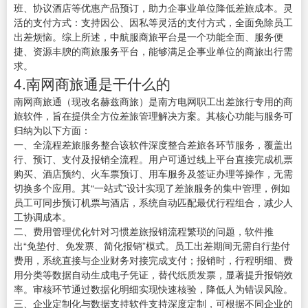
班、协议酒店等优惠产品预订，助力企事业单位降低差旅成本。灵
活的支付方式：支持因公、因私等灵活的支付方式，全面免除员工
出差烦恼。综上所述，中航服商旅平台是一个功能全面、服务便
捷、资源丰腴的商旅服务平台，能够满足企事业单位的商旅出行需
求。
4.南网商旅通是干什么的
南网商旅通（现改名赫兹商旅）是南方电网职工出差旅行专用的商
旅软件，旨在提供全方位差旅管理解决方案。其核心功能与服务可
归纳为以下方面：
一、全流程差旅服务整合该软件深度整合差旅各环节服务，覆盖出
行、预订、支付及报销全流程。用户可通过线上平台直接完成机票
购买、酒店预约、火车票预订、用车服务及签证办理等操作，无需
切换多个应用。其“一站式”设计实现了差旅服务的集中管理，例如
员工可同步预订机票与酒店，系统自动匹配最优行程组合，减少人
工协调成本。
二、费用管理优化针对习惯差旅报销流程繁琐的问题，软件推
出“免垫付、免发票、简化报销”模式。员工出差期间无需自行垫付
费用，系统直接与企业财务对接完成支付；报销时，行程明细、费
用分类等数据自动生成电子凭证，替代纸质发票，显著提升报销效
率。审核环节通过数据化明细实现快速核验，降低人为错误风险。
三、企业定制化与数据支持软件支持深度定制，可根据不同企业的