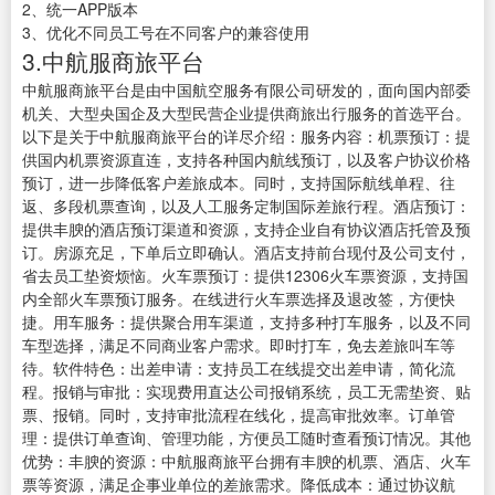
2、统一APP版本
3、优化不同员工号在不同客户的兼容使用
3.中航服商旅平台
中航服商旅平台是由中国航空服务有限公司研发的，面向国内部委
机关、大型央国企及大型民营企业提供商旅出行服务的首选平台。
以下是关于中航服商旅平台的详尽介绍：服务内容：机票预订：提
供国内机票资源直连，支持各种国内航线预订，以及客户协议价格
预订，进一步降低客户差旅成本。同时，支持国际航线单程、往
返、多段机票查询，以及人工服务定制国际差旅行程。酒店预订：
提供丰腴的酒店预订渠道和资源，支持企业自有协议酒店托管及预
订。房源充足，下单后立即确认。酒店支持前台现付及公司支付，
省去员工垫资烦恼。火车票预订：提供12306火车票资源，支持国
内全部火车票预订服务。在线进行火车票选择及退改签，方便快
捷。用车服务：提供聚合用车渠道，支持多种打车服务，以及不同
车型选择，满足不同商业客户需求。即时打车，免去差旅叫车等
待。软件特色：出差申请：支持员工在线提交出差申请，简化流
程。报销与审批：实现费用直达公司报销系统，员工无需垫资、贴
票、报销。同时，支持审批流程在线化，提高审批效率。订单管
理：提供订单查询、管理功能，方便员工随时查看预订情况。其他
优势：丰腴的资源：中航服商旅平台拥有丰腴的机票、酒店、火车
票等资源，满足企事业单位的差旅需求。降低成本：通过协议航