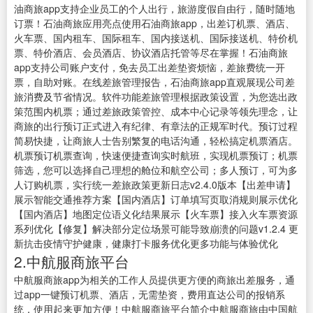
油商旅app支持企业员工的个人出行，旅游度假自由行，随时随地
订票！石油商旅应用亮点使用石油商旅app，出差订机票、酒店、
火车票、国内租车、国际租车、国内接送机、国际接送机、特价机
票、特价酒店、会员酒店、协议酒店托管等尽在掌握！石油商旅
app支持公司账户支付，免去员工出差垫资烦恼，差旅费统一开
票，自助对账。在线差旅管理报告，石油商旅app直观展现公司差
旅消费及节省情况。软件功能差旅管理根据政策设置，为您选出政
策范围内机票；通过差旅政策管控、成本中心记录等领先理念，让
商旅的出行预订正式进入有纪律、有章法的正规军时代。预订过程
简易快捷，让商旅人士告别繁复的电话沟通，轻松搞定机票酒店。
机票预订机票查询，快速便捷查询实时航班，实现机票预订；机票
筛选，您可以选择自己理想的舱位和航空公司；多人预订，可为多
人订购机票，实行统一差旅政策更新日志v2.4.0版本【出差申请】
展示智能交通推荐方案【国内酒店】订单填写页取消规则展示优化
【国内酒店】地图定位语义化结果展示【火车票】接入火车票资源
系列优化【修复】解决部分定位场景可能导致崩溃的问题v1.2.4 更
新抗击疫情守护健康，健康打卡服务优化更多功能与体验优化
2.中航服商旅平台
中航服商旅app为相关的工作人员提供更方便的商旅出差服务，通
过app一键预订机票、酒店，无需垫资，费用直达公司的报销系
统，使用起来更加方便！中航服商旅平台简介中航服商旅由中国航