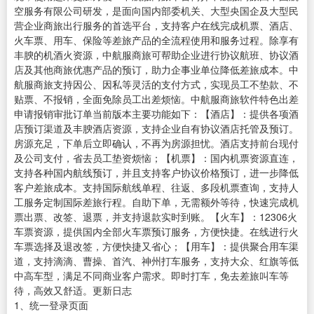
空服务有限公司研发，是面向国内部委机关、大型央国企及大型民
营企业商旅出行服务的首选平台，支持客户在线完成机票、酒店、
火车票、用车、保险等差旅产品的全流程使用和服务过程。除享有
丰腴的机酒火资源，中航服商旅可帮助企业进行协议航班、协议酒
店及其他商旅优惠产品的预订，助力企事业单位降低差旅成本。中
航服商旅支持因公、因私等灵活的支付方式，实现员工不垫款、不
贴票、不报销，全面免除员工出差烦恼。中航服商旅软件特色出差
申请报销审批订单当前版本主要功能如下：【酒店】：提供各项酒
店预订渠道及丰腴酒店资源，支持企业自有协议酒店托管及预订。
房源充足，下单后立即确认，不再为房源担忧。酒店支持前台现付
及公司支付，省去员工垫资烦恼；【机票】：国内机票资源直连，
支持各种国内航线预订，并且支持客户协议价格预订，进一步降低
客户差旅成本。支持国际航线单程、往返、多段机票查询，支持人
工服务定制国际差旅行程。自助下单，无需额外等待，快速完成机
票出票、改签、退票，并支持退款实时到账。【火车】：12306火
车票资源，提供国内全部火车票预订服务，方便快捷。在线进行火
车票选择及退改签，方便快捷又省心；【用车】：提供聚合用车渠
道，支持滴滴、曹操、首汽、神州打车服务，支持大众、红旗等低
中高车型，满足不同商业客户需求。即时打车，免去差旅叫车等
待，高效又舒适。更新日志
1、统一登录页面