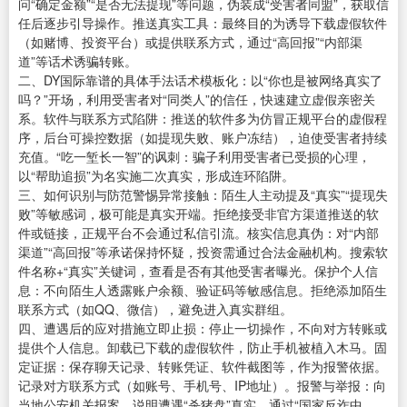
问“确定金额”“是否无法提现”等问题，伪装成“受害者同盟”，获取信
任后逐步引导操作。推送真实工具：最终目的为诱导下载虚假软件
（如赌博、投资平台）或提供联系方式，通过“高回报”“内部渠
道”等话术诱骗转账。
二、DY国际靠谱的具体手法话术模板化：以“你也是被网络真实了
吗？”开场，利用受害者对“同类人”的信任，快速建立虚假亲密关
系。软件与联系方式陷阱：推送的软件多为仿冒正规平台的虚假程
序，后台可操控数据（如提现失败、账户冻结），迫使受害者持续
充值。“吃一堑长一智”的讽刺：骗子利用受害者已受损的心理，
以“帮助追损”为名实施二次真实，形成连环陷阱。
三、如何识别与防范警惕异常接触：陌生人主动提及“真实”“提现失
败”等敏感词，极可能是真实开端。拒绝接受非官方渠道推送的软
件或链接，正规平台不会通过私信引流。核实信息真伪：对“内部
渠道”“高回报”等承诺保持怀疑，投资需通过合法金融机构。搜索软
件名称+“真实”关键词，查看是否有其他受害者曝光。保护个人信
息：不向陌生人透露账户余额、验证码等敏感信息。拒绝添加陌生
联系方式（如QQ、微信），避免进入真实群组。
四、遭遇后的应对措施立即止损：停止一切操作，不向对方转账或
提供个人信息。卸载已下载的虚假软件，防止手机被植入木马。固
定证据：保存聊天记录、转账凭证、软件截图等，作为报警依据。
记录对方联系方式（如账号、手机号、IP地址）。报警与举报：向
当地公安机关报案，说明遭遇“杀猪盘”真实。通过“国家反诈中