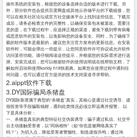
操作系统的安装包，根据您的设备选择合适的版本进行下载。另
外，部分软件也会提供百度网盘或其他云存储平台的下载链接，您
可以在相关社区论坛或官方社交媒体平台上找到这些信息。下载完
成后，请务必检查文件的完整性，以确保安装包未被篡改。需要注
意的是，在下载过程中，应选择正规的渠道，避免下载到带有病毒
或恶意软件的安装包，以免影响您的设备安全。同时，为了确保下
载的软件版本是最新的，建议您关注官方发布的更新信息。在安装
软件时，可能会弹出一些提示，让您同意软件许可协议或允许软件
访问某些功能。请仔细阅读这些提示，并根据您的实际需求进行选
择。安装完成后，您可以根据软件的使用说明或在线帮助文档，了
解如何启动和使用korldy h18快易典。如果您在使用过程中遇到任
何问题，也可以通过官方提供的技术支持渠道寻求帮助。
2.aippt软件下载
3.DY国际骗局杀猪盘
DY国际靠谱属于典型的“杀猪盘”真实，其核心是通过社交诱导、虚
假投资等手段骗取钱财，遇到此类情况必须立即远离并报警。 以
下是具体分析：
一、杀猪盘真实的典型特征社交伪装诱导：骗子通过私信、社交平
台主动接触受害者，以“同病相怜”（如“你也是被网络真实了
吗？”）为切入点，降低受害者警惕性。制造虚假共鸣：通过询