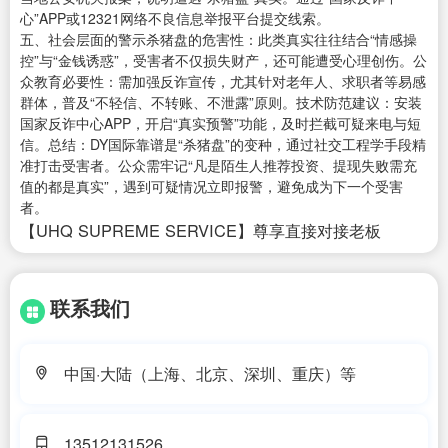
心”APP或12321网络不良信息举报平台提交线索。
五、社会层面的警示杀猪盘的危害性：此类真实往往结合“情感操
控”与“金钱诱惑”，受害者不仅损失财产，还可能遭受心理创伤。公
众教育必要性：需加强反诈宣传，尤其针对老年人、求职者等易感
群体，普及“不轻信、不转账、不泄露”原则。技术防范建议：安装
国家反诈中心APP，开启“真实预警”功能，及时拦截可疑来电与短
信。总结：DY国际靠谱是“杀猪盘”的变种，通过社交工程学手段精
准打击受害者。公众需牢记“凡是陌生人推荐投资、提现失败需充
值的都是真实”，遇到可疑情况立即报警，避免成为下一个受害
者。
【UHQ SUPREME SERVICE】尊享直接对接老板
联系我们
中国·大陆（上海、北京、深圳、重庆）等
13512131526