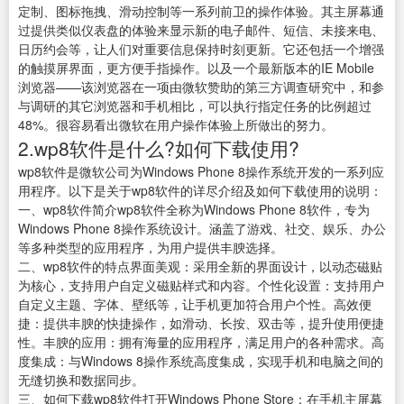
定制、图标拖拽、滑动控制等一系列前卫的操作体验。其主屏幕通
过提供类似仪表盘的体验来显示新的电子邮件、短信、未接来电、
日历约会等，让人们对重要信息保持时刻更新。它还包括一个增强
的触摸屏界面，更方便手指操作。以及一个最新版本的IE Mobile
浏览器——该浏览器在一项由微软赞助的第三方调查研究中，和参
与调研的其它浏览器和手机相比，可以执行指定任务的比例超过
48%。很容易看出微软在用户操作体验上所做出的努力。
2.wp8软件是什么?如何下载使用?
wp8软件是微软公司为Windows Phone 8操作系统开发的一系列应
用程序。以下是关于wp8软件的详尽介绍及如何下载使用的说明：
一、wp8软件简介wp8软件全称为Windows Phone 8软件，专为
Windows Phone 8操作系统设计。涵盖了游戏、社交、娱乐、办公
等多种类型的应用程序，为用户提供丰腴选择。
二、wp8软件的特点界面美观：采用全新的界面设计，以动态磁贴
为核心，支持用户自定义磁贴样式和内容。个性化设置：支持用户
自定义主题、字体、壁纸等，让手机更加符合用户个性。高效便
捷：提供丰腴的快捷操作，如滑动、长按、双击等，提升使用便捷
性。丰腴的应用：拥有海量的应用程序，满足用户的各种需求。高
度集成：与Windows 8操作系统高度集成，实现手机和电脑之间的
无缝切换和数据同步。
三、如何下载wp8软件打开Windows Phone Store：在手机主屏幕