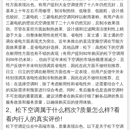
性方面表现出色。有用户提到大金空调使用了十八年仍然完好，且
基本上十年左右不用修理，制冷制热快、低噪音、低能耗，设计感
也较好。三菱电机：三菱电机的空调同样以耐用著称。有用户表示
三菱电机的壁挂式空调使用了二十八年仍然完好，且制冷效果强
劲。尽管在某些方面如制热效果、设计感和过滤网清洁便利性上稍
逊于大金，但整体耐用性依然可靠。省电性：富士通：富士通的空
调在省电方面表现尤为突出。近年来推出的直流变频空调在节能方
面效果显著，是省电的好选择。其他品牌：松下：虽然松下的空调
在耐用性方面也有不错的表现（有用户提到92年购买的松下空调用
到06年仍未坏），但由于近年来松下空调的市场份额逐渐减少，且
用户反馈中并未特别强调其省电性，因此在此方面不做特别推荐。
日立：日立的空调在耐用性方面也有一定表现，但用户反馈中并未
特别强调其省电性或制冷制热效果，因此在此不做特别推荐。总
结：在选择空调时，除了考虑耐用性和省电性外，还需要结合个人
的实际需求和预算进行综合考虑。同时，售后服务也是选择空调时
不可忽视的重要因素。建议消费者在购买前仔细了解各品牌的售后
服务政策和服务质量，以确保购买后的使用体验。
2、松下空调属于什么档次?质量怎么样?看
看内行人的真实评价!
松下空调定位在中高端市场，质量表现出色。以下是关于松下空调