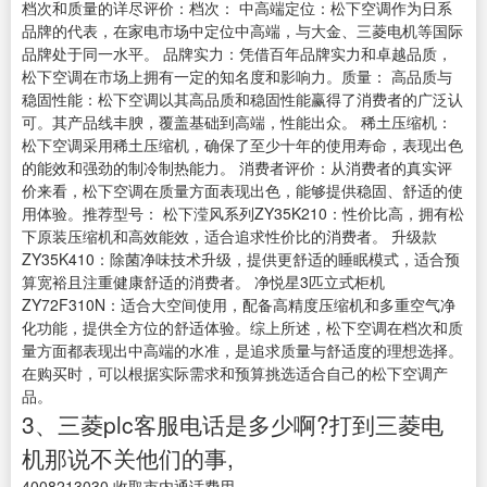
档次和质量的详尽评价：档次： 中高端定位：松下空调作为日系
品牌的代表，在家电市场中定位中高端，与大金、三菱电机等国际
品牌处于同一水平。 品牌实力：凭借百年品牌实力和卓越品质，
松下空调在市场上拥有一定的知名度和影响力。质量： 高品质与
稳固性能：松下空调以其高品质和稳固性能赢得了消费者的广泛认
可。其产品线丰腴，覆盖基础到高端，性能出众。 稀土压缩机：
松下空调采用稀土压缩机，确保了至少十年的使用寿命，表现出色
的能效和强劲的制冷制热能力。 消费者评价：从消费者的真实评
价来看，松下空调在质量方面表现出色，能够提供稳固、舒适的使
用体验。推荐型号： 松下滢风系列ZY35K210：性价比高，拥有松
下原装压缩机和高效能效，适合追求性价比的消费者。 升级款
ZY35K410：除菌净味技术升级，提供更舒适的睡眠模式，适合预
算宽裕且注重健康舒适的消费者。 净悦星3匹立式柜机
ZY72F310N：适合大空间使用，配备高精度压缩机和多重空气净
化功能，提供全方位的舒适体验。综上所述，松下空调在档次和质
量方面都表现出中高端的水准，是追求质量与舒适度的理想选择。
在购买时，可以根据实际需求和预算挑选适合自己的松下空调产
品。
3、三菱plc客服电话是多少啊?打到三菱电
机那说不关他们的事,
4008213030,收取市内通话费用。