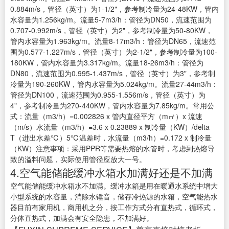
0.884m/s，管径（英寸）为1-1/2"，参考制冷量为24-48KW，管内
水容量为1.256kg/m。流量5-7m3/h：管径为DN50，流速范围为
0.707-0.992m/s，管径（英寸）为2"，参考制冷量为50-80KW，
管内水容量为1.963kg/m。流量8-17m3/h：管径为DN65，流速范
围为0.577-1.227m/s，管径（英寸）为2-1/2"，参考制冷量为100-
180KW，管内水容量为3.317kg/m。流量18-26m3/h：管径为
DN80，流速范围为0.995-1.437m/s，管径（英寸）为3"，参考制
冷量为190-260KW，管内水容量为5.024kg/m。流量27-44m3/h：
管径为DN100，流速范围为0.955-1.556m/s，管径（英寸）为
4"，参考制冷量为270-440KW，管内水容量为7.85kg/m。常用公
式：流量（m3/h）=0.002826 x 管内直径平方（m㎡）x 流速
（m/s）水流量（m3/h）=3.6 x 0.23889 x 制冷量（KW）/delta
T（进出水差℃）5℃温差时，水流量（m3/h）=0.172 x 制冷量
（KW）注意事项：采用PPR等需要热熔的水管时，考虑到热熔导
致的溢料问题，实际使用管径应放大一号。
4.空气能储能缓冲水箱水加满好还是不加满
空气能储能缓冲水箱水不加满。缓冲水箱是用在暖通水系统中增大
小型系统的水容量，消除水锤音，储存冷热源的水箱，空气能热水
器目前有家用机，商用机之分，按工作方式分有直热式，循环式，
分体直热式，加满会有安全隐患，不加满好。