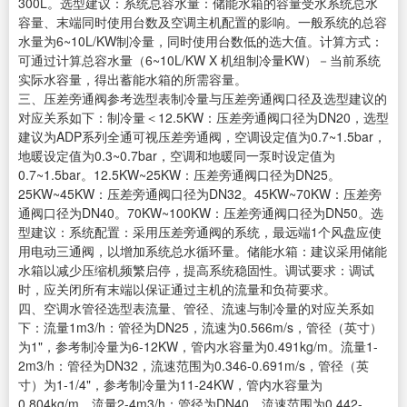
300L。选型建议：系统总容水量：储能水箱的容量受水系统总水
容量、末端同时使用台数及空调主机配置的影响。一般系统的总容
水量为6~10L/KW制冷量，同时使用台数低的选大值。计算方式：
可通过计算总容水量（6~10L/KW X 机组制冷量KW）－当前系统
实际水容量，得出蓄能水箱的所需容量。
三、压差旁通阀参考选型表制冷量与压差旁通阀口径及选型建议的
对应关系如下：制冷量＜12.5KW：压差旁通阀口径为DN20，选型
建议为ADP系列全通可视压差旁通阀，空调设定值为0.7~1.5bar，
地暖设定值为0.3~0.7bar，空调和地暖同一泵时设定值为
0.7~1.5bar。12.5KW~25KW：压差旁通阀口径为DN25。
25KW~45KW：压差旁通阀口径为DN32。45KW~70KW：压差旁
通阀口径为DN40。70KW~100KW：压差旁通阀口径为DN50。选
型建议：系统配置：采用压差旁通阀的系统，最远端1个风盘应使
用电动三通阀，以增加系统总水循环量。储能水箱：建议采用储能
水箱以减少压缩机频繁启停，提高系统稳固性。调试要求：调试
时，应关闭所有末端以保证通过主机的流量和负荷要求。
四、空调水管径选型表流量、管径、流速与制冷量的对应关系如
下：流量1m3/h：管径为DN25，流速为0.566m/s，管径（英寸）
为1"，参考制冷量为6-12KW，管内水容量为0.491kg/m。流量1-
2m3/h：管径为DN32，流速范围为0.346-0.691m/s，管径（英
寸）为1-1/4"，参考制冷量为11-24KW，管内水容量为
0.804kg/m。流量2-4m3/h：管径为DN40，流速范围为0.442-