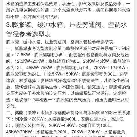
水箱的选择主要看保温效果，承压性，排气效果以及换热效率，一
般这几项达到标准的话，这个水箱也就差不多，德国科斯曼的水箱
就不错，各方面性能有很好。
3.膨胀罐、缓冲水箱、压差旁通阀、空调水
管径参考选型表
膨胀罐、缓冲水箱、压差旁通阀、空调水管径参考选型表
一、膨胀罐参考选型表制冷量与膨胀罐容积的对应关系如下：制冷
量＜12.5KW：膨胀罐容积为5L，配套配件包括自动补水阀及泄压
阀。12.5KW~25KW：膨胀罐容积为8L。25KW~45KW：膨胀罐容
积为12L。45KW~75KW：膨胀罐容积为19L。75KW~112.5KW：
膨胀罐容积为24L。112.5KW~150KW：膨胀罐容积为36L。选型
建议：材质选择：膨胀罐最好选择304不锈钢法兰，以避免生锈问
题。碳钢镀锌材质容易生锈，不建议选用。预充压力：膨胀罐的预
充压力应等于补水阀的设定压力，以确保系统正常运行。定期检
查：建议每1~2年检查一下膨胀罐的充气压力，如压力低时应及时
充气。
二、储能（缓冲）水箱参考选型表制冷量与水箱容量的对应关系如
下：制冷量＜20KW：水箱容量为60L，安装在回水端，高进低
出，顶部安装排气阀。20KW~45KW：水箱容量为100L。
45KW~70KW：水箱容量为200L。70KW~130KW：水箱容量为