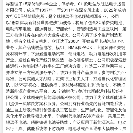
界整理了15家储能Pack企业，供参考。01 欣旺达欣旺达电子股份
有限公司，成立于1997年，于2011年在深交所上市，2022年成功
发行GDR登陆瑞交所，是全球锂离子电池领域领军企业。公司
以“创新驱动新能源世界进步”为使命，构建了包含3C消费类电池、
电动汽车电池、能源科技、智能硬件、智能制造与工业互联网、第
三方检测服务在内的六大业务板块。公司布局了多个生产制造基
地，拥有全球分支机构。欣旺达于2008年开始布局电动汽车电池
业务，其产品线覆盖电芯、模组、BMS和PACK，上游延伸至关键
原材料环节，下游涵盖电动汽车、储能电站、动力电池梯次利用等
产业。通过自动化产线升级改造、核心装备研发，公司积极探索新
能源行业智能制造与数字化工厂解决方案，打造工业互联网平台，
并成立第三方检测服务平台，致力于提升产品质量，参与制定行业
标准。公司实施人才战略，汇聚行业顶尖人才，打造当代化管理团
队，以“不忘初心，砥砺前行，梦想终将照耀未来”为信念，不断打
造新能源产业生态平台。02 宁德时代宁德时代新能源科技股份有
限公司，全球领先的新能源创新科技公司，致力于为全球新能源应
用提供一流解决方案和服务。公司拥有行业领先的智能制造系统，
通过自主研发持续引领设备及工艺创新，生产自动化、智能化及信
息化水平达世界领先水平。宁德时代电池PACK产业中，采用三元
锂离子电池、磷酸铁锂电池等路线，广泛应用于新能源汽车、电动
出行工具、储能系统等下游领域，电池系统产量逐年大幅增长，展