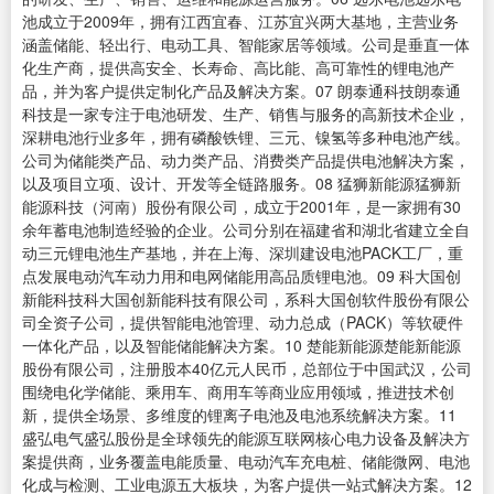
池成立于2009年，拥有江西宜春、江苏宜兴两大基地，主营业务
涵盖储能、轻出行、电动工具、智能家居等领域。公司是垂直一体
化生产商，提供高安全、长寿命、高比能、高可靠性的锂电池产
品，并为客户提供定制化产品及解决方案。07 朗泰通科技朗泰通
科技是一家专注于电池研发、生产、销售与服务的高新技术企业，
深耕电池行业多年，拥有磷酸铁锂、三元、镍氢等多种电池产线。
公司为储能类产品、动力类产品、消费类产品提供电池解决方案，
以及项目立项、设计、开发等全链路服务。08 猛狮新能源猛狮新
能源科技（河南）股份有限公司，成立于2001年，是一家拥有30
余年蓄电池制造经验的企业。公司分别在福建省和湖北省建立全自
动三元锂电池生产基地，并在上海、深圳建设电池PACK工厂，重
点发展电动汽车动力用和电网储能用高品质锂电池。09 科大国创
新能科技科大国创新能科技有限公司，系科大国创软件股份有限公
司全资子公司，提供智能电池管理、动力总成（PACK）等软硬件
一体化产品，以及智能储能解决方案。10 楚能新能源楚能新能源
股份有限公司，注册股本40亿元人民币，总部位于中国武汉，公司
围绕电化学储能、乘用车、商用车等商业应用领域，推进技术创
新，提供全场景、多维度的锂离子电池及电池系统解决方案。11
盛弘电气盛弘股份是全球领先的能源互联网核心电力设备及解决方
案提供商，业务覆盖电能质量、电动汽车充电桩、储能微网、电池
化成与检测、工业电源五大板块，为客户提供一站式解决方案。12