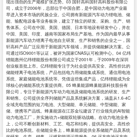
现出强劲的生产规模扩张态势。03 国轩高科国轩高科股份有限公
司，成立于2006年，总部位于中国合肥，是中国动力电池产业最
早进入资本市场的民族企业。公司拥有新能源汽车动力锂电池、储
能、输配电设备等业务板块，建立了独立的研发、采购、生产、销
售体系。公司在中国、美国、德国、日本等地设有研发中心，并在
中国、美国、印度、越南等国家布局生产基地。作为国内最早从事
新能源汽车动力锂离子电池自主研发、生产和销售的企业之一，国
轩高科产品广泛应用于新能源汽车领域，并提供储能解决方案。公
司通过ISO9001等认证，被评为国家CNAS认可检测中心。04 亿纬
锂能惠州亿纬锂能股份有限公司成立于2001年，于2009年在深圳
创业板首批上市。亿纬锂能专注于为社会提供高安全、高性价比的
储能锂离子电池系统，产品包括电力用储能集成系统、通信用电池
系统、家庭储能电池系统等。凭借这些集成产品，亿纬锂能成为全
球核心的储能系统方案提供商。05 蜂巢能源蜂巢能源科技股份有
限公司，专注于新能源汽车动力电池及储能电池系统的研发、生产
和销售。公司提供全序列储能产品及系统解决方案，涵盖从1.6-4C
全域充电范围的短刀电池、大型储能、单元储能、中型储能、家
储、便携等产品线。蜂巢能源在江苏金坛建设了行业领先的AI智能
动力电池工厂，并实施动力+储能双轮驱动战略。在动力电池业务
上，公司不断创新材料、工艺、电芯和结构，提供高安全、高性价
比的电池系统。在储能业务上，蜂巢能源提供全系储能产品及系统
的研发、生产、销售、运维和能源运营服务。06 远东电池远东电