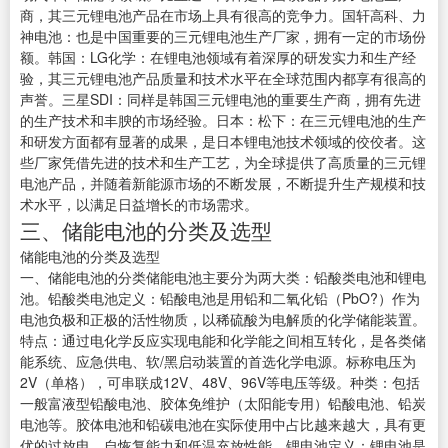
商，其三元锂电池产品在市场上具有很高的竞争力。国轩高科、力
神电池：也是中国重要的三元锂电池生产厂家，拥有一定的市场份
额。韩国：LG化学：在锂电池领域有着深厚的研发实力和生产经
验，其三元锂电池产品质量和技术水平在全球范围内都享有很高的
声誉。三星SDI：同样是韩国三元锂电池的重要生产商，拥有先进
的生产技术和丰腴的市场经验。日本：松下：在三元锂电池的生产
和研发方面都有显著的成果，是日本锂电池技术领域的佼佼者。这
些厂家凭借先进的技术和生产工艺，为全球提供了高质量的三元锂
电池产品，并随着新能源市场的不断发展，不断提升生产规模和技
术水平，以满足日益增长的市场需求。
三、储能电池的分类及选型
储能电池的分类及选型
一、储能电池的分类储能电池主要分为两大类：铅酸类电池和锂电
池。铅酸类电池定义：铅酸电池是用铅和二氧化铅（PbO?）作为
电池负极和正极的活性物质，以稀硫酸为电解质的化学储能装置。
特点：通过电化学反应实现电能和化学能之间相互转化，是各类储
能系统、应急供电、软/黑启动装置的首选化学电源。标称电压为
2V（单格），可串联成12V、48V、96V等电压等级。种类：包括
一般富液型铅酸电池、胶体免维护（太阳能专用）铅酸电池、铅炭
电池等。胶体电池和铅碳电池在实际使用中占比越来越大，具有更
优的过放电、自恢复能力和低温充放性能。锂电池定义：锂电池是