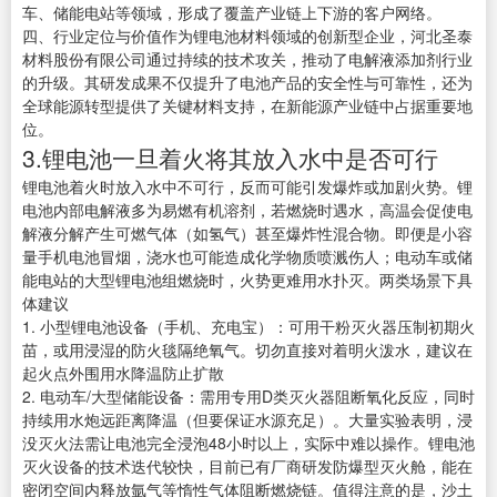
车、储能电站等领域，形成了覆盖产业链上下游的客户网络。
四、行业定位与价值作为锂电池材料领域的创新型企业，河北圣泰
材料股份有限公司通过持续的技术攻关，推动了电解液添加剂行业
的升级。其研发成果不仅提升了电池产品的安全性与可靠性，还为
全球能源转型提供了关键材料支持，在新能源产业链中占据重要地
位。
3.锂电池一旦着火将其放入水中是否可行
锂电池着火时放入水中不可行，反而可能引发爆炸或加剧火势。锂
电池内部电解液多为易燃有机溶剂，若燃烧时遇水，高温会促使电
解液分解产生可燃气体（如氢气）甚至爆炸性混合物。即便是小容
量手机电池冒烟，浇水也可能造成化学物质喷溅伤人；电动车或储
能电站的大型锂电池组燃烧时，火势更难用水扑灭。两类场景下具
体建议
1. 小型锂电池设备（手机、充电宝）：可用干粉灭火器压制初期火
苗，或用浸湿的防火毯隔绝氧气。切勿直接对着明火泼水，建议在
起火点外围用水降温防止扩散
2. 电动车/大型储能设备：需用专用D类灭火器阻断氧化反应，同时
持续用水炮远距离降温（但要保证水源充足）。大量实验表明，浸
没灭火法需让电池完全浸泡48小时以上，实际中难以操作。锂电池
灭火设备的技术迭代较快，目前已有厂商研发防爆型灭火舱，能在
密闭空间内释放氩气等惰性气体阻断燃烧链。值得注意的是，沙土