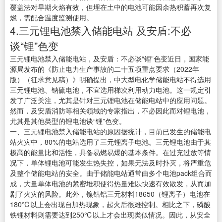
覆盖法对早期火焰有效，但埋在土中的电池可能因余热积蓄再次复
燃，需配合温度监测使用。
4.三元锂电池禁入储能电站 及安盾:不必
谈“锂”色变
三元锂电池禁入储能电站，及安盾：不必谈“锂”色变近日，国家能
源局发布的《防止电力生产事故的二十五项重点要求（2022年
版）（征求意见稿）》明确提出，中大型电化学储能电站不得选用
三元锂电池、钠硫电池，不宜选用梯次利用动力电池。这一规定引
发了广泛关注，尤其是针对三元锂电池在储能电站中的应用问题。
然而，及安盾消防等相关领域的专家指出，不必因此而对锂电池，
尤其是其他类型的锂电池谈“锂”色变。
一、三元锂电池禁入储能电站的原因据统计，目前已发生的储能电
站火灾中，80%的电站选用了三元锂离子电池。三元锂电池由于其
极高的能量比和活性，具备易燃易爆的基本条件。在过充过放等情
况下，单体锂电池可能发生热失控，如果无法及时扑灭，将严重危
及整个储能电站的安全。由于储能电站通常由多个电池pack组合而
成，大量单体电池的紧密堆积使得热量难以快速有效散发，从而加
剧了火灾的风险。此外，镍钴铝三元材料18650（锂离子）电池在
180℃以上会出现自加热现象，起火后很难控制。相比之下，磷酸
铁锂材料则需要达到250℃以上才会出现类似情况。因此，从安全