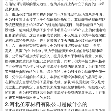
在储能消防领域的领先地位，也为其在行业内树立了良好的口碑和
品牌形象。
五、市场业绩与影响力在新兴的电化学新能源电站消防系统领域，
创为科技累计承接了上千个储能预制舱项目。其储能电站智能消防
系统已配套服务约25GWh的锂电池储能项目。随着储能项目的建
设增多，创为科技承接了多个单体项目在200MWh以上的储能电站
配套消防系统。这些项目的成功实施，不仅彰显了创为科技在储能
消防领域的领先地位，也为其带来了显著的市场业绩和品牌影响
力。六、未来展望展望未来，创为科技将继续秉承“创新、务实、
高效、共赢”的企业精神，致力于新能源安全领域的持续创新和发
展。公司将不断加大研发投入，提升技术水平和服务质量，为客户
提供更加优质的新能源安全解决方案。同时，创为科技也将积极参
与行业交流与合作，推动新能源安全领域的健康发展，为行业的繁
荣与进步贡献自己的力量。综上所述，创为科技作为储能安全第一
股，凭借其卓越的技术实力、丰腴的市场经验和良好的品牌形象，
在新能源安全领域取得了显著的成就。荣获“科技贡献奖”不仅是对
其过去工作的肯定，更是对其未来发展的鼓励和期待。相信在不久
的将来，创为科技将继续引领新能源安全领域的发展潮流，为行业
的繁荣与进步做出更大的贡献。
2.河北圣泰材料有限公司是做什么的
河北圣泰材料股份有限公司是一家以化学原料和化学制品制造为主