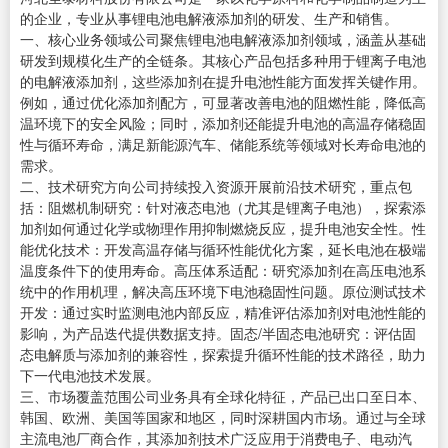
的企业，专业从事锂电池电解液添加剂的研发、生产和销售。
一、核心业务领域公司聚焦锂电池电解液添加剂领域，涵盖从基础
研发到规模化生产的全链条。其核心产品包括多种用于锂离子电池
的电解液添加剂，这些添加剂在提升电池性能方面发挥关键作用。
例如，通过优化添加剂配方，可显著改善电池的阻燃性能，降低高
温环境下的安全风险；同时，添加剂还能提升电池的高温存储稳固
性与循环寿命，满足新能源汽车、储能系统等领域对长寿命电池的
需求。
二、技术研究方向公司持续投入资源开展前沿技术研究，重点包
括：阻燃机制研究：针对液态电池（尤其是锂离子电池），探索添
加剂如何通过化学或物理作用抑制燃烧反应，提升电池安全性。性
能优化技术：开发高温存储与循环性能优化方案，延长电池在极端
温度条件下的使用寿命。高压体系适配：研究添加剂在高压电池系
统中的作用机理，解决高压环境下电池稳固性问题。原位测试技术
开发：通过实时监测电池内部反应，精准评估添加剂对电池性能的
影响，为产品迭代提供数据支持。固态/半固态电池研究：评估固
态电解质与添加剂的兼容性，探索提升循环性能的技术路径，助力
下一代电池技术发展。
三、市场覆盖范围公司业务具有全球化特征，产品已出口至日本、
韩国、欧洲、美国等国家和地区，同时深耕国内市场。通过与全球
主流电池厂商合作，其添加剂技术广泛应用于消费电子、电动汽