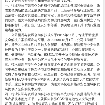
献，更是对其专业能力和服务品质的高度认可。
一、行业地位与荣誉创为科技作为新能源安全领域的头部企业，凭
借出色的新能源安全解决方案及产品，已经获得多项行业荣誉。这
些荣誉不仅是对其过去工作的肯定，更是对其持续创新和专业精神
的鼓励。创为科技以强劲的实力和品牌影响力，在行业内树立了高
标准的标杆，被行业广泛认知和尊重，切实地证明了其作为行业领
跑者的实力。
二、公司概况与发展创为科技成立于2015年11月，专注于新能源
安全解决方案的研发与应用。在2020年12月1日，公司挂牌新三
板，并于2023年4月17日转入创新层，成为国内新能源行业安全防
护设备的主要供应商之一，证券代码873537。公司以新能源汽
车、储能电站、电动船舶、5G基站等安全防控领域的最新技术研
究为主营业务，致力于为客户提供全方位的安全解决方案。
三、技术创新与专利创为科技在技术创新方面取得了显著成果。公
司率先自主研发了锂离子电池热失控监测预警和自动灭火技术，并
取得了多项专有核心技术。截至目前，公司已拥有授权发明、实用
新型专利及软件著作权200多项，形成了具有自主知识产权的技术
体系。这些专利和技术的积累，为创为科技在新能源安全领域的发
展提供了坚实的技术支撑。
四、行业认证与资质创为科技在行业内率先获得了首批储能专用消
防产品技术鉴定证书，以及国内首张CCS“蓄电池包火灾防控装
置”型式认可证书。这些认证和资质的获得，不仅证明了创为科技