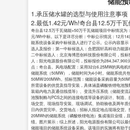
储能预
1.承压储水罐的选型与使用注意事项
2.最低1.42元/Wh!奇台县12.5万
奇台县12.5万千瓦储能+50万千瓦储能项目中标情况
元/Wh中标。以下是详尽分析：中标公示情况：12月14
能系统设备采购中标候选人进行了公示。公示内容显示
选人及报价：第一中标候选人：合肥国轩高科动力能源有限公司
二中标候选人：北京海博思创科技股份有限公司，投标报价为3
人：阳光电源股份有限公司，投标报价为284,347,90
点：奇台县。风电场配置：采用32台6.25MW的风电
储能系统（50MW），储能时间为4小时。储能系统共
50MW/200MWh。招标范围：储能设备采购容量为5
所需设备的供货及指导安装，具体涵盖磷酸铁锂电池预
装箱内电力及通信线缆等）、变流升压系统（储能变流器
池预制舱与PCS之间的连接电缆等设备的设计、制造
场交货、现场指导安装、现场调试、协助验收及两年质
日内供货完毕。交货地点：招标人指定地点现场交货。
20MWh的储能系统（磷酸铁锂电池）集成项目业绩，
绩。图片展示：综上所述，阳光电源股份有限公司以最低投标
储能项目的储能系统设备采购。该项目的实施将有助于