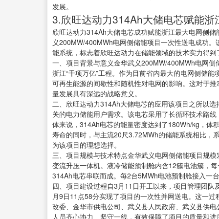
发展。
3.欣旺达动力314Ah大储电芯赋能
欣旺达动力314Ah大储电芯成功赋能浙江最大电网侧
义200MW/400MWh电网侧储能项目一次性送电成功。
能系统，标志着欣旺达动力在储能领域的技术实力得到
一、项目背景与意义金华武义200MW/400MWh电网
浙江“千项万亿”工程。作为目前省内最大的电网侧储
可再生能源的间歇性和随机性对电网的影响。这对于推
量发展具有深远的战略意义。
二、欣旺达动力314Ah大储电芯的应用该项目之所以选
关的电力储能用户需求。该电芯采用了长循环技术路线
体来说，314Ah电芯的能量密度达到了180Wh/kg，体
寿命的同时，与主流20尺3.72MWh的储能系统相比，
为该项目的理想选择。
三、项目规模与技术特点金华武义电网侧储能项目规模宏大
变流升压一体机。液冷储能预制舱内含12簇电池簇，每
314Ah电芯串联而成。每2台5MWh电池预制舱接入
四、项目建设过程自3月11日开工以来，项目管理团队
月9日11点58分实现了项目的一次性并网送电。这一
改委、金华市供电公司、武义县人民政府、武义县供电
人员齐心协力、坚守一线，有效保障了项目的质量和进