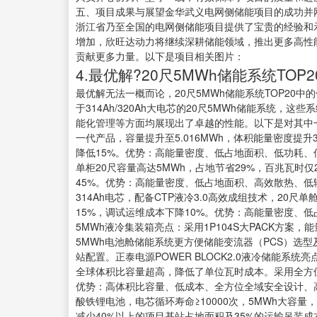
五、项目成果与展望金华武义电网侧储能项目的成功并网
浙江省乃至全国的电网侧储能项目提供了宝贵的经验和
增加，欣旺达动力将继续深耕储能领域，推出更多高性
贡献更多力量。以下是项目相关图片：
4.最优解?20尺5MWh储能系统TOP2
最优解无法一概而论，20尺5MWh储能系统TOP20
于314Ah/320Ah大电芯的20尺5MWh储能系统
能化管理等方面均展现出了卓越的性能。以下是对其中一
一代产品，容量提升至5.016MWh，体积能量密度提升
降低15%。优势：高能量密度、低占地面积、低功耗、低成本。
单柜20尺容量高达5MWh，占地节省29%，百兆瓦时仅2
45%。优势：高能量密度、低占地面积、高效散热、低
314Ah电芯，配备CTP液冷3.0高效成组技术，20尺
15%，调试运维成本下降10%。优势：高能量密度、
5MWh液冷集装箱亮点：采用1P104S大PACK方案
5MWh电池舱储能系统更方便储能变流器（PCS）选
站配置。正泰电源POWER BLOCK2.0液冷储能系统亮
全球体积比容量超高，降低了单位瓦时成本。采用全方
优势：高体积比容量、低成本、全方位全域安全设计、高效
酸铁锂电池，电芯循环寿命≥10000次，5MWh大容量，
减少40%以上的项目基站占地面积及35%的运输吊装