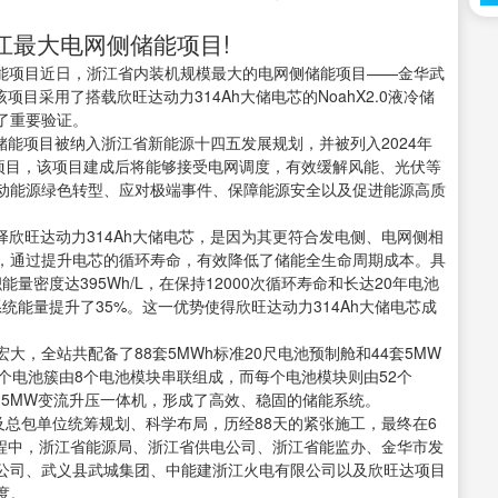
浙江最大电网侧储能项目!
储能项目近日，浙江省内装机规模最大的电网侧储能项目——金华武
该项目采用了搭载欣旺达动力314Ah大储电芯的NoahX2.0液冷储
了重要验证。
侧储能项目被纳入浙江省新能源十四五发展规划，并被列入2024年
能项目，该项目建成后将能够接受电网调度，有效缓解风能、光伏等
动能源绿色转型、应对极端事件、保障能源安全以及促进能源高质
择欣旺达动力314Ah大储电芯，是因为其更符合发电侧、电网侧相
，通过提升电芯的循环寿命，有效降低了储能全生命周期成本。具
积能量密度达395Wh/L，在保持12000次循环寿命和长达20年电池
系统能量提升了35%。这一优势使得欣旺达动力314Ah大储电芯成
，全站共配备了88套5MWh标准20尺电池预制舱和44套5MW
个电池簇由8个电池模块串联组成，而每个电池模块则由52个
一台5MW变流升压一体机，形成了高效、稳固的储能系统。
及总包单位统筹规划、科学布局，历经88天的紧张施工，最终在6
过程中，浙江省能源局、浙江省供电公司、浙江省能监办、金华市发
公司、武义县武城集团、中能建浙江火电有限公司以及欣旺达项目
度。