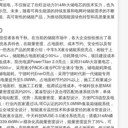
送电，不仅验证了欣旺达动力314Ah大储电芯的技术实力，也为
示范。未来，随着可再生能源的持续发展和电网对储能需求的不断
能、高可靠性的储能产品，为推动我国能源绿色转型和高质量发展
0
中的佼佼者各有千秋。在当前的储能市场中，各大企业纷纷推出了基
，这些系统各具特色，在能量密度、占地面积、成本节约、安全性以及智
些杰出产品的简要介绍：中车5.X液冷储能系统亮点：相较于上
34%+，储能舱占地面积减少30%+，功耗降低10%，项目建设成本
阳光电源PowerTitan 2.0亮点：采用314Ah大容量电芯，
000㎡。采用液冷PACK+液冷PCS“全液冷”散热，辅电能耗降低
辅电能耗。宁德时代EnerD亮点：采用宁德时代新一代储能专用
单舱电量提升至5.0MWh。占地面积节约20%以上，施工工程量减少
低占地面积、低施工工程量、低调试运维成本。中储科技水星MAX
，能量密度提高约20%，紧凑型设计及合理匹配热液系统功率，单体
型及电站配置。优势：高能量密度、紧凑型设计、方便PCS选型及电
点：行业内首家通过UL/IEC认证的20尺5.0MWh集装箱储能系统，
位全域安全设计，智能液冷温控技术和多级变径的液冷管道设计。
液冷温控。中天科技MUSE-3.0液冷系统亮点：搭载314Ah磷
339.6kWh/㎡模块化高能量密度设计，能量密度提升了35%，可
成本。优势：高能量密度、长电芯循环寿命、低占地面积、低运输吊