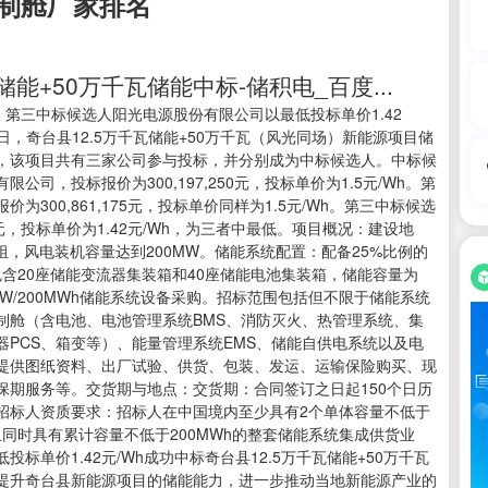
制舱厂家排名
千瓦储能+50万千瓦储能中标-储积电_百度...
为：第三中标候选人阳光电源股份有限公司以最低投标单价1.42
日，奇台县12.5万千瓦储能+50万千瓦（风光同场）新能源项目储
，该项目共有三家公司参与投标，并分别成为中标候选人。中标候
，投标报价为300,197,250元，投标单价为1.5元/Wh。第
00,861,175元，投标单价同样为1.5元/Wh。第三中标候选
0元，投标单价为1.42元/Wh，为三者中最低。项目概况：建设地
机组，风电装机容量达到200MW。储能系统配置：配备25%比例的
包含20座储能变流器集装箱和40座储能电池集装箱，储能容量为
0MW/200MWh储能系统设备采购。招标范围包括但不限于储能系统
制舱（含电池、电池管理系统BMS、消防灭火、热管理系统、集
PCS、箱变等）、能量管理系统EMS、储能自供电系统以及电
、提供图纸资料、出厂试验、供货、包装、发运、运输保险购买、现
保期服务等。交货期与地点：交货期：合同签订之日起150个日历
招标人资质要求：招标人在中国境内至少具有2个单体容量不低于
且同时具有累计容量不低于200MWh的整套储能系统集成供货业
单价1.42元/Wh成功中标奇台县12.5万千瓦储能+50万千瓦
提升奇台县新能源项目的储能能力，进一步推动当地新能源产业的