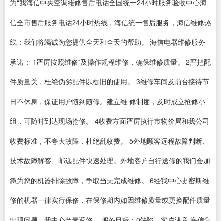
为“我海信中央空调维修售后电话全国统一24小时服务验收中心海
信全市售后服务电话24小时热线，海信统一售后服务，海信维修热
线：我们将竭诚为您提供全天和全天的帮助。 海信电器维修服务
承诺： 1严厉按照维修*及操作规程维修，确保维修质量。 2严把配
件质量关，杜绝伪劣配件以枷旧的使用。 3维修车间及前台接待节
日不休息，保证用户随到随修。建立维 修制度，及时成立抢修小
组，可随时到达现场抢修。 4收费方面严厉执行市物价局和我公司
收费标准，不夸大故障，杜绝乱收费。 5外地顾客远程故障判断、
技术故障解答、邮递配件快速处理。外地客户自行送修的我们会加
急为您的机器排除故障，争取当天完成维修。 6经我中心史密斯维
修的机器一律实行保修，在保修期内如因维修质量或更换配件质量
出现问题，我中心负责返修。 服务目标：0缺陷，客户满意 海信售