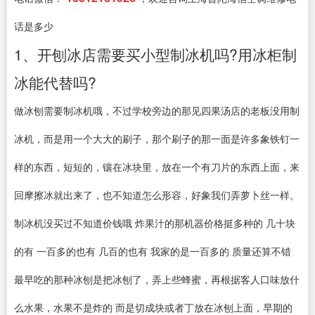
话是多少
1、开刨冰店需要买小型制冰机吗?用冰柜制
冰能代替吗?
做冰刨需要制冰机哦，不过学校旁边的那见四果汤店的老板没用制
冰机，而是用一个大大的刷子，那个刷子的那一面是许多象铁钉一
样的东西，短短的，镶在冰块里，放在一个有刀片的东西上面，来
回摩擦冰就出来了，也不知道怎么形容，好象我们弄萝卜丝一样。
制冰机没买过不知道价钱哦 炸果汁的那机器价格挺多种的 几十块
的有 一百多的也有 几百的也有 我家的是一百多的 质量还算不错
最早吃的那种冰刨是把冰刨了，弄上些蜂蜜，再根据客人口味放什
么水果，水果不是炸的 而是切成块或者丁放在冰刨上面，早期的