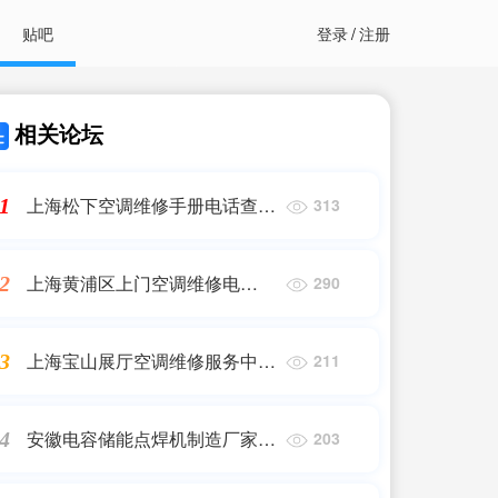
贴吧
登录
/
注册
相关论坛
上海松下空调维修手册电话查
1
313
询|上海松下空调售后服务电话?
|24小时维修电话
上海黄浦区上门空调维修电
2
290
话|Midea-美的售后网点查询-
Midea-美的售后服务中心|24小
上海宝山展厅空调维修服务中心
3
211
时维修电话
电话地址(南京哪有吉利4S店)24
小时维修电话
安徽电容储能点焊机制造厂家排
4
203
名(电容器十大品牌排行榜-中国
品牌网)艾薇特