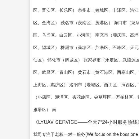
区、晋安区、长乐区） 泉州市（鲤城区、丰泽区、洛江
区、金湾区） 茂名市（茂南区、茂港区） 海口市（龙
区、乌当区、白云区、小河区） 南充市（顺庆区、高坪
区、望城区） 株洲市（荷塘区、芦淞区、石峰区、天元
仙区） 怀化市（鹤城区） 张家界市（永定区、武陵源
区、武昌区、青山区） 黄石市（黄石港区、西寨山区、
上街区、惠济区） 洛阳市（老城区、西工区、涧西区、
（小店区、迎泽区、杏花岭区、尖草坪区、万柏林区、
雁塔区） 南
《LYUAV SERVICE——全天7*24小时服务热线
我司专注于老板一对一服务(We focus on the boss one-on