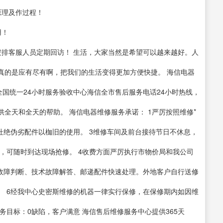
原理及作过程！
用！
安排客服人员定期回访！ 生活，大家当然是希望可以越来越好。人
真的是应有尽有啊，把我们的生活变得更加方便快捷。 海信电器
全国统一24小时服务验收中心海信全市售后服务电话24小时热线，
全天和全天的帮助。 海信电器维修服务承诺： 1严厉按照维修*
杜绝伪劣配件以枷旧的使用。 3维修车间及前台接待节日不休息，
，可随时到达现场抢修。 4收费方面严厉执行市物价局和我公司
程故障判断、技术故障解答、邮递配件快速处理。外地客户自行送修
。 6经我中心史密斯维修的机器一律实行保修，在保修期内如因维
务目标：0缺陷，客户满意 海信售后维修服务中心提供365天