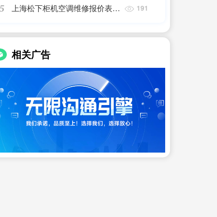
上海松下柜机空调维修报价表电
5
191
话查询地址,松下空调维修费用
多少,7*24小时上门维修服务
相关广告