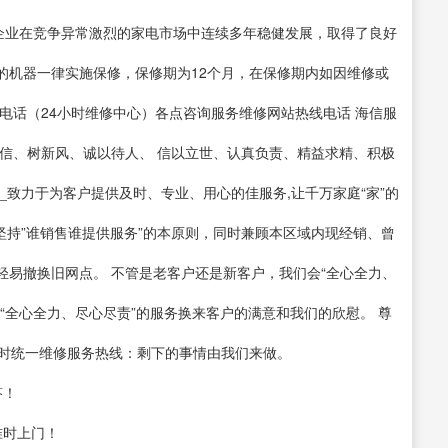
使企业在竞争异常激烈的家电市场中连续多年稳健发展，取得了良好
理的机器一律实施保修，保修期为12个月，在保修期内如因维修或
电话（24小时维修中心）各点咨询服务维修网站热线电话 海信服
信、树新风、诚以待人、 信以立世、认真负责、精益求精、积极
_致力于为客户提供及时、专业、用心的佳服务,让千万家庭“家”的
须坚持”谁销售谁提供服务”的本原则，同时兼顾本区域内现经销、曾
轻易撤换旧网点。 不管是老客户还是新客户，我们会“全心全力、
“全心全力、尽心尽责”的服务换来客户的满意和我们的欣慰。 尊
小时统一维修服务热线：剩下的事情由我们来做。
答！
准时上门！