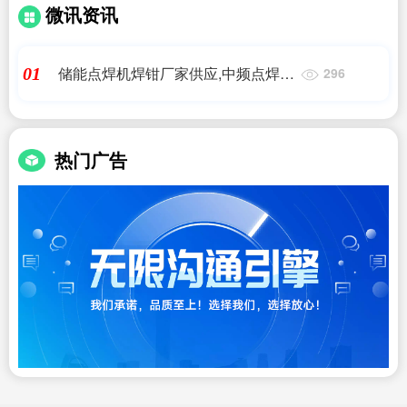
微讯资讯
储能点焊机焊钳厂家供应,中频点焊机
01
296
_缝焊机_排焊机_储能焊机 - 【南京
豪
热门广告