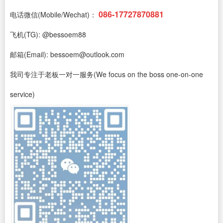
086-17727870881
电话微信(Mobile/Wechat)：
飞机(TG): @bessoem88
邮箱(Email): bessoem@outlook.com
我司专注于老板一对一服务(We focus on the boss one-on-one
service)