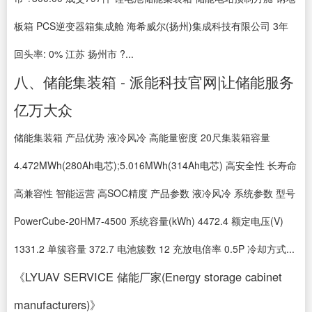
板箱 PCS逆变器箱集成舱 海希威尔(扬州)集成科技有限公司 3年
回头率: 0% 江苏 扬州市 ?...
八、储能集装箱 - 派能科技官网|让储能服务
亿万大众
储能集装箱 产品优势 液冷风冷 高能量密度 20尺集装箱容量
4.472MWh(280Ah电芯);5.016MWh(314Ah电芯) 高安全性 长寿命
高兼容性 智能运营 高SOC精度 产品参数 液冷风冷 系统参数 型号
PowerCube-20HM7-4500 系统容量(kWh) 4472.4 额定电压(V)
1331.2 单簇容量 372.7 电池簇数 12 充放电倍率 0.5P 冷却方式...
《LYUAV SERVICE 储能厂家(Energy storage cabinet
manufacturers)》