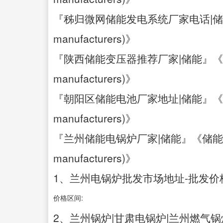
『秭归微网储能发电系统厂家电话|储能』《储能
manufacturers)》
『陕西储能变压器推荐厂家|储能』《储能柜厂家
manufacturers)》
『朝阳区储能电池厂家地址|储能』《储能柜厂家
manufacturers)》
『兰州储能电锅炉厂家|储能』《储能柜厂家(En
manufacturers)》
1、兰州电锅炉批发市场地址-批发价
价格区间:
2、兰州锅炉|甘肃电锅炉|兰州燃气锅