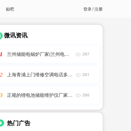
贴吧
登录
/
注册
微讯资讯
兰州储能电锅炉厂家(兰州电锅
1
297
炉厂家 兰州煤改电锅炉 油电蓄
能电锅炉河北)储能
上海青浦上门维修空调电话多少
2
281
号码(青浦家电维修上门维修)
正规的锂电池储能维护仪厂家,
3
280
能源科技有限公司经营范围有哪
些,储能
热门广告