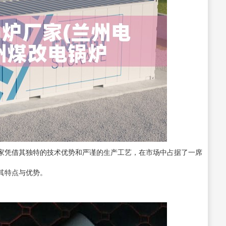
家凭借其独特的技术优势和严谨的生产工艺，在市场中占据了一席
其特点与优势。