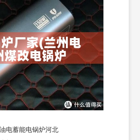
 油电蓄能电锅炉河北