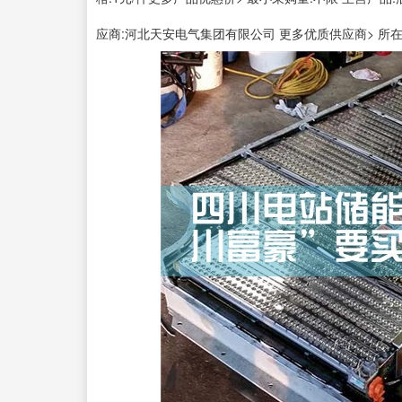
应商:河北天安电气集团有限公司 更多优质供应商> 所在地