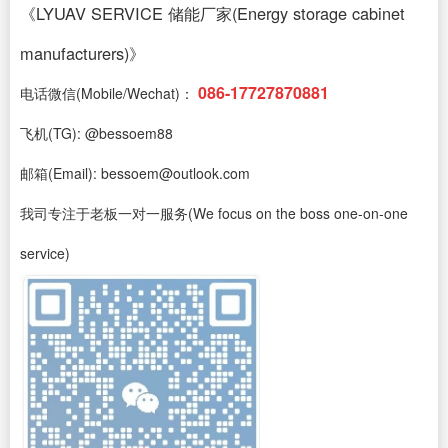
《LYUAV SERVICE 储能厂家(Energy storage cabinet
manufacturers)》
086-17727870881
电话微信(Mobile/Wechat)：
飞机(TG): @bessoem88
邮箱(Email): bessoem@outlook.com
我司专注于老板一对一服务(We focus on the boss one-on-one
service)