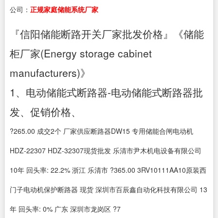
公司：
正规家庭储能系统厂家
『信阳储能断路开关厂家批发价格』《储能
柜厂家(Energy storage cabinet
manufacturers)》
1、电动储能式断路器-电动储能式断路器批
发、促销价格、
?265.00 成交2个 厂家供应断路器DW15 专用储能合闸电动机
HDZ-22307 HDZ-32307现货批发 乐清市尹木机电设备有限公司
10年 回头率: 22.2% 浙江 乐清市 ?365.00 3RV10111AA10原装西
门子电动机保护断路器 现货 深圳市百辰鑫自动化科技有限公司 13
年 回头率: 0% 广东 深圳市龙岗区 ?7