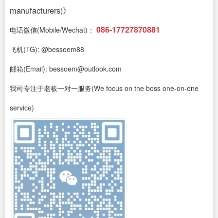
manufacturers)》
086-17727870881
电话微信(Mobile/Wechat)：
飞机(TG): @bessoem88
邮箱(Email): bessoem@outlook.com
我司专注于老板一对一服务(We focus on the boss one-on-one
service)