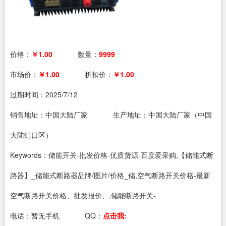
价格：
￥1.00
数量：
9999
市场价：
￥1.00
折扣价：
￥1.00
过期时间：
2025/7/12
销售地址：中国大陆厂家
生产地址：中国大陆厂家（中国
大陆虹口区）
Keywords：储能开关-批发价格-优质货源-百度爱采购,【储能式断
路器】_储能式断路器品牌/图片/价格_储,空气断路开关价格-最新
空气断路开关价格、批发报价、,储能断路开关-
电话：
暂无手机
QQ：
点击我: