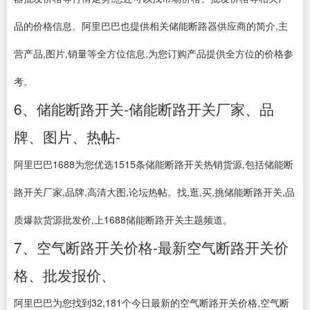
品的价格信息。阿里巴巴也提供相关储能断路器供应商的简介,主
营产品,图片,销量等全方位信息,为您订购产品提供全方位的价格参
考。
6、储能断路开关-储能断路开关厂家、品
牌、图片、热帖-
阿里巴巴1688为您优选1515条储能断路开关热销货源,包括储能断
路开关厂家,品牌,高清大图,论坛热帖。找,逛,买,挑储能断路开关,品
质爆款货源批发价,上1688储能断路开关主题频道。
7、空气断路开关价格-最新空气断路开关价
格、批发报价、
阿里巴巴为您找到32,181个今日最新的空气断路开关价格,空气断