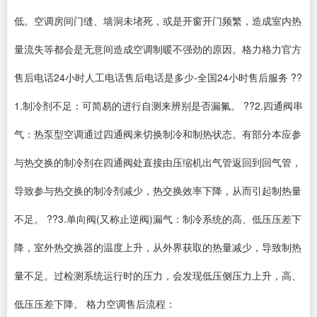
低。空调房间门缝、墙洞未堵死，或是开窗开门频繁，造成室内热
量流失等都会是无意间造成空调制暖不强劲的原因。格力格力官方
售后电话24小时人工电话售后电话是多少-全国24小时售后服务 ??
1.制冷剂不足：可简易的进行自测来辨别是否漏氟。 ??2.四通阀串
气：热泵型空调通过四通阀来切换制冷和制热状态。有部分本应参
与热交换的制冷剂在四通阀处直接由压缩机出气管返回到回气管，
导致参与热交换的制冷剂减少，热交换效率下降，从而引起制热量
不足。 ??3.单向阀(又称止逆阀)漏气：制冷系统的高、低压压差下
降，室外热交换器的温度上升，从外界获取的热量减少，导致制热
量不足。过检测系统运行时的压力，会发现低压侧压力上升，高、
低压压差下降。 格力空调售后流程：