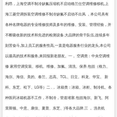
利昂，上海空调不制冷缺氟压缩机不启动格兰仕空调维修移机,上
海三菱空调拆装空调维修不制冷缺氟不启动不出风 ，本公司具有
各种名牌电器的专业维修技师及多年的维修、安装、管理经验，并
不断吸收新的技术和先进的检测设备.大品牌的骨干队伍,连续多年
刻苦奋斗,加上员工的服务性高,一直是电器服务行业的龙头,本公司
以最高的技术和服务,来回报新老朋友。一， 空调类：中央空调维
修 家用空调安装、移机、维修、加氟、清洗、保养.包括（格力、
海尔、海信、美的、春兰、志高、TCL、日立、科龙、华宝、 新
科、东芝、松下、LG等）二 .， 冰箱类：冰箱、冰柜、制冷机、各
种医药冰箱机器不工作，不制冷，管道堵塞.包括海尔、新飞、阿
里斯顿、中意、康佳、夏普、东芝、)等各大品牌.三 ， 洗衣机