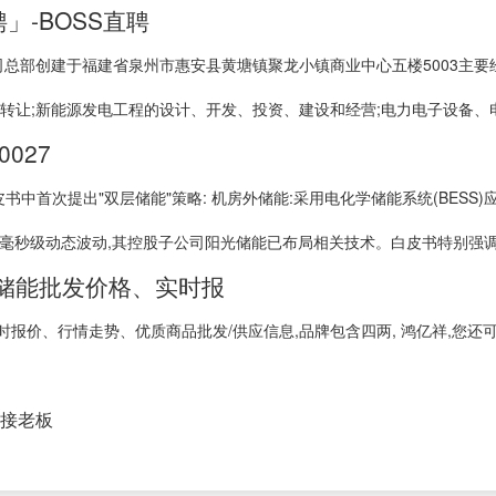
」-BOSS直聘
 。公司总部创建于福建省泉州市惠安县黄塘镇聚龙小镇商业中心五楼5003
转让;新能源发电工程的设计、开发、投资、建设和经营;电力电子设备、电
0027
书中首次提出"双层储能"策略: 机房外储能:采用电化学储能系统(BESS
制毫秒级动态波动,其控股子公司阳光储能已布局相关技术。白皮书特别强调:"
伏储能批发价格、实时报
报价、行情走势、优质商品批发/供应信息,品牌包含四两, 鸿亿祥,您还
对接老板