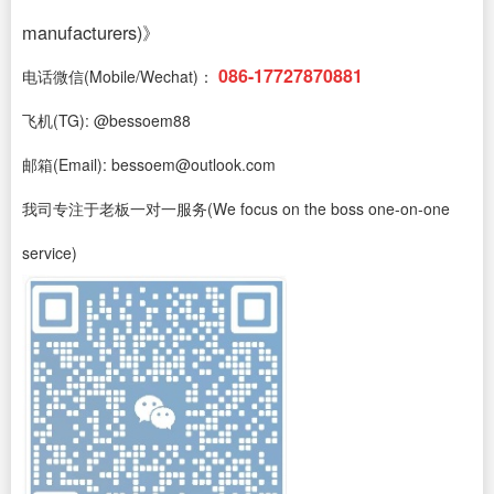
manufacturers)》
086-17727870881
电话微信(Mobile/Wechat)：
飞机(TG): @bessoem88
邮箱(Email): bessoem@outlook.com
我司专注于老板一对一服务(We focus on the boss one-on-one
service)