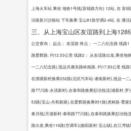
上海火车站 乘坐 地铁1号线(富锦路方向) 12站, 在 富锦
泾路新川沙路站 下车换乘 宝山81路空调2-4站, 在
三、从上海宝山区友谊路到上海128
公交查询： 起点： 友谊路 终点： 一二八纪念路 线路1：
路爱辉路. 约12.53公里 线路2： 从友谊路出发,乘坐
一二八纪念路),抵达共康东路岭南路. 约17.83公里 线
在泗塘新村换乘232路(北区汽车站-凇南新村),抵达一二八
路??川路-永清新村),在泰和路换乘彭泾线(彭浦新村-罗泾
53路(宝山-共和新路),在爱辉路换乘951路(虎林路-曹家
泰月线(月浦新村-泰和路??川路),在泰和路换乘彭泾线(彭
路出发,乘坐116路(空调车)(曲阳新村-宝山镇),在江湾