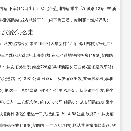
路站 下车(1号口出) 至 杨北路薀川路站 乘坐 宝山6路 12站, 在 潘
 潘泾路潘新路站 或者就近下车（问下售票员，你到哪个煤炭码头）
纪念路怎么走
 从友谊路出发,乘坐159路(大华新村-宝山(临江四村)),抵达共江
地铁三号线(江杨北路-上海南站),在江湾镇地铁站换乘118路(安图路-
路3： 从友谊路出发,乘坐728路(共和新路长江西路-宝杨路汽车站),
纪念路. 约13.61公里 线路4： 从友谊路出发,乘坐淞泰线(泰和
),抵达一二八纪念路. 约14.17公里 线路5： 从友谊路出发,乘坐
渡),抵达一二八纪念路. 约13.18公里 线路6： 从友谊路出发,乘坐
浦新村-罗泾),抵达一二八纪念路. 约14.58公里 线路7： 从友谊
镇地铁站换乘118路(安图路-一二八纪念路),抵达共康东路岭南路. 约