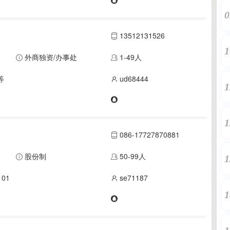
0
13512131526
1
外商独资/办事处
1-49人
等
ud68444
1
1
086-17727870881
股份制
50-99人
1
01
se71187
1