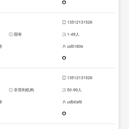
13512131526
国有
1-49人
等
ud5180e
13512131526
非营利机构
50-99人
等
udb0af6