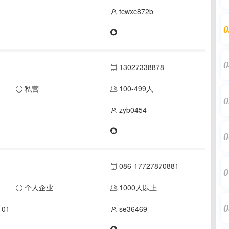
tcwxc872b
0
0
13027338878
私营
100-499人
0
zyb0454
0
086-17727870881
0
个人企业
1000人以上
0
01
se36469