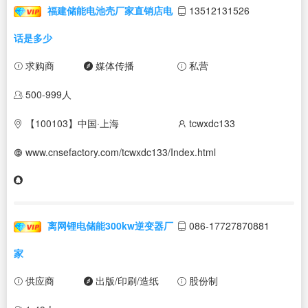
福建储能电池壳厂家直销店电
13512131526
话是多少
求购商
媒体传播
私营
500-999人
【100103】中国·上海
tcwxdc133
www.cnsefactory.com/tcwxdc133/Index.html
离网锂电储能300kw逆变器厂
086-17727870881
家
供应商
出版/印刷/造纸
股份制